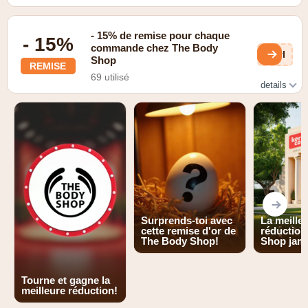
- 15% de remise pour chaque
- 15%
commande chez The Body
JvI
Shop
REMISE
69 utilisé
details
Seulement pour les membres
Surprends-toi avec
La meille
cette remise d'or de
réduction
The Body Shop!
Shop jam
Tourne et gagne la
meilleure réduction!