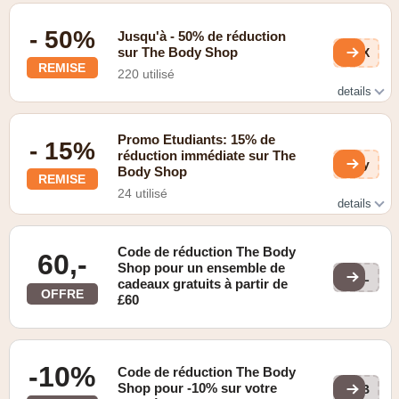
- 50%
Jusqu'à - 50% de réduction
sur The Body Shop
WnX
REMISE
220 utilisé
details
Vérifiez les soldes en ligne
Promo Etudiants: 15% de
- 15%
réduction immédiate sur The
0ky
Body Shop
REMISE
24 utilisé
details
Seulements pour les étudiants
Code de réduction The Body
60,-
Shop pour un ensemble de
WEL
cadeaux gratuits à partir de
OFFRE
£60
-10%
Code de réduction The Body
Shop pour -10% sur votre
LYB