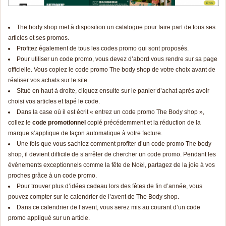
The body shop met à disposition un catalogue pour faire part de tous ses
articles et ses promos.
Profitez également de tous les codes promo qui sont proposés.
Pour utiliser un
code pr
omo
, vous devez d’abord vous rendre sur sa page
officielle. Vous copiez le
code pr
omo
The body shop de votre choix avant de
réaliser vos achats sur le site.
Situé en haut à droite, cliquez ensuite sur le panier d’achat après avoir
choisi vos articles et tapé le code.
Dans la case où il est écrit « entrez un
code pr
omo
The Body shop »,
collez le
code promo
tionnel
copié précédemment et la réduction de la
marque s’applique de façon automatique à votre facture.
Une fois que vous sachiez comment profiter d’un
code pr
omo
The body
shop, il devient difficile de s’arrêter de chercher un
code pr
omo
. Pendant les
évènements exceptionnels comme la fête de Noël, partagez de la joie à vos
proches grâce à un
code pr
omo
.
Pour trouver plus d’idées cadeau lors des fêtes de fin d’année, vous
pouvez compter sur le calendrier de l’avent de The Body shop.
Dans ce calendrier de l’avent, vous serez mis au courant d’un
code
pr
omo
appliqué sur un article.