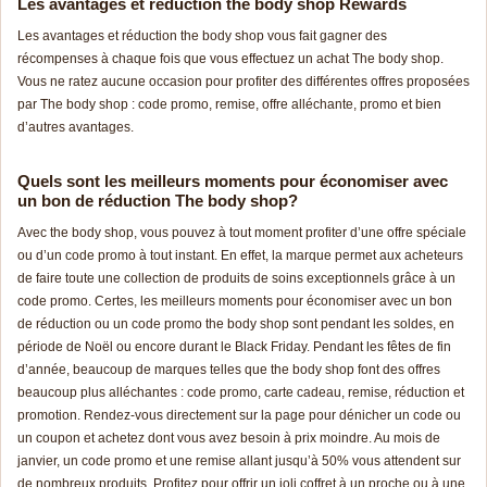
Les avantages et reduction the body shop Rewards
Les avantages et réduction the body shop vous fait gagner des
récompenses à chaque fois que vous effectuez un achat The body shop.
Vous ne ratez aucune occasion pour profiter des différentes offres proposées
par The body shop :
code pr
omo
, remise, offre alléchante, promo et bien
d’autres avantages.
Quels sont les meilleurs moments pour économiser avec
un bon de réduction The body shop?
Avec the body shop, vous pouvez à tout moment profiter d’une offre spéciale
ou d’un
code pr
omo
à tout instant. En effet, la marque permet aux acheteurs
de faire toute une collection de produits de soins exceptionnels grâce à un
code pr
omo
. Certes, les meilleurs moments pour économiser avec un bon
de réduction ou un
code pr
omo
the body shop sont pendant les soldes, en
période de Noël ou encore durant le Black Friday. Pendant les fêtes de fin
d’année, beaucoup de marques telles que the body shop font des offres
beaucoup plus alléchantes :
code pr
omo
, carte cadeau, remise, réduction et
promotion. Rendez-vous directement sur la page pour dénicher un code ou
un coupon et achetez dont vous avez besoin à prix moindre. Au mois de
janvier, un
code pr
omo
et une remise allant jusqu’à 50% vous attendent sur
de nombreux produits. Profitez pour offrir un joli coffret à un proche ou à une