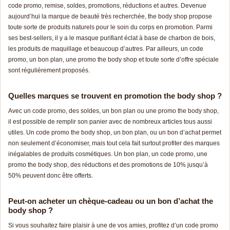
code pr
omo
, remise, soldes, promotions, réductions et autres. Devenue
aujourd’hui la marque de beauté très recherchée, the body shop propose
toute sorte de produits naturels pour le soin du corps en
pro
motion
. Parmi
ses best-sellers, il y a le masque purifiant éclat à base de charbon de bois,
les produits de maquillage et beaucoup d’autres. Par ailleurs, un
code
pr
omo
, un bon plan, une promo the body shop et toute sorte d’offre spéciale
sont régulièrement proposés.
Quelles marques se trouvent en
pro
motion
the body shop ?
Avec un
code pr
omo
, des soldes, un bon plan ou une promo the body shop,
il est possible de remplir son panier avec de nombreux articles tous aussi
utiles. Un
code pr
omo
the body shop, un bon plan, ou un bon d’achat permet
non seulement d’économiser, mais tout cela fait surtout profiter des marques
inégalables de produits cosmétiques. Un bon plan, un
code pr
omo
, une
promo the body shop, des réductions et des promotions de 10% jusqu’à
50% peuvent donc être offerts.
Peut-on acheter un chèque-cadeau ou un bon d’achat the
body shop ?
Si vous souhaitez faire plaisir à une de vos amies, profitez d’un
code pr
omo