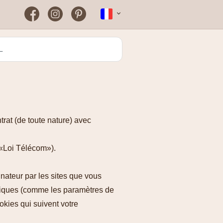
Facebook
Instagram
Pinterest
Nederlands
Farmaline
Pourquoi mon code de
réduction ne fonctionne pas
Greenpan
?
Kenwood
Rowenta
rat (de toute nature) avec
Zooplus
 «Loi Télécom»).
inateur par les sites que vous
hniques (comme les paramètres de
okies qui suivent votre