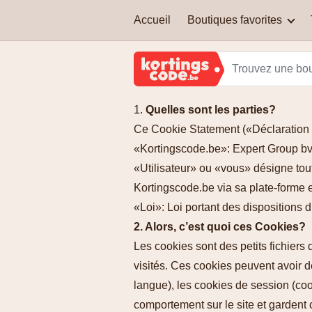
Accueil
Boutiques favorites
Adidas
Quels types de codes de
Amazon Belgique
réduction y a-t-il ?
Quelles sont les parties?
JBC
Ce Cookie Statement («Déclaration d
Puis-je cumuler un code de
réduction avec une autre
«Kortingscode.be»: Expert Group bvba
réduction ?
Nike
«Utilisateur» ou «vous» désigne tou
Kortingscode.be via sa plate-forme e
Sleepworld
«Loi»: Loi portant des dispositions
2. Alors, c’est quoi ces Cookies?
Les cookies sont des petits fichiers
visités. Ces cookies peuvent avoir 
langue), les cookies de session (coo
comportement sur le site et gardent 