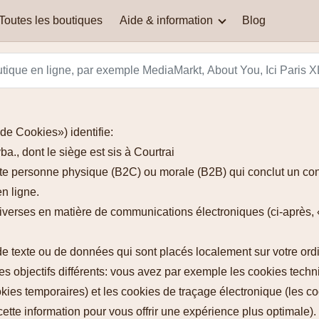
Toutes les boutiques
Aide & information
Blog
AEG
Quand vous trouvez le plus
ASOS
souvent les codes de
réduction qui fonctionnent
Où puis-je trouver les codes
DeLonghi
Dyson
bien ?
de réduction ?
Just Russel
La Redoute
e Cookies») identifie:
Comment je peux calculer
QFP – Questions
., dont le siège est sis à Courtrai
ma réduction ?
Fréquemment Posées
Nespresso
Martin's Hotels
te personne physique (B2C) ou morale (B2B) qui conclut un cont
n ligne.
Smeg
Vertbaudet
 diverses en matière de communications électroniques (ci-après,
 de texte ou de données qui sont placés localement sur votre ord
des objectifs différents: vous avez par exemple les cookies tec
kies temporaires) et les cookies de traçage électronique (les co
cette information pour vous offrir une expérience plus optimale).