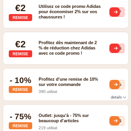
€2
Utilisez ce code promo Adidas
pour économiser 2% sur vos
AFF
chaussures !
REMISE
€2
Profitez dès maintenant de 2
% de réduction chez Adidas
MSS
avec ce code promo !
REMISE
- 10%
Profitez d'une remise de 10%
sur votre commande
uAi
REMISE
390 utilisé
details
Inscription pour la newsletter
- 75%
Outlet: jusqu'à - 75% sur
beaucoup d'articles
TN6
REMISE
219 utilisé