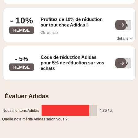
- 10%
Profitez de 10% de réduction
sur tout chez Adidas !
via
REMISE
25 utilisé
details
Obtenez 10% de réduction après vous être inscrit à notre
newsletter.
Code de réduction Adidas
- 5%
pour 5% de réduction sur vos
DEB
REMISE
achats
Évaluer Adidas
Nous méritons Adidas
4.36 / 5
,
Quelle note mérite Adidas selon vous ?