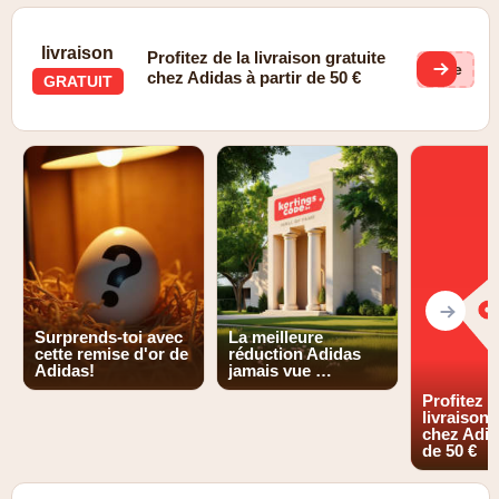
livraison
Profitez de la livraison gratuite
(ge
chez Adidas à partir de 50 €
GRATUIT
Surprends-toi avec
La meilleure
cette remise d'or de
réduction Adidas
Adidas!
jamais vue …
Profitez d
livraison 
chez Adid
de 50 €