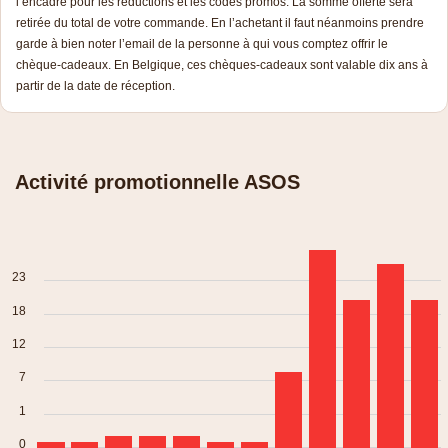
l’encadré pour les réductions et les codes promos. La somme offerte sera
retirée du total de votre commande. En l’achetant il faut néanmoins prendre
garde à bien noter l’email de la personne à qui vous comptez offrir le
chèque-cadeaux. En Belgique, ces chèques-cadeaux sont valable dix ans à
partir de la date de réception.
Activité promotionnelle ASOS
23
18
12
7
1
0