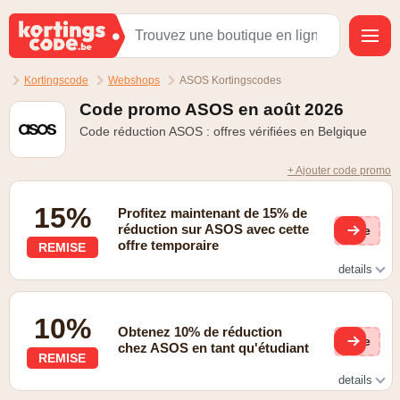
Kortingscode
Webshops
ASOS Kortingscodes
Code promo ASOS en août 2026
Code réduction ASOS : offres vérifiées en Belgique
+ Ajouter code promo
15%
Profitez maintenant de 15% de
réduction sur ASOS avec cette
(ge
offre temporaire
REMISE
details
15% de réduction dans l'application via les mises à jour
ASOS
10%
Obtenez 10% de réduction
(ge
chez ASOS en tant qu'étudiant
REMISE
details