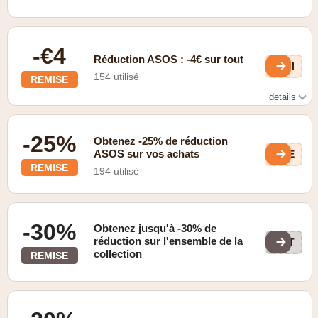
-€4
Réduction ASOS : -4€ sur tout
qpI
154 utilisé
REMISE
details
Livraison gratuite de 4 € à partir d'une commande de 42
€.
-25%
Obtenez -25% de réduction
ASOS sur vos achats
olE
REMISE
194 utilisé
-30%
Obtenez jusqu'à -30% de
réduction sur l'ensemble de la
POT
collection
REMISE