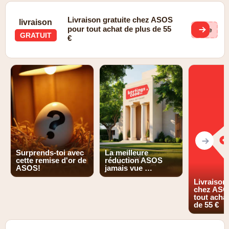
10% de réduction pour les étudiants
Livraison gratuite chez ASOS
livraison
pour tout achat de plus de 55
(ge
GRATUIT
€
Surprends-toi avec
La meilleure
cette remise d'or de
réduction ASOS
ASOS!
jamais vue …
Livraison 
chez ASO
tout acha
de 55 €