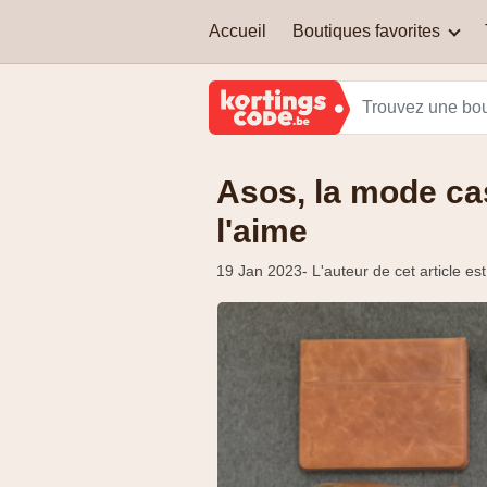
Accueil
Boutiques favorites
Adidas
Quels types de codes de
Amazon Belgique
réduction y a-t-il ?
Asos, la mode c
JBC
Puis-je cumuler un code de
réduction avec une autre
l'aime
réduction ?
Nike
19 Jan 2023
- L'auteur de cet article e
Sleepworld