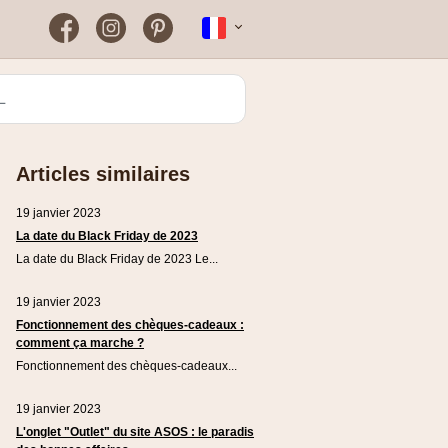
Facebook
Instagram
Pinterest
Nederlands
Farmaline
Pourquoi mon code de
réduction ne fonctionne pas
Greenpan
?
Articles similaires
Kenwood
19 janvier 2023
Rowenta
La date du Black Friday de 2023
La date du Black Friday de 2023 Le...
Zooplus
19 janvier 2023
Fonctionnement des chèques-cadeaux :
comment ça marche ?
Fonctionnement des chèques-cadeaux...
19 janvier 2023
L'onglet "Outlet" du site ASOS : le paradis