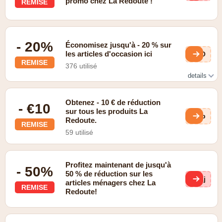
promo chez La Redoute !
REMISE
- 20%
Économisez jusqu'à - 20 % sur
les articles d'occasion ici
rTO
REMISE
376 utilisé
details
valable dans le point de vente
Obtenez - 10 € de réduction
- €10
sur tous les produits La
4Gp
Redoute.
REMISE
59 utilisé
Profitez maintenant de jusqu'à
- 50%
50 % de réduction sur les
cKj
articles ménagers chez La
REMISE
Redoute!