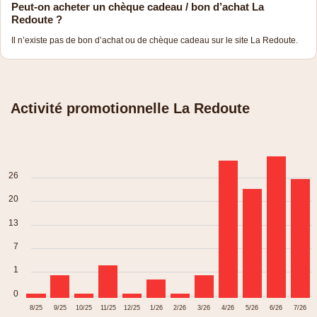
Peut-on acheter un chèque cadeau / bon d’achat La
Redoute ?
Il n’existe pas de bon d’achat ou de chèque cadeau sur le site La Redoute.
Activité promotionnelle La Redoute
26
20
13
7
1
0
8/25
9/25
10/25
11/25
12/25
1/26
2/26
3/26
4/26
5/26
6/26
7/26