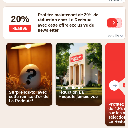
30% de réduction pour les commandes via l'application La
Redoute.
Profitez maintenant de 20% de
20%
réduction chez La Redoute
(ge
avec cette offre exclusive de
REMISE
newsletter
details
20% de réduction en vous inscrivant à la newsletter
La meilleure
Surprends-toi avec
réduction La
cette remise d'or de
Redoute jamais vue
La Redoute!
…
Profitez 
de 40% de
sur les ar
sélection
La Redou