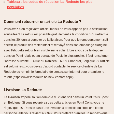
Tableau : les codes de réduction La Redoute les plus
populaires
Comment retourner un article La Redoute ?
Vous avez bien reçu votre article, mais il ne vous apporte pas la satisfaction
souhaitée ? Le retour est possible gratuitement à la condition qu'il s'effectue
dans les 30 jours à compter de la livraison. Pour que le remboursement soit
effectif, le produit doit rester intact et renvoyé dans son emballage d'origine
avec l'étiquette retour bien visible sur le colis. Libre à vous de le déposer
dans un Point relais ou au bureau de Poste le plus proche. Il faut renseigner
l'adresse suivante : 14 rue du Rabiseau, 6099 Charleroi, Belgique. Si l'article
est volumineux, vous devez d'abord contacter le service clientèle de La
Redoute ou remplir le formulaire de contact sur internet pour organiser le
retour (https://www.laredoute.be/new-contact.aspx).
Livraison La Redoute
La livraison s'opère soit au domicile du client, soit dans un Point Colis Bpost
en Belgique. Si vous récupérez des petits articles en Point Colis, vous ne
réglez que 1€. Dans le cas d'une livraison à domicile ou chez une tierce
personne, elle vous revient à 2,99€. Vous préférez planifier un rendez-vous