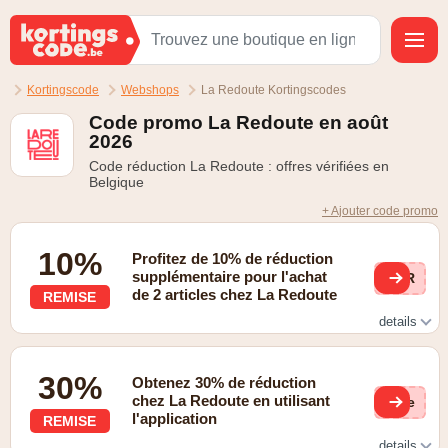
Kortingscode
Webshops
La Redoute Kortingscodes
Code promo La Redoute en août
2026
Code réduction La Redoute : offres vérifiées en
Belgique
+ Ajouter code promo
10%
Profitez de 10% de réduction
supplémentaire pour l'achat
XTR
de 2 articles chez La Redoute
REMISE
details
Black Friday | -10% de réduction supplémentaire pour
l'achat de 2 articles
30%
Obtenez 30% de réduction
chez La Redoute en utilisant
(ge
l'application
REMISE
details