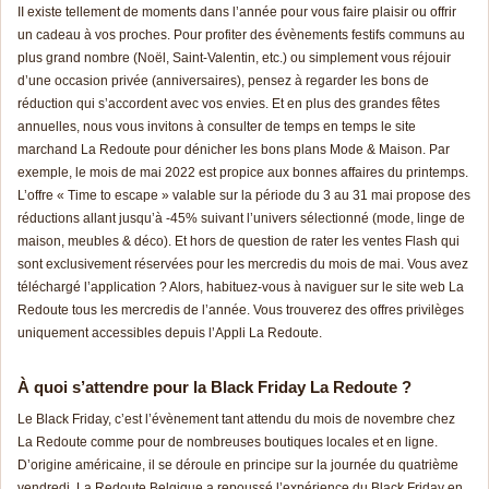
II existe tellement de moments dans l’année pour vous faire plaisir ou offrir
un cadeau à vos proches. Pour profiter des évènements festifs communs au
plus grand nombre (Noël, Saint-Valentin, etc.) ou simplement vous réjouir
d’une occasion privée (anniversaires), pensez à regarder les bons de
réduction qui s’accordent avec vos envies. Et en plus des grandes fêtes
annuelles, nous vous invitons à consulter de temps en temps le site
marchand La Redoute pour dénicher les bons plans Mode & Maison. Par
exemple, le mois de mai 2022 est propice aux bonnes affaires du printemps.
L’offre « Time to escape » valable sur la période du 3 au 31 mai propose des
réductions allant jusqu’à -45% suivant l’univers sélectionné (mode, linge de
maison, meubles & déco). Et hors de question de rater les ventes Flash qui
sont exclusivement réservées pour les mercredis du mois de mai. Vous avez
téléchargé l’application ? Alors, habituez-vous à naviguer sur le site web La
Redoute tous les mercredis de l’année. Vous trouverez des offres privilèges
uniquement accessibles depuis l’Appli La Redoute.
À quoi s’attendre pour la Black Friday La Redoute ?
Le Black Friday, c’est l’évènement tant attendu du mois de novembre chez
La Redoute comme pour de nombreuses boutiques locales et en ligne.
D’origine américaine, il se déroule en principe sur la journée du quatrième
vendredi. La Redoute Belgique a repoussé l’expérience du Black Friday en