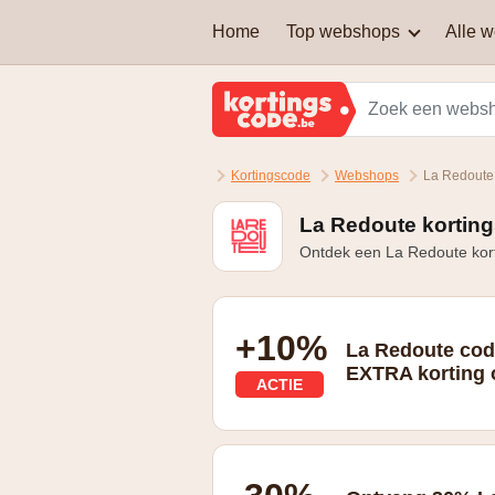
Home
Top webshops
Alle 
AEG
Welke soort kortingscodes
zijn er?
Brussels Airlines
Kortingscode
Webshops
La Redoute
Kan je een kortingscode
Martin's Hotels
combineren om nog extra
korting te krijgen?
La Redoute korting
Ontdek een La Redoute kort
Samsung
Zalando Lounge
+10%
La Redoute code
EXTRA korting 
ACTIE