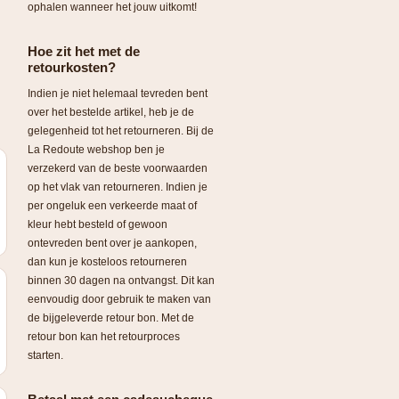
ophalen wanneer het jouw uitkomt!
Hoe zit het met de
retourkosten?
Indien je niet helemaal tevreden bent
over het bestelde artikel, heb je de
gelegenheid tot het retourneren. Bij de
La Redoute webshop ben je
verzekerd van de beste voorwaarden
op het vlak van retourneren. Indien je
per ongeluk een verkeerde maat of
kleur hebt besteld of gewoon
ontevreden bent over je aankopen,
dan kun je kosteloos retourneren
binnen 30 dagen na ontvangst. Dit kan
eenvoudig door gebruik te maken van
de bijgeleverde retour bon. Met de
retour bon kan het retourproces
starten.