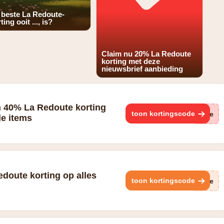
 beste La Redoute-
ting ooit ..., is?
Claim nu 20% La Redoute
korting met deze
nieuwsbrief aanbieding
n 40% La Redoute korting
toon kortingscode
(ge
de items
Redoute korting op alles
toon kortingscode
A9e