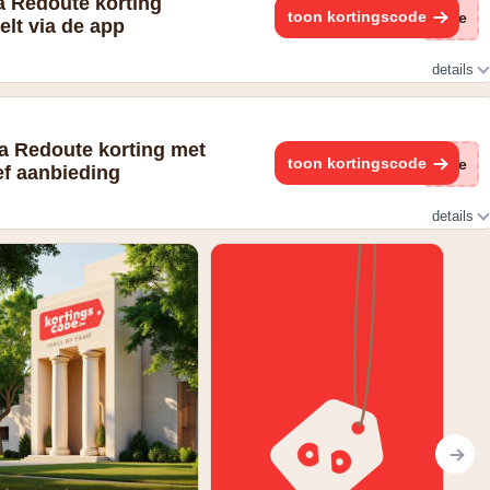
 Redoute korting
toon kortingscode
(ge
elt via de app
details
edoute app
a Redoute korting met
toon kortingscode
(ge
ef aanbieding
details
euwsbrief