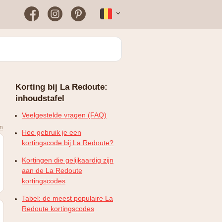
Facebook
Instagram
Pinterest
Français
Bloomon
Wanneer vind je het vaakst
een werkende
kortingscode?
Just Russel
Korting bij La Redoute:
Plopsaland Theater Hotel
inhoudstafel
FAQ – Veelgestelde vragen
WONDR
Veelgestelde vragen (FAQ)
en
Hoe gebruik je een
kortingscode bij La Redoute?
Kortingen die gelijkaardig zijn
aan de La Redoute
kortingscodes
Tabel: de meest populaire La
Redoute kortingscodes