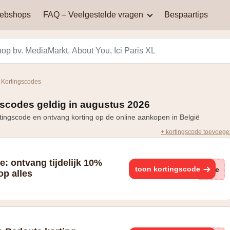
webshops
FAQ – Veelgestelde vragen
Bespaartips
AliExpress
Aqualibi
Waar kan je kortingscodes
Waarom werkt mijn
vinden?
kortingscode niet?
Hey! telecom
ICI PARIS XL
 Kortingscodes
Black Friday in België: een
Miinto
Pizza hut
dag van spectaculaire
scodes geldig in augustus 2026
Hoe bereken je korting?
kortingen en aanbiedingen
ingscode en ontvang korting op de online aankopen in België
Smeg
Vanden Borre
+ kortingscode toevoeg
Zooplus
: ontvang tijdelijk 10%
toon kortingscode
(ge
op alles