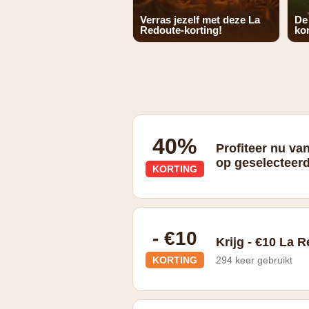
Verras jezelf met deze La
De
Redoute-korting!
kor
40%
Profiteer nu va
op geselecteer
KORTING
- €10
Krijg - €10 La 
KORTING
294 keer gebruikt