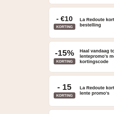
- €10
La Redoute kort
bestelling
KORTING
-15%
Haal vandaag t
lentepromo's m
kortingscode
KORTING
- 15
La Redoute kor
lente promo's
KORTING