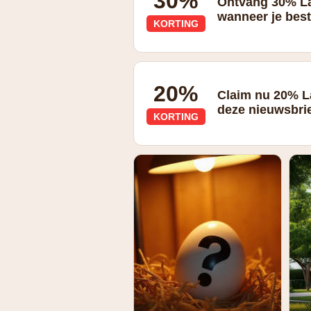
30%
Ontvang 30% La
wanneer je best
KORTING
30% korting bij bestellen via de La R
20%
Claim nu 20% L
deze nieuwsbri
KORTING
20% korting bij inschrijving voor de ni