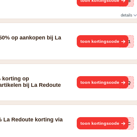
toon kortingscode
Qu5
details
 50% op aankopen bij La
toon kortingscode
3n1
% korting op
toon kortingscode
ToQ
artikelen bij La Redoute
 La Redoute korting via
toon kortingscode
k9C