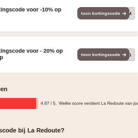
tingscode voor -10% op
toon kortingscode
HOM
tingscode voor - 20% op
toon kortingscode
301
op
gen
4.87 / 5
,
Welke score verdient La Redoute van jo
gscode bij La Redoute?