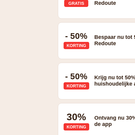
Redoute
GRATIS
Gratis levering met La Redoute +*
- 50%
Bespaar nu tot
Redoute
KORTING
- 50%
Krijg nu tot 50
huishoudelijke 
KORTING
30%
Ontvang nu 30%
de app
KORTING