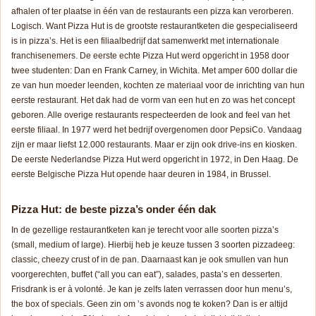
afhalen of ter plaatse in één van de restaurants een pizza kan verorberen.
Logisch. Want Pizza Hut is de grootste restaurantketen die gespecialiseerd
is in pizza’s. Het is een filiaalbedrijf dat samenwerkt met internationale
franchisenemers. De eerste echte Pizza Hut werd opgericht in 1958 door
twee studenten: Dan en Frank Carney, in Wichita. Met amper 600 dollar die
ze van hun moeder leenden, kochten ze materiaal voor de inrichting van hun
eerste restaurant. Het dak had de vorm van een hut en zo was het concept
geboren. Alle overige restaurants respecteerden de look and feel van het
eerste filiaal. In 1977 werd het bedrijf overgenomen door PepsiCo. Vandaag
zijn er maar liefst 12.000 restaurants. Maar er zijn ook drive-ins en kiosken.
De eerste Nederlandse Pizza Hut werd opgericht in 1972, in Den Haag. De
eerste Belgische Pizza Hut opende haar deuren in 1984, in Brussel.
Pizza Hut: de beste pizza’s onder één dak
In de gezellige restaurantketen kan je terecht voor alle soorten pizza’s
(small, medium of large). Hierbij heb je keuze tussen 3 soorten pizzadeeg:
classic, cheezy crust of in de pan. Daarnaast kan je ook smullen van hun
voorgerechten, buffet (“all you can eat”), salades, pasta’s en desserten.
Frisdrank is er à volonté. Je kan je zelfs laten verrassen door hun menu’s,
the box of specials. Geen zin om ’s avonds nog te koken? Dan is er altijd