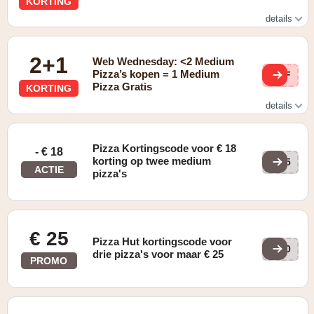
KORTING
details
Dit topaanbod is enkel geldig als je bestelt via de Pizza
Hut Belgium app.
2+1
Web Wednesday: <2 Medium
Pizza’s kopen = 1 Medium
UmF
Pizza Gratis
KORTING
details
Promotie wordt automatisch toegekend Zowel in Take-Out
als bij Levering aan huis! Geldig op alle recepten
Pizza Kortingscode voor € 18
- € 18
korting op twee medium
KE5
ACTIE
pizza's
€ 25
Pizza Hut kortingscode voor
KE0
drie pizza's voor maar € 25
PROMO