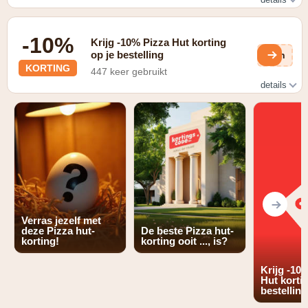
Bestel je pizza op Dinsdag tijdens Dolle Dinsdag en krijg
korting tot -5,95 per medium meeneempizza
-10%
Krijg -10% Pizza Hut korting
op je bestelling
oIn
KORTING
447 keer gebruikt
details
Maak gebruik van de student deals via
https://www.pizzahut.be/nl/student_deals en scoor tot
-10% korting op je pizza
Verras jezelf met
deze Pizza hut-
De beste Pizza hut-
korting!
korting ooit ..., is?
Krijg -10
Hut kortin
bestelling