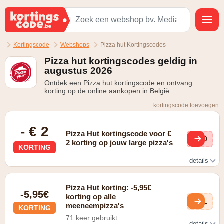
Kortingscode
Webshops
Pizza hut Kortingscodes
Pizza hut kortingscodes geldig in
augustus 2026
Ontdek een Pizza hut kortingscode en ontvang
korting op de online aankopen in België
+ kortingscode toevoegen
- € 2
Pizza Hut kortingscode voor €
KE0
2 korting op jouw large pizza's
KORTING
details
Zie website voor details
Pizza Hut korting: -5,95€
-5,95€
korting op alle
AXL
meeneempizza's
KORTING
71 keer gebruikt
details