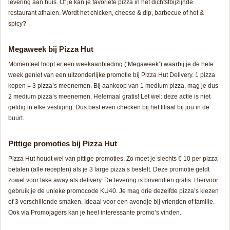
levering aan huis. Of je kan je favoriete pizza in het dichtstbijzijnde
restaurant afhalen. Wordt het chicken, cheese & dip, barbecue of hot &
spicy?
Megaweek bij Pizza Hut
Momenteel loopt er een weekaanbieding (‘Megaweek’) waarbij je de hele
week geniet van een uitzonderlijke promotie bij Pizza Hut Delivery. 1 pizza
kopen = 3 pizza’s meenemen. Bij aankoop van 1 medium pizza, mag je dus
2 medium pizza’s meenemen. Helemaal gratis! Let wel: deze actie is niet
geldig in elke vestiging. Dus best even checken bij het filiaal bij jou in de
buurt.
Pittige promoties bij Pizza Hut
Pizza Hut houdt wel van pittige promoties. Zo moet je slechts € 10 per pizza
betalen (alle recepten) als je 3 large pizza’s bestelt. Deze promotie geldt
zowel voor take away als delivery. De levering is bovendien gratis. Hiervoor
gebruik je de unieke promocode KU40. Je mag drie dezelfde pizza’s kiezen
of 3 verschillende smaken. Ideaal voor een avondje bij vrienden of familie.
Ook via Promojagers kan je heel interessante promo’s vinden.