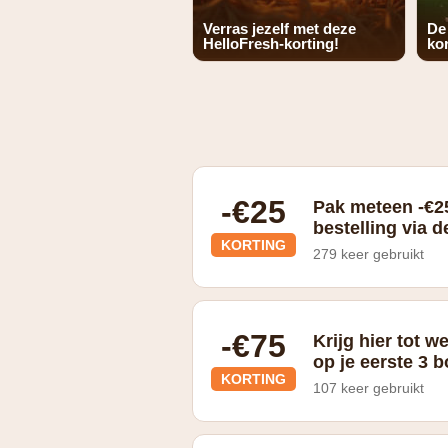
Verras jezelf met deze
De
HelloFresh-korting!
kor
-€25
Pak meteen -€25
bestelling via d
KORTING
279 keer gebruikt
€25 korting op je 1ste box, €10 kortin
-€75
Krijg hier tot w
op je eerste 3 
KORTING
107 keer gebruikt