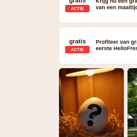
gratis
Krijg nu een gr
van een maaltij
ACTIE
Gratis greenpan bij bestelling van ee
gratis
Profiteer van gr
eerste HelloFre
ACTIE
De speciale voorwaarde is gratis bezo