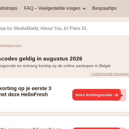
webshops
FAQ – Veelgestelde vragen
Bespaartips
AliExpress
Aqualibi
Waar kan je kortingscodes
Waarom werkt mijn
vinden?
kortingscode niet?
Hey! telecom
ICI PARIS XL
Kortingscodes
Black Friday in België: een
Miinto
Pizza hut
dag van spectaculaire
scodes geldig in augustus 2026
Hoe bereken je korting?
kortingen en aanbiedingen
ingscode en ontvang korting op de online aankopen in België
Smeg
Vanden Borre
+ kortingscode toevoeg
Zooplus
korting op je eerste 3
met deze HelloFresh
toon kortingscode
(ge