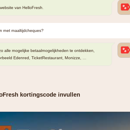
website van HelloFresh.
len met maaltijdcheques?
zo alle mogelijke betaalmogelijkheden te ontdekken,
orbeeld Edenred, TicketRestaurant, Monizze, …
loFresh kortingscode invullen