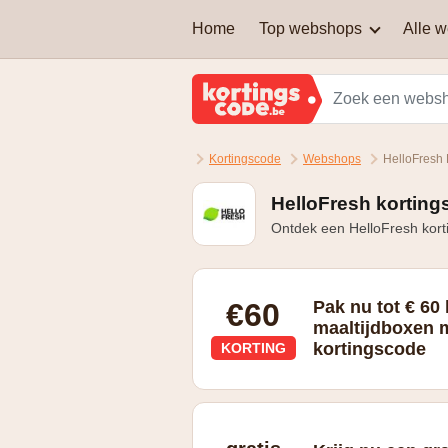
Home
Top webshops
Alle 
AEG
Welke soort kortingscodes
zijn er?
Brussels Airlines
Kortingscode
Webshops
HelloFresh 
Kan je een kortingscode
Martin's Hotels
combineren om nog extra
korting te krijgen?
HelloFresh korting
Ontdek een HelloFresh kort
Samsung
Zalando Lounge
€60
Pak nu tot € 60 
maaltijdboxen 
kortingscode
KORTING