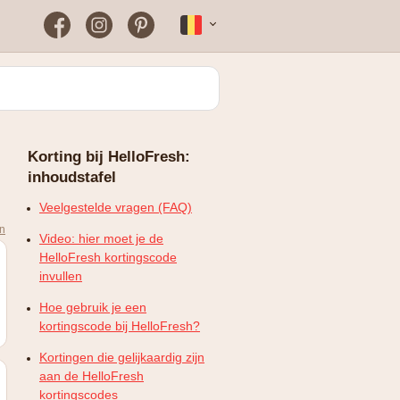
Facebook
Instagram
Pinterest
Français
Bloomon
Wanneer vind je het vaakst
een werkende
kortingscode?
Just Russel
Korting bij HelloFresh:
Plopsaland Theater Hotel
inhoudstafel
FAQ – Veelgestelde vragen
WONDR
Veelgestelde vragen (FAQ)
en
Video: hier moet je de
HelloFresh kortingscode
invullen
Hoe gebruik je een
kortingscode bij HelloFresh?
Kortingen die gelijkaardig zijn
aan de HelloFresh
kortingscodes