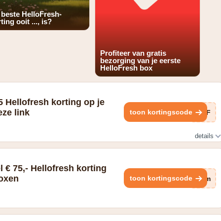
 beste HelloFresh-
ting ooit ..., is?
Profiteer van gratis
bezorging van je eerste
HelloFresh box
 Hellofresh korting op je
eze link
toon kortingscode
qsF
details
g op je tweede en 3de bezorging. Enkel via deze link
el € 75,- Hellofresh korting
boxen
toon kortingscode
xim