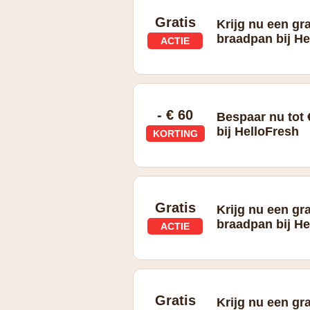
Gratis
Krijg nu een g
braadpan bij He
ACTIE
Gratis GreenPan™ braadpan (maximal
2026 en bestelling van minimaal 5 b
- € 60
Bespaar nu tot 
bij HelloFresh
KORTING
Gratis
Krijg nu een g
braadpan bij He
ACTIE
Gratis GreenPan™ braadpan (maximal
2026 en bestelling van minimaal 5 b
Gratis
Krijg nu een g