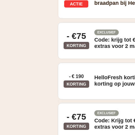
braadpan bij He
ACTIE
Gratis GreenPan™ braadpan (maximal
2026 en bestelling van minimaal 5 b
EXCLUSIEF
- €75
Code: krijg tot 
KORTING
extras voor 2 
Krijg tot € 75 korting + gratis extras
- € 190
HelloFresh kor
korting op jou
KORTING
EXCLUSIEF
- €75
Code: Krijg tot 
KORTING
extras voor 2 