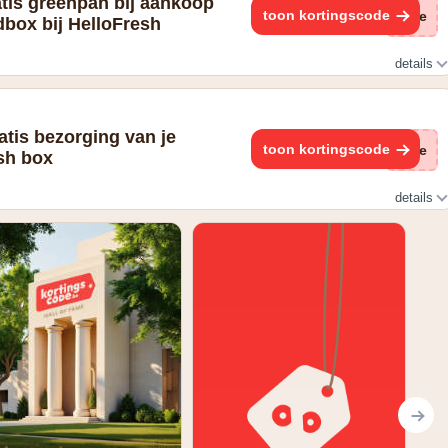
atis greenpan bij aankoop
toon kortingscode
(ge
dbox bij HelloFresh
details
n maaltijdbox
atis bezorging van je
toon kortingscode
(ge
sh box
details
rging van je eerste box.