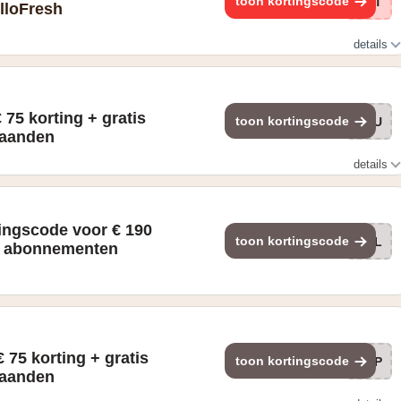
toon kortingscode
pBT
lloFresh
details
e waarde €119,90) bij aanmelding tussen 15-05-2026 en 15-06-
oxen binnen 8 weken na aanmelding
€ 75 korting + gratis
toon kortingscode
ROU
maanden
details
 voor 2 maanden
tingscode voor € 190
toon kortingscode
HEL
w abonnementen
€ 75 korting + gratis
toon kortingscode
EXP
maanden