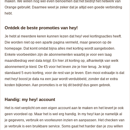
maken. We willen nog wel even benoemen dat het bedrijf het netwerk van
Orange gebruikt. Daarmee weet je zeker dat je altijd een goede verbinding
hebt.
Ontdek de beste promoties van hey!
Je hebt al meerdere keren kunnen lezen dat hey! veel kortingsacties heeft.
Die worden niet op een aparte pagina vermeld, maar gewoon op de
homepage. Dat komt omdat bijna alles met korting wordt aangeboden.
Enkele voorbeelden zijn de abonnementen waarbij je voor een laag
maandbedrag veel data krijgt. En hier zit korting op, afhankelijk van welk
abonnement je kiest. De €5 voor het leven zie je hier terug. Je krijgt
standaard 5 euro korting, voor de rest van je leven. Een mooi extraatje is dat
met hey! boost je data na een jaar wordt verdubbeld, zonder dat er extra
kosten bijkomen. Aan promoties is er bij dit bedrijf dus geen gebrek.
Handig: my hey! account
Het is niet verplicht om een eigen account aan te maken en het levert je ook
geen voordeel op. Maar het is wel erg handig. In my hey! kan je namelijk al
je gegevens, verbruik en voorkeuren inzien en aanpassen. Het checken van
je verbruik is een bruikbare service. Soms gaat het harder dan je zou willen