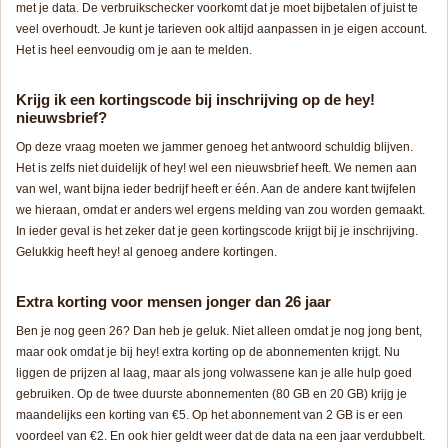
met je data. De verbruikschecker voorkomt dat je moet bijbetalen of juist te
veel overhoudt. Je kunt je tarieven ook altijd aanpassen in je eigen account.
Het is heel eenvoudig om je aan te melden.
Krijg ik een kortingscode bij inschrijving op de hey!
nieuwsbrief?
Op deze vraag moeten we jammer genoeg het antwoord schuldig blijven.
Het is zelfs niet duidelijk of hey! wel een nieuwsbrief heeft. We nemen aan
van wel, want bijna ieder bedrijf heeft er één. Aan de andere kant twijfelen
we hieraan, omdat er anders wel ergens melding van zou worden gemaakt.
In ieder geval is het zeker dat je geen kortingscode krijgt bij je inschrijving.
Gelukkig heeft hey! al genoeg andere kortingen.
Extra korting voor mensen jonger dan 26 jaar
Ben je nog geen 26? Dan heb je geluk. Niet alleen omdat je nog jong bent,
maar ook omdat je bij hey! extra korting op de abonnementen krijgt. Nu
liggen de prijzen al laag, maar als jong volwassene kan je alle hulp goed
gebruiken. Op de twee duurste abonnementen (80 GB en 20 GB) krijg je
maandelijks een korting van €5. Op het abonnement van 2 GB is er een
voordeel van €2. En ook hier geldt weer dat de data na een jaar verdubbelt.