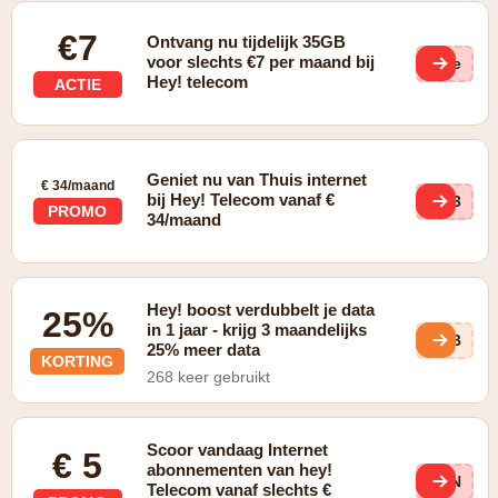
€7
Ontvang nu tijdelijk 35GB
voor slechts €7 per maand bij
(ge
Hey! telecom
ACTIE
Geniet nu van Thuis internet
€ 34/maand
bij Hey! Telecom vanaf €
Hs3
PROMO
34/maand
Hey! boost verdubbelt je data
25%
in 1 jaar - krijg 3 maandelijks
AHB
25% meer data
KORTING
268 keer gebruikt
Scoor vandaag Internet
€ 5
abonnementen van hey!
2IN
Telecom vanaf slechts €