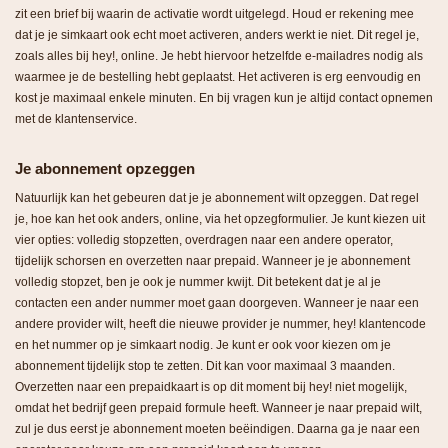
zit een brief bij waarin de activatie wordt uitgelegd. Houd er rekening mee
dat je je simkaart ook echt moet activeren, anders werkt ie niet. Dit regel je,
zoals alles bij hey!, online. Je hebt hiervoor hetzelfde e-mailadres nodig als
waarmee je de bestelling hebt geplaatst. Het activeren is erg eenvoudig en
kost je maximaal enkele minuten. En bij vragen kun je altijd contact opnemen
met de klantenservice.
Je abonnement opzeggen
Natuurlijk kan het gebeuren dat je je abonnement wilt opzeggen. Dat regel
je, hoe kan het ook anders, online, via het opzegformulier. Je kunt kiezen uit
vier opties: volledig stopzetten, overdragen naar een andere operator,
tijdelijk schorsen en overzetten naar prepaid. Wanneer je je abonnement
volledig stopzet, ben je ook je nummer kwijt. Dit betekent dat je al je
contacten een ander nummer moet gaan doorgeven. Wanneer je naar een
andere provider wilt, heeft die nieuwe provider je nummer, hey! klantencode
en het nummer op je simkaart nodig. Je kunt er ook voor kiezen om je
abonnement tijdelijk stop te zetten. Dit kan voor maximaal 3 maanden.
Overzetten naar een prepaidkaart is op dit moment bij hey! niet mogelijk,
omdat het bedrijf geen prepaid formule heeft. Wanneer je naar prepaid wilt,
zul je dus eerst je abonnement moeten beëindigen. Daarna ga je naar een