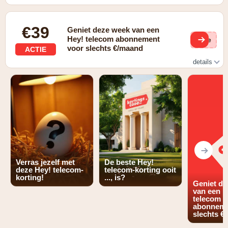
€39
Geniet deze week van een
Hey! telecom abonnement
(ge
voor slechts €/maand
ACTIE
details
abonnement voor €/maand in plaats van €39
Verras jezelf met
De beste Hey!
deze Hey! telecom-
telecom-korting ooit
korting!
..., is?
Geniet d
van een H
telecom
abonneme
slechts €