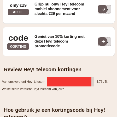
Grijp nu jouw Hey! telecom
only €29
mobiel abonnement voor
(ge
ACTIE
slechts €29 per maand
code
Geniet van 10% korting met
deze Hey! telecom
R1N
promotiecode
KORTING
Review Hey! telecom kortingen
Van ons verdient Hey! telecom
4.76 / 5
,
Welke score verdient Hey! telecom van jou?
Hoe gebruik je een kortingscode bij Hey!