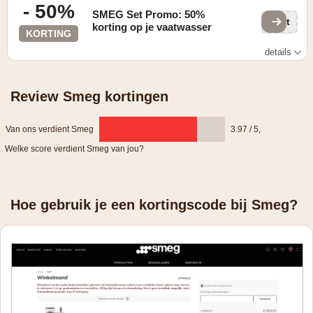
- 50%
SMEG Set Promo: 50%
zAt
korting op je vaatwasser
KORTING
details
zie aanbieding
Review Smeg kortingen
Van ons verdient Smeg
3.97 / 5
,
Welke score verdient Smeg van jou?
Hoe gebruik je een kortingscode bij Smeg?