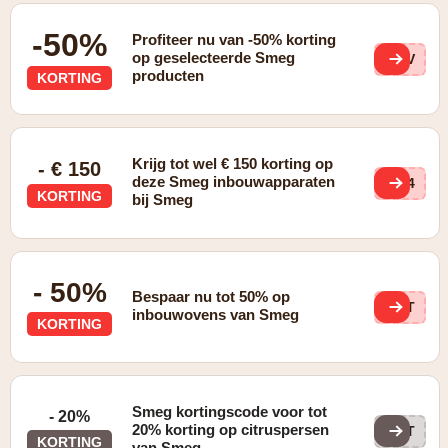
-50%
Profiteer nu van -50% korting
op geselecteerde Smeg
Q4V
producten
KORTING
Krijg tot wel € 150 korting op
- € 150
deze Smeg inbouwapparaten
PV4
KORTING
bij Smeg
- 50%
Bespaar nu tot 50% op
ltT
inbouwovens van Smeg
KORTING
Smeg kortingscode voor tot
- 20%
20% korting op citruspersen
DET
KORTING
van Smeg