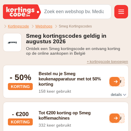
Kortingscode
Webshops
Smeg Kortingscodes
Smeg kortingscodes geldig in
augustus 2026
Ontdek een Smeg kortingscode en ontvang korting
op de online aankopen in België
+ kortingscode toevoegen
Bestel nu je Smeg
- 50%
keukenapparatuur met tot 50%
3Uf
korting
KORTING
158 keer gebruikt
details
check de promoties
Tot €200 korting op Smeg
- €200
koffiemachines
URU
KORTING
332 keer gebruikt