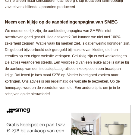
kun je alleen maar concluderen dat het erg knap is dat een familiebedrijf
zoveel verschillende apparaten produceert.
Neem een kijkje op de aanbiedingenpagina van SMEG
We moeten eerlijk zijn, de aanbiedingenpagina van SMEG is niet
overdreven goed gevuld. Hoe dat komt? Dat kunnen we niet met 100%
zekerheid zeggen. Wat je vaak bij merken ziet, is dat er weinig kortingen zijn.
Dit gebeurt bijvoorbeeld ook geregeld bij makers van kleding die hun
creaties op een eigen website verkopen. Gelukkig zijn er wel wat kortingen.
De acties veranderen steeds. Een voorbeeld van een leuke actie is dat je bij
de aankoop van een inductieplaat gratis een kookpot en een braadpan
krijgt. Dat levert je toch mooi €278 op. Verder is het goed zoeken naar
kortingen. Ons advies is om regelmatig de website te bezoeken. Op de
homepage worden de voordelen vermeld. Een andere tip is om je in te
schrijven op de nieuwsbrief.