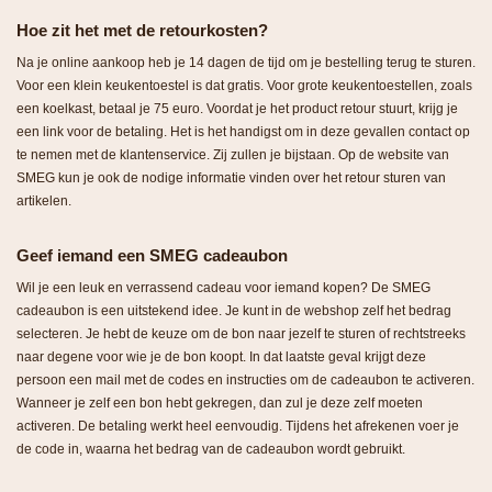
Hoe zit het met de retourkosten?
Na je online aankoop heb je 14 dagen de tijd om je bestelling terug te sturen.
Voor een klein keukentoestel is dat gratis. Voor grote keukentoestellen, zoals
een koelkast, betaal je 75 euro. Voordat je het product retour stuurt, krijg je
een link voor de betaling. Het is het handigst om in deze gevallen contact op
te nemen met de klantenservice. Zij zullen je bijstaan. Op de website van
SMEG kun je ook de nodige informatie vinden over het retour sturen van
artikelen.
Geef iemand een SMEG cadeaubon
Wil je een leuk en verrassend cadeau voor iemand kopen? De SMEG
cadeaubon is een uitstekend idee. Je kunt in de webshop zelf het bedrag
selecteren. Je hebt de keuze om de bon naar jezelf te sturen of rechtstreeks
naar degene voor wie je de bon koopt. In dat laatste geval krijgt deze
persoon een mail met de codes en instructies om de cadeaubon te activeren.
Wanneer je zelf een bon hebt gekregen, dan zul je deze zelf moeten
activeren. De betaling werkt heel eenvoudig. Tijdens het afrekenen voer je
de code in, waarna het bedrag van de cadeaubon wordt gebruikt.