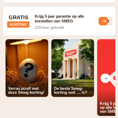
Krijg 5 jaar garantie op alle
GRATIS
toestellen van SMEG
uHR
KORTING
229 keer gebruikt
Verras jezelf met
De beste Smeg-
deze Smeg-korting!
korting ooit ..., is?
Krijg 5 ja
op alle to
van SME