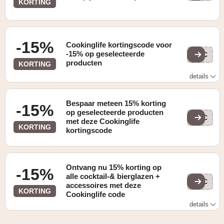
KORTING
-15%
Cookinglife kortingscode voor
-15% op geselecteerde
COC
producten
KORTING
details
Ontvang -15% korting op geselecteerde producten met
deze kortingscode
Bespaar meteen 15% korting
-15%
op geselecteerde producten
COC
met deze Cookinglife
KORTING
kortingscode
Ontvang nu 15% korting op
-15%
alle cocktail-& bierglazen +
COC
accessoires met deze
KORTING
Cookinglife code
details
Gevonden op de "HOME" pagina