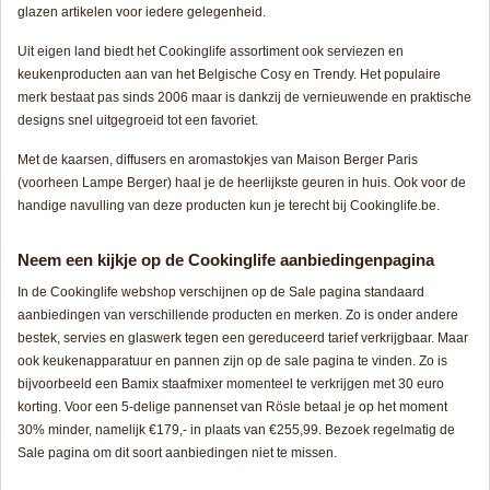
glazen artikelen voor iedere gelegenheid.
Uit eigen land biedt het Cookinglife assortiment ook serviezen en
keukenproducten aan van het Belgische Cosy en Trendy. Het populaire
merk bestaat pas sinds 2006 maar is dankzij de vernieuwende en praktische
designs snel uitgegroeid tot een favoriet.
Met de kaarsen, diffusers en aromastokjes van Maison Berger Paris
(voorheen Lampe Berger) haal je de heerlijkste geuren in huis. Ook voor de
handige navulling van deze producten kun je terecht bij Cookinglife.be.
Neem
een kijkje op de Cookinglife aanbiedingenpagina
In de Cookinglife webshop verschijnen op de Sale pagina standaard
aanbiedingen van verschillende producten en merken. Zo is onder andere
bestek, servies en glaswerk tegen een gereduceerd tarief verkrijgbaar. Maar
ook keukenapparatuur en pannen zijn op de sale pagina te vinden. Zo is
bijvoorbeeld een Bamix staafmixer momenteel te verkrijgen met 30 euro
korting. Voor een 5-delige pannenset van Rösle betaal je op het moment
30% minder, namelijk €179,- in plaats van €255,99. Bezoek regelmatig de
Sale pagina om dit soort aanbiedingen niet te missen.