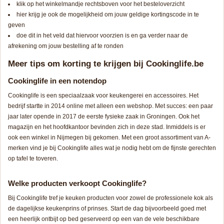
klik op het winkelmandje rechtsboven voor het besteloverzicht
hier krijg je ook de mogelijkheid om jouw geldige kortingscode in te
geven
doe dit in het veld dat hiervoor voorzien is en ga verder naar de
afrekening om jouw bestelling af te ronden
Meer tips om korting te krijgen bij Cookinglife.be
Cookinglife
in
een notendop
Cookinglife is een speciaalzaak voor keukengerei en accessoires. Het
bedrijf startte in 2014 online met alleen een webshop. Met succes: een paar
jaar later opende in 2017 de eerste fysieke zaak in Groningen. Ook het
magazijn en het hoofdkantoor bevinden zich in deze stad. Inmiddels is er
ook een winkel in Nijmegen bij gekomen. Met een groot assortiment van A-
merken vind je bij Cookinglife alles wat je nodig hebt om de fijnste gerechten
op tafel te toveren.
Welke
producten verkoopt Cookinglife?
Bij Cookinglife tref je keuken producten voor zowel de professionele kok als
de dagelijkse keukenprins of prinses. Start de dag bijvoorbeeld goed met
een heerlijk ontbijt op bed geserveerd op een van de vele beschikbare