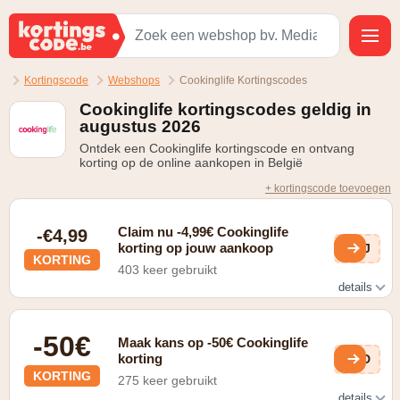
Kortingscode
Webshops
Cookinglife Kortingscodes
Cookinglife kortingscodes geldig in
augustus 2026
Ontdek een Cookinglife kortingscode en ontvang
korting op de online aankopen in België
+ kortingscode toevoegen
Claim nu -4,99€ Cookinglife
-€4,99
korting op jouw aankoop
uwJ
KORTING
403 keer gebruikt
details
Bestel voor minstens €49 en ontvang de verzendkosten
twv. €4,99 gratis
-50€
Maak kans op -50€ Cookinglife
korting
liD
KORTING
275 keer gebruikt
details