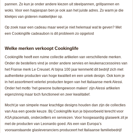
pannen. Zo kun je onder andere kiezen uit steelpannen, grillpannen en
woks. Voor een hapjespan ben je ook aan het juiste adres. Zo warm je die
kliekjes van gisteren makkelijker op.
Op zoek naar een cadeau maar weet je niet helemaal wat te geven? Met
een Cookinglife cadeaubon is dit probleem zo opgelost
Welke
merken verkoopt Cookinglife
Cookinglife heeft een ruime collectie artikelen van verschillende merken.
Onder de bestellers vind je onder andere servies en keukenaccessoires van
het Franse merk Le Creuset. Al bijna 100 jaar kenmerkt dit bedrijf zich met
authentieke producten van hoge kwaliteit en een uniek design. Ook kom je
in het assortiment velerlei producten tegen van het Italiaanse merk Alessi.
Onder het motto ‘het gewone buitengewoon maken’ zijn Alessi artikelen
eigenzinnig maar toch functioneel en zeer kwalitatief.
Mocht je van simpele maar krachtige designs houden dan zijn de collecties
van Asa een goede keuze. Bij Cookinglife kun je bijvoorbeeld terecht voor
ASA placemats, onderzetters en serviezen. Voor hoogwaardig glaswerk zit je
met de producten van Leonardo goed. Als een van Europa’s
vooraanstaande glasleveranciers produceert het Italiaanse familiebedrijf