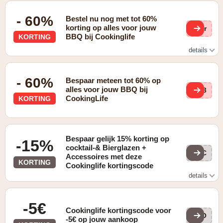
- 60%
Bestel nu nog met tot 60%
korting op alles voor jouw
shr
BBQ bij Cookinglife
KORTING
details
Zie website voor details
- 60%
Bespaar meteen tot 60% op
alles voor jouw BBQ bij
Kw3
CookingLife
KORTING
Bespaar gelijk 15% korting op
-15%
cocktail-& Bierglazen +
COC
Accessoires met deze
KORTING
Cookinglife kortingscode
details
Gevonden op de "HOME" pagina
-5€
Cookinglife kortingscode voor
COO
-5€ op jouw aankoop