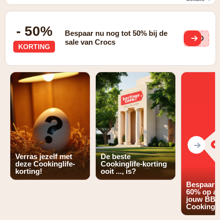
Maak kans op een waardebon van € 50,- door inschrijving
op de nieuwsbrief
- 50%
Bespaar nu nog tot 50% bij de
HAD
sale van Crocs
KORTING
Verras jezelf met
De beste
deze Cookinglife-
Cookinglife-korting
korting!
ooit ..., is?
Bespaar m
60% op al
jouw BBQ
CookingL