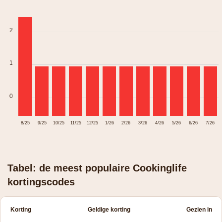
2
1
0
8/25
9/25
10/25
11/25
12/25
1/26
2/26
3/26
4/26
5/26
6/26
7/26
Tabel: de meest populaire Cookinglife
kortingscodes
Korting
Geldige korting
Gezien in