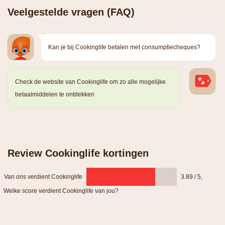
Veelgestelde vragen (FAQ)
Kan je bij Cookinglife betalen met consumptiecheques?
Check de website van Cookinglife om zo alle mogelijke
betaalmiddelen te ontdekken
Review Cookinglife kortingen
Van ons verdient Cookinglife
3.89 / 5
,
Welke score verdient Cookinglife van jou?