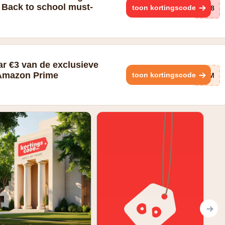
 Back to school must-
toon kortingscode
qs8
r €3 van de exclusieve
 Amazon Prime
toon kortingscode
8FM