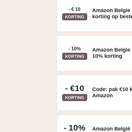
- € 10
Amazon Belgie 
korting op best
KORTING
- 10%
Amazon Belgie 
10% korting
KORTING
Gevonden op de "Coupons" pagina
- €10
Code: pak €10 k
Amazon
KORTING
Geldig vanaf €50
- 10%
Amazon België 