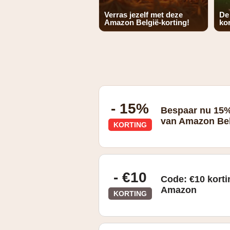
Verras jezelf met deze
De
Amazon België-korting!
kor
- 15%
Bespaar nu 15%
van Amazon Be
KORTING
- €10
Code: €10 korti
Amazon
KORTING
Geldig vanaf €50