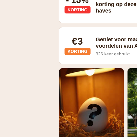
- 15%
korting op deze
KORTING
haves
€3
Geniet voor maa
voordelen van
KORTING
326 keer gebruikt