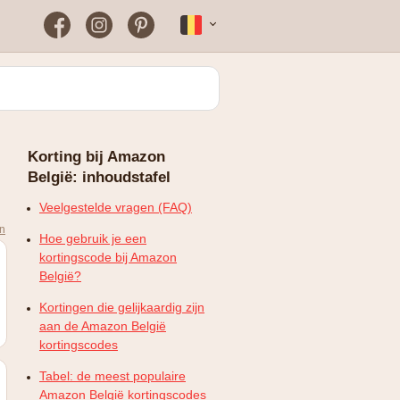
Facebook
Instagram
Pinterest
Français
Bloomon
Wanneer vind je het vaakst
een werkende
kortingscode?
Just Russel
Korting bij Amazon
Plopsaland Theater Hotel
België: inhoudstafel
FAQ – Veelgestelde vragen
WONDR
Veelgestelde vragen (FAQ)
en
Hoe gebruik je een
kortingscode bij Amazon
België?
Kortingen die gelijkaardig zijn
aan de Amazon België
kortingscodes
Tabel: de meest populaire
Amazon België kortingscodes