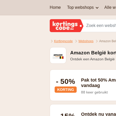
Home
Top webshops
Alle 
AEG
Welke soort kortingscodes
zijn er?
Brussels Airlines
Kortingscode
Webshops
Amazon Bel
Kan je een kortingscode
Martin's Hotels
combineren om nog extra
korting te krijgen?
Amazon België kor
Ontdek een Amazon België k
Samsung
Zalando Lounge
- 50%
Pak tot 50% Am
vandaag
KORTING
88 keer gebruikt
Ontdek nu vana