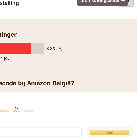
toon kortingscode
PRI
stelling
tingen
3.86 / 5
,
n jou?
gscode bij Amazon België?