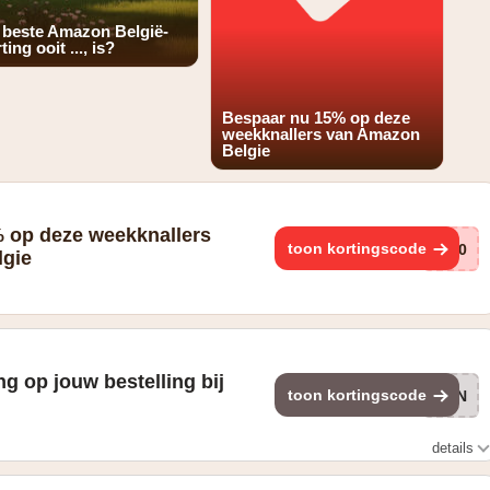
 beste Amazon België-
ting ooit ..., is?
Bespaar nu 15% op deze
weekknallers van Amazon
Belgie
 op deze weekknallers
toon kortingscode
9M0
lgie
ng op jouw bestelling bij
toon kortingscode
JAN
details