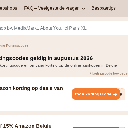
webshops
FAQ – Veelgestelde vragen
Bespaartips
AliExpress
Aqualibi
Waar kan je kortingscodes
Waarom werkt mijn
vinden?
kortingscode niet?
Hey! telecom
ICI PARIS XL
gië Kortingscodes
Black Friday in België: een
Miinto
Pizza hut
dag van spectaculaire
tingscodes geldig in augustus 2026
Hoe bereken je korting?
kortingen en aanbiedingen
ortingscode en ontvang korting op de online aankopen in België
Smeg
Vanden Borre
+ kortingscode toevoeg
Zooplus
azon korting op deals van
toon kortingscode
XT6
f 15% Amazon Belgie