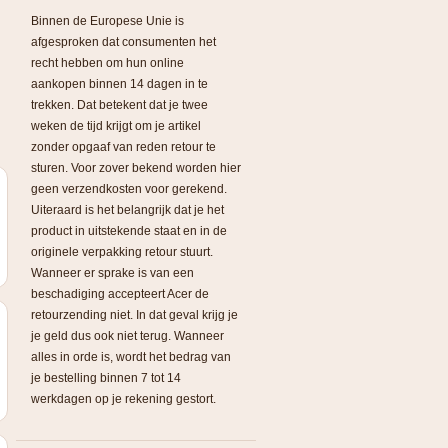
Binnen de Europese Unie is
afgesproken dat consumenten het
recht hebben om hun online
aankopen binnen 14 dagen in te
trekken. Dat betekent dat je twee
weken de tijd krijgt om je artikel
zonder opgaaf van reden retour te
sturen. Voor zover bekend worden hier
geen verzendkosten voor gerekend.
Uiteraard is het belangrijk dat je het
product in uitstekende staat en in de
originele verpakking retour stuurt.
Wanneer er sprake is van een
beschadiging accepteert Acer de
retourzending niet. In dat geval krijg je
je geld dus ook niet terug. Wanneer
alles in orde is, wordt het bedrag van
je bestelling binnen 7 tot 14
werkdagen op je rekening gestort.