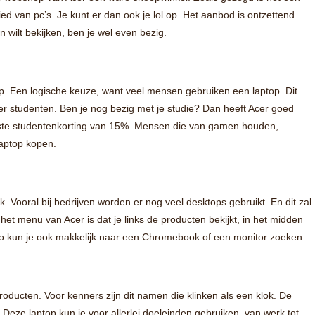
ed van pc’s. Je kunt er dan ook je lol op. Het aanbod is ontzettend
n wilt bekijken, ben je wel even bezig.
p. Een logische keuze, want veel mensen gebruiken een laptop. Dit
er studenten. Ben je nog bezig met je studie? Dan heeft Acer goed
vaste studentenkorting van 15%. Mensen die van gamen houden,
aptop kopen.
k. Vooral bij bedrijven worden er nog veel desktops gebruikt. En dit zal
 het menu van Acer is dat je links de producten bekijkt, in het midden
o kun je ook makkelijk naar een Chromebook of een monitor zoeken.
roducten. Voor kenners zijn dit namen die klinken als een klok. De
Deze laptop kun je voor allerlei doeleinden gebruiken, van werk tot