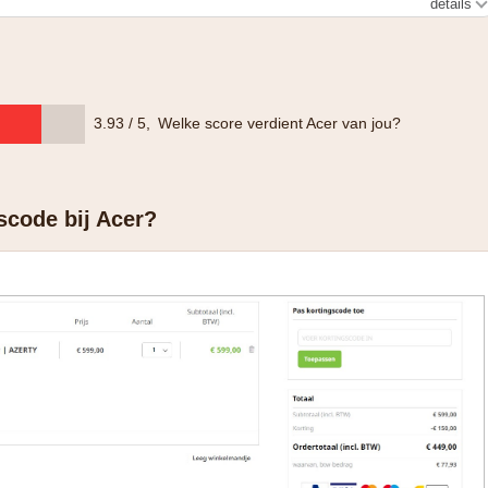
details
 op alle producten, tenzij anders aangegeven. Niet
en. Deze korting is niet van toepassing op aankopen gedaan
ls consument kwalificeren.
3.93 / 5
,
Welke score verdient Acer van jou?
scode bij Acer?