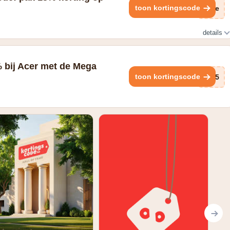
toon kortingscode
K0e
details
 bij Acer met de Mega
toon kortingscode
kE5