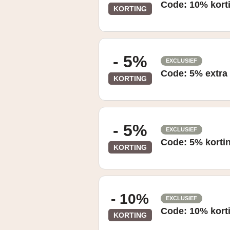
Code: 10% korti
KORTING
De 10% Acer-korting is van toepassing
combineerbaar met andere aanbieding
- 5%
door bedrijven of personen die niet a
EXCLUSIEF
Code: 5% extra 
KORTING
De extra Acer korting van 5% is van t
worden gecombineerd met andere aanb
- 5%
gedaan door bedrijven of personen die
EXCLUSIEF
Code: 5% kortin
KORTING
De extra Acer korting van 5% is van t
worden gecombineerd met andere aanb
gedaan door bedrijven of personen die
- 10%
EXCLUSIEF
Code: 10% korti
KORTING