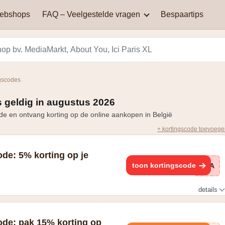
webshops
FAQ – Veelgestelde vragen
Bespaartips
AliExpress
Aqualibi
Waar kan je kortingscodes
Waarom werkt mijn
vinden?
kortingscode niet?
Hey! telecom
ICI PARIS XL
gscodes
Black Friday in België: een
Miinto
Pizza hut
dag van spectaculaire
 geldig in augustus 2026
Hoe bereken je korting?
kortingen en aanbiedingen
de en ontvang korting op de online aankopen in België
Smeg
Vanden Borre
+ kortingscode toevoeg
Zooplus
de: 5% korting op je
toon kortingscode
VIA
details
vang 5% korting
ode: pak 15% korting op