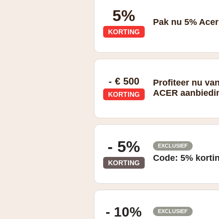
5%
Pak nu 5% Acer 
KORTING
- € 500
Profiteer nu van
ACER aanbiedi
KORTING
- 5%
EXCLUSIEF
Code: 5% kortin
KORTING
De extra Acer korting van 5% is van t
worden gecombineerd met andere aanb
gedaan door bedrijven of personen die
- 10%
EXCLUSIEF