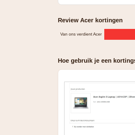
De 10% Acer-korting is van toepassing
combineerbaar met andere aanbieding
Review Acer kortingen
door bedrijven of personen die niet a
Van ons verdient Acer
Hoe gebruik je een korting