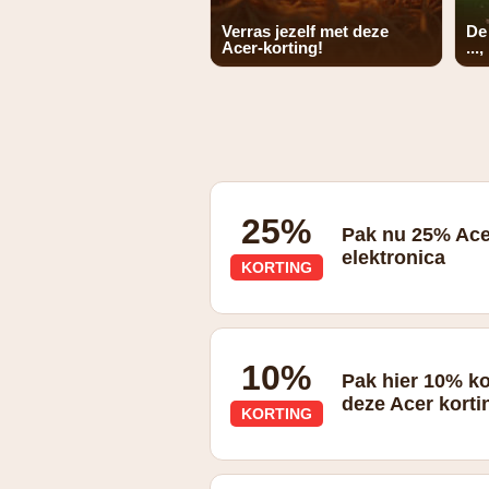
Verras jezelf met deze
De
Acer-korting!
...,
25%
Pak nu 25% Ace
elektronica
KORTING
10%
Pak hier 10% ko
deze Acer kort
KORTING