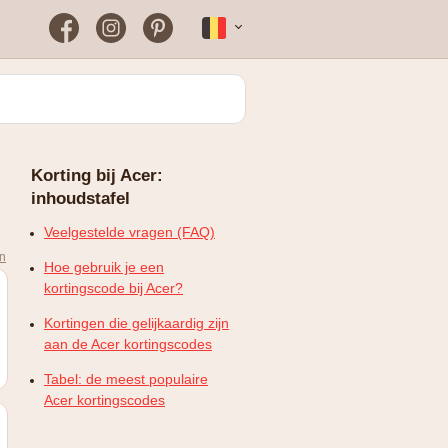
Facebook
Instagram
Pinterest
Français
Bloomon
Wanneer vind je het vaakst
een werkende
kortingscode?
Just Russel
Korting bij Acer:
Plopsaland Theater Hotel
inhoudstafel
FAQ – Veelgestelde vragen
WONDR
Veelgestelde vragen (FAQ)
en
Hoe gebruik je een
kortingscode bij Acer?
Kortingen die gelijkaardig zijn
aan de Acer kortingscodes
Tabel: de meest populaire
Acer kortingscodes