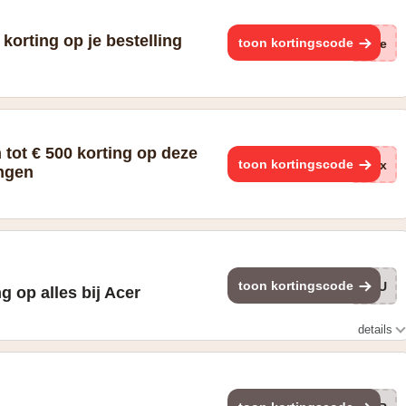
korting op je bestelling
toon kortingscode
(ge
 tot € 500 korting op deze
toon kortingscode
eCx
ngen
toon kortingscode
ROU
g op alles bij Acer
details
oepassing op alle producten, tenzij anders aangegeven. Het kan
iedingen. Deze korting is niet van toepassing op aankopen
 niet als consument kwalificeren.