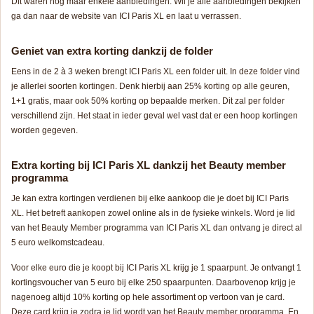
Dit waren nog maar enkele aanbiedingen. Wil je alle aanbiedingen bekijken
ga dan naar de website van ICI Paris XL en laat u verrassen.
Geniet van extra korting dankzij de folder
Eens in de 2 à 3 weken brengt ICI Paris XL een folder uit. In deze folder vind
je allerlei soorten kortingen. Denk hierbij aan 25% korting op alle geuren,
1+1 gratis, maar ook 50% korting op bepaalde merken. Dit zal per folder
verschillend zijn. Het staat in ieder geval wel vast dat er een hoop kortingen
worden gegeven.
Extra korting bij ICI Paris XL dankzij het Beauty member
programma
Je kan extra kortingen verdienen bij elke aankoop die je doet bij ICI Paris
XL. Het betreft aankopen zowel online als in de fysieke winkels. Word je lid
van het Beauty Member programma van ICI Paris XL dan ontvang je direct al
5 euro welkomstcadeau.
Voor elke euro die je koopt bij ICI Paris XL krijg je 1 spaarpunt. Je ontvangt 1
kortingsvoucher van 5 euro bij elke 250 spaarpunten. Daarbovenop krijg je
nagenoeg altijd 10% korting op hele assortiment op vertoon van je card.
Deze card krijg je zodra je lid wordt van het Beauty member programma. En