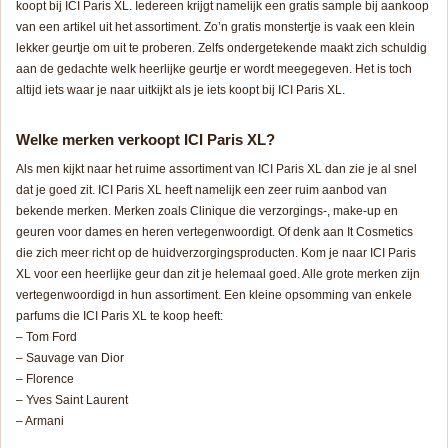
koopt bij ICI Paris XL. Iedereen krijgt namelijk een gratis sample bij aankoop
van een artikel uit het assortiment. Zo’n gratis monstertje is vaak een klein
lekker geurtje om uit te proberen. Zelfs ondergetekende maakt zich schuldig
aan de gedachte welk heerlijke geurtje er wordt meegegeven. Het is toch
altijd iets waar je naar uitkijkt als je iets koopt bij ICI Paris XL.
Welke merken verkoopt ICI Paris XL?
Als men kijkt naar het ruime assortiment van ICI Paris XL dan zie je al snel
dat je goed zit. ICI Paris XL heeft namelijk een zeer ruim aanbod van
bekende merken. Merken zoals Clinique die verzorgings-, make-up en
geuren voor dames en heren vertegenwoordigt. Of denk aan It Cosmetics
die zich meer richt op de huidverzorgingsproducten. Kom je naar ICI Paris
XL voor een heerlijke geur dan zit je helemaal goed. Alle grote merken zijn
vertegenwoordigd in hun assortiment. Een kleine opsomming van enkele
parfums die ICI Paris XL te koop heeft:
– Tom Ford
– Sauvage van Dior
– Florence
– Yves Saint Laurent
– Armani