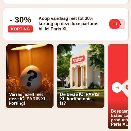
- 30%
Koop vandaag met tot 30%
korting op deze luxe parfums
1UV
bij Ici Paris XL
KORTING
Verras jezelf met
De beste ICI PARIS
deze ICI PARIS XL-
XL-korting ooit ...,
korting!
is?
Bespaar 
Estee Lau
producten 
Paris XL