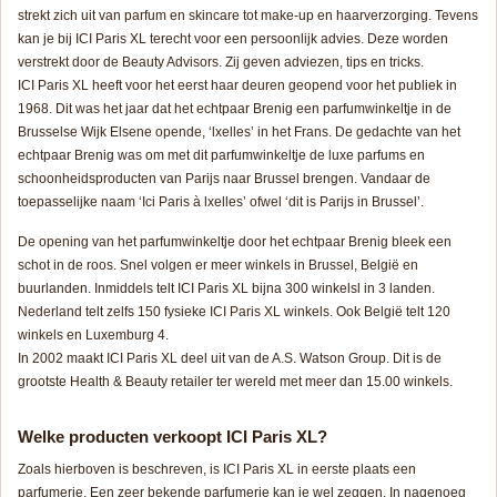
strekt zich uit van parfum en skincare tot make-up en haarverzorging. Tevens
kan je bij ICI Paris XL terecht voor een persoonlijk advies. Deze worden
verstrekt door de Beauty Advisors. Zij geven adviezen, tips en tricks.
ICI Paris XL heeft voor het eerst haar deuren geopend voor het publiek in
1968. Dit was het jaar dat het echtpaar Brenig een parfumwinkeltje in de
Brusselse Wijk Elsene opende, ‘lxelles’ in het Frans. De gedachte van het
echtpaar Brenig was om met dit parfumwinkeltje de luxe parfums en
schoonheidsproducten van Parijs naar Brussel brengen. Vandaar de
toepasselijke naam ‘Ici Paris à lxelles’ ofwel ‘dit is Parijs in Brussel’.
De opening van het parfumwinkeltje door het echtpaar Brenig bleek een
schot in de roos. Snel volgen er meer winkels in Brussel, België en
buurlanden. Inmiddels telt ICI Paris XL bijna 300 winkelsl in 3 landen.
Nederland telt zelfs 150 fysieke ICI Paris XL winkels. Ook België telt 120
winkels en Luxemburg 4.
In 2002 maakt ICI Paris XL deel uit van de A.S. Watson Group. Dit is de
grootste Health & Beauty retailer ter wereld met meer dan 15.00 winkels.
Welke producten verkoopt ICI Paris XL?
Zoals hierboven is beschreven, is ICI Paris XL in eerste plaats een
parfumerie. Een zeer bekende parfumerie kan je wel zeggen. In nagenoeg