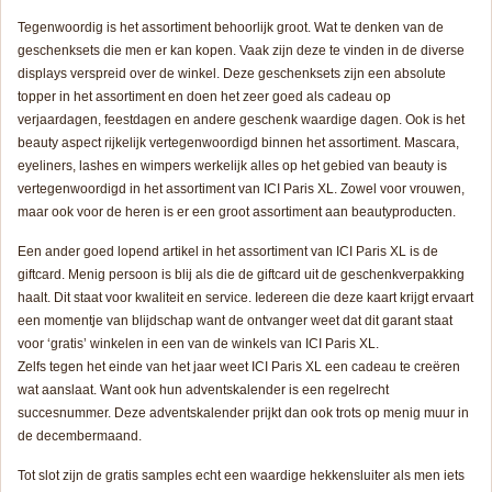
Tegenwoordig is het assortiment behoorlijk groot. Wat te denken van de
geschenksets die men er kan kopen. Vaak zijn deze te vinden in de diverse
displays verspreid over de winkel. Deze geschenksets zijn een absolute
topper in het assortiment en doen het zeer goed als cadeau op
verjaardagen, feestdagen en andere geschenk waardige dagen. Ook is het
beauty aspect rijkelijk vertegenwoordigd binnen het assortiment. Mascara,
eyeliners, lashes en wimpers werkelijk alles op het gebied van beauty is
vertegenwoordigd in het assortiment van ICI Paris XL. Zowel voor vrouwen,
maar ook voor de heren is er een groot assortiment aan beautyproducten.
Een ander goed lopend artikel in het assortiment van ICI Paris XL is de
giftcard. Menig persoon is blij als die de giftcard uit de geschenkverpakking
haalt. Dit staat voor kwaliteit en service. Iedereen die deze kaart krijgt ervaart
een momentje van blijdschap want de ontvanger weet dat dit garant staat
voor ‘gratis’ winkelen in een van de winkels van ICI Paris XL.
Zelfs tegen het einde van het jaar weet ICI Paris XL een cadeau te creëren
wat aanslaat. Want ook hun adventskalender is een regelrecht
succesnummer. Deze adventskalender prijkt dan ook trots op menig muur in
de decembermaand.
Tot slot zijn de gratis samples echt een waardige hekkensluiter als men iets