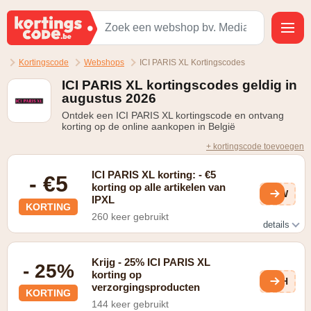
Kortingscode
Webshops
ICI PARIS XL Kortingscodes
ICI PARIS XL kortingscodes geldig in
augustus 2026
Ontdek een ICI PARIS XL kortingscode en ontvang
korting op de online aankopen in België
+ kortingscode toevoegen
ICI PARIS XL korting: - €5
- €5
korting op alle artikelen van
v2W
IPXL
KORTING
260 keer gebruikt
details
Geldig na inschrijving als beauty member
Krijg - 25% ICI PARIS XL
- 25%
korting op
QfH
verzorgingsproducten
KORTING
144 keer gebruikt