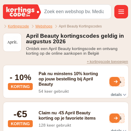
Kortingscode
Webshops
April Beauty Kortingscodes
April Beauty kortingscodes geldig in
augustus 2026
Ontdek een April Beauty kortingscode en ontvang
korting op de online aankopen in België
+ kortingscode toevoegen
Pak nu minstens 10% korting
- 10%
op jouw bestelling bij April
Pds
Beauty
KORTING
54 keer gebruikt
details
Check de promoties op de afzonderlijke promo pagina
-€5
Claim nu -€5 April Beauty
korting op je favoriete items
k5S
KORTING
128 keer gebruikt
details