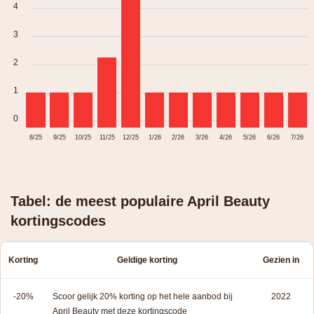
4
3
2
1
0
8/25
9/25
10/25
11/25
12/25
1/26
2/26
3/26
4/26
5/26
6/26
7/26
Tabel: de meest populaire April Beauty
kortingscodes
Korting
Geldige korting
Gezien in
-20%
Scoor gelijk 20% korting op het hele aanbod bij
2022
April Beauty met deze kortingscode