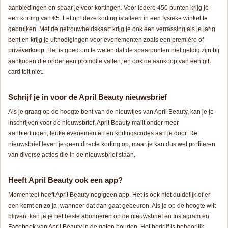
aanbiedingen en spaar je voor kortingen. Voor iedere 450 punten krijg je
een korting van €5. Let op: deze korting is alleen in een fysieke winkel te
gebruiken. Met de getrouwheidskaart krijg je ook een verrassing als je jarig
bent en krijg je uitnodigingen voor evenementen zoals een première of
privéverkoop. Het is goed om te weten dat de spaarpunten niet geldig zijn bij
aankopen die onder een promotie vallen, en ook de aankoop van een gift
card telt niet.
Schrijf je in voor de April Beauty nieuwsbrief
Als je graag op de hoogte bent van de nieuwtjes van April Beauty, kan je je
inschrijven voor de nieuwsbrief. April Beauty mailt onder meer
aanbiedingen, leuke evenementen en kortingscodes aan je door. De
nieuwsbrief levert je geen directe korting op, maar je kan dus wel profiteren
van diverse acties die in de nieuwsbrief staan.
Heeft April Beauty ook een app?
Momenteel heeft April Beauty nog geen app. Het is ook niet duidelijk of er
een komt en zo ja, wanneer dat dan gaat gebeuren. Als je op de hoogte wilt
blijven, kan je je het beste abonneren op de nieuwsbrief en Instagram en
Facebook van April Beauty in de gaten houden. Het bedrijf is behoorlijk