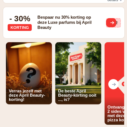
Schrijf je in voor de nieuwsbrief en ontvang €5 korting op
je bestelling
- 30%
Bespaar nu 30% korting op
deze Luxe parfums bij April
cS2
Beauty
KORTING
Verras jezelf met
De beste April
deze April Beauty-
Beauty-korting ooit
korting!
..., is?
Ontvang 2
2 sides v
met deze
pizza kor