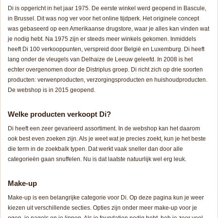
Di is opgericht in het jaar 1975. De eerste winkel werd geopend in Bascule,
in Brussel. Dit was nog ver voor het online tijdperk. Het originele concept
was gebaseerd op een Amerikaanse drugstore, waar je alles kan vinden wat
je nodig hebt. Na 1975 zijn er steeds meer winkels gekomen. Inmiddels
heeft Di 100 verkooppunten, verspreid door België en Luxemburg. Di heeft
lang onder de vleugels van Delhaize de Leeuw geleefd. In 2008 is het
echter overgenomen door de Distriplus groep. Di richt zich op drie soorten
producten: verwenproducten, verzorgingsproducten en huishoudproducten.
De webshop is in 2015 geopend.
Welke producten verkoopt Di?
Di heeft een zeer gevarieerd assortiment. In de webshop kan het daarom
ook best even zoeken zijn. Als je weet wat je precies zoekt, kun je het beste
die term in de zoekbalk typen. Dat werkt vaak sneller dan door alle
categorieën gaan snuffelen. Nu is dat laatste natuurlijk wel erg leuk.
Make-up
Make-up is een belangrijke categorie voor Di. Op deze pagina kun je weer
kiezen uit verschillende secties. Opties zijn onder meer make-up voor je