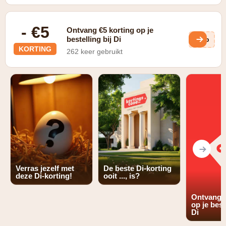
- €5
Ontvang €5 korting op je
bestelling bij Di
4Mb
KORTING
262 keer gebruikt
Verras jezelf met
De beste Di-korting
deze Di-korting!
ooit ..., is?
Ontvang €
op je best
Di