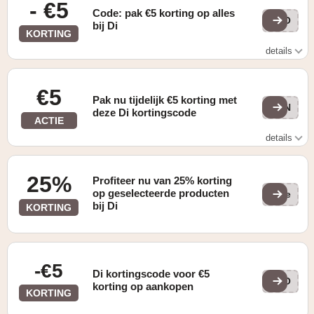
- €5
Code: pak €5 korting op alles
GLO
bij Di
KORTING
details
Geldig vanaf €40
€5
Pak nu tijdelijk €5 korting met
SUN
deze Di kortingscode
ACTIE
details
Voucher -5€ bij aankoop van min 40€ met de code
SUNNYDIGI2024
25%
Profiteer nu van 25% korting
op geselecteerde producten
(ge
bij Di
KORTING
-€5
Di kortingscode voor €5
GLO
korting op aankopen
KORTING