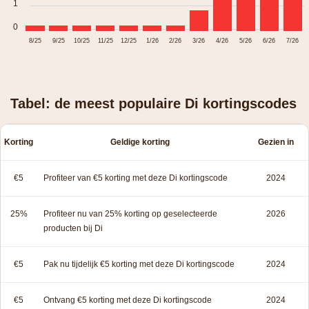
1
0
8/25
9/25
10/25
11/25
12/25
1/26
2/26
3/26
4/26
5/26
6/26
7/26
Tabel: de meest populaire Di kortingscodes
Korting
Geldige korting
Gezien in
€5
Profiteer van €5 korting met deze Di kortingscode
2024
25%
Profiteer nu van 25% korting op geselecteerde
2026
producten bij Di
€5
Pak nu tijdelijk €5 korting met deze Di kortingscode
2024
€5
Ontvang €5 korting met deze Di kortingscode
2024