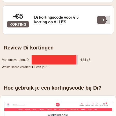
-€5
Di kortingscode voor € 5
SUN
korting op ALLES
KORTING
Review Di kortingen
Van ons verdient Di
4.81 / 5
,
Welke score verdient Di van jou?
Hoe gebruik je een kortingscode bij Di?