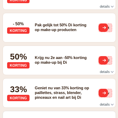
details
2e à -50 % sur la marque Batiste : les shampooings secs
n°1 !
- 50%
Pak gelijk tot 50% Di korting
Krt
op make-up producten
KORTING
50%
Krijg nu 2e aan -50% korting
uFU
op make-up bij Di
KORTING
details
2e à -50% sur le maquillage L'Oréal Paris, Maybelline, Nyx
et Essie : le moment parfait pour Halloween !
33%
Geniet nu van 33% korting op
paillettes, strass, blender,
xNv
pinceaux en nail art bij Di
KORTING
details
2 + 1 offert sur les paillettes, strass, blender, pinceaux et
nail art Di : pour sublimer votre maquillage !