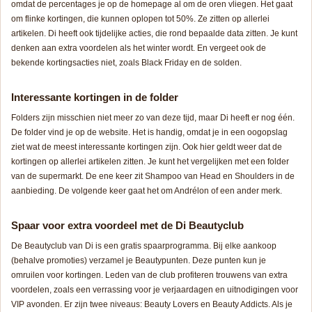
omdat de percentages je op de homepage al om de oren vliegen. Het gaat
om flinke kortingen, die kunnen oplopen tot 50%. Ze zitten op allerlei
artikelen. Di heeft ook tijdelijke acties, die rond bepaalde data zitten. Je kunt
denken aan extra voordelen als het winter wordt. En vergeet ook de
bekende kortingsacties niet, zoals Black Friday en de solden.
Interessante kortingen in de folder
Folders zijn misschien niet meer zo van deze tijd, maar Di heeft er nog één.
De folder vind je op de website. Het is handig, omdat je in een oogopslag
ziet wat de meest interessante kortingen zijn. Ook hier geldt weer dat de
kortingen op allerlei artikelen zitten. Je kunt het vergelijken met een folder
van de supermarkt. De ene keer zit Shampoo van Head en Shoulders in de
aanbieding. De volgende keer gaat het om Andrélon of een ander merk.
Spaar voor extra voordeel met de Di Beautyclub
De Beautyclub van Di is een gratis spaarprogramma. Bij elke aankoop
(behalve promoties) verzamel je Beautypunten. Deze punten kun je
omruilen voor kortingen. Leden van de club profiteren trouwens van extra
voordelen, zoals een verrassing voor je verjaardagen en uitnodigingen voor
VIP avonden. Er zijn twee niveaus: Beauty Lovers en Beauty Addicts. Als je