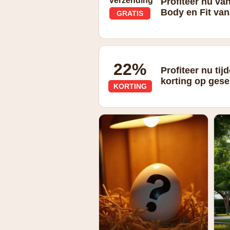
verzending
Profiteer nu van
Body en Fit van
GRATIS
Gratis verzending vanaf €49
22%
Profiteer nu tij
korting op ges
KORTING