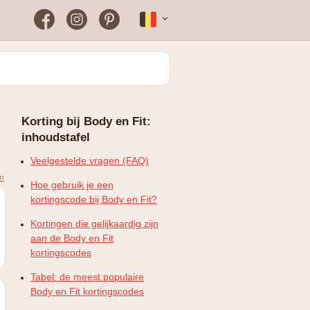
Facebook
Instagram
Pinterest
Français
Bloomon
Wanneer vind je het vaakst
een werkende
kortingscode?
Just Russel
Korting bij Body en Fit:
Plopsaland Theater Hotel
inhoudstafel
FAQ – Veelgestelde vragen
WONDR
Veelgestelde vragen (FAQ)
en
Hoe gebruik je een
kortingscode bij Body en Fit?
Kortingen die gelijkaardig zijn
aan de Body en Fit
kortingscodes
Tabel: de meest populaire
Body en Fit kortingscodes