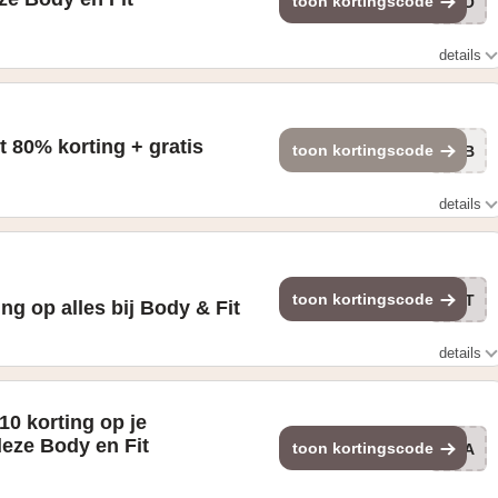
toon kortingscode
CHO
details
 €60 Gevonden op de "HOME" pagina
t 80% korting + gratis
toon kortingscode
4YB
details
toon kortingscode
RLT
ng op alles bij Body & Fit
details
other codes. Not on 3pb, bundles & outlets, Whey perfection,
e-workout are excluded.
0 korting op je
deze Body en Fit
toon kortingscode
VIA