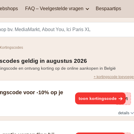
webshops
FAQ – Veelgestelde vragen
Bespaartips
AliExpress
Aqualibi
Waar kan je kortingscodes
Waarom werkt mijn
vinden?
kortingscode niet?
Hey! telecom
ICI PARIS XL
 Kortingscodes
Black Friday in België: een
Miinto
Pizza hut
dag van spectaculaire
gscodes geldig in augustus 2026
Hoe bereken je korting?
kortingen en aanbiedingen
tingscode en ontvang korting op de online aankopen in België
Smeg
Vanden Borre
+ kortingscode toevoeg
Zooplus
ingscode voor -10% op je
toon kortingscode
VI
details
sbrief en ontvang €10,- korting op je volgende bestelling. Deze
met andere promoties.