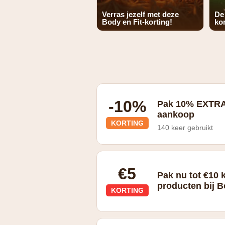
Verras jezelf met deze
De
Body en Fit-korting!
kor
-10%
Pak 10% EXTRA 
aankoop
KORTING
140 keer gebruikt
Geldig dankzij de Combi-Deals. Com
€5
Pak nu tot €10 
producten bij B
KORTING
Actie alleen geldig op geselecteerde p