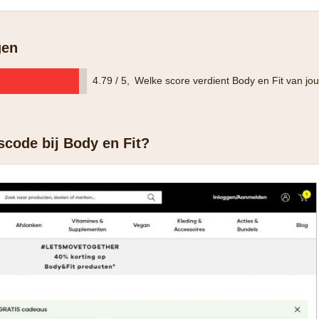
gen
4.79 / 5
,
Welke score verdient Body en Fit van jo
scode bij Body en Fit?