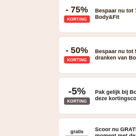
producten, combi-deals, bundels en d
- 75%
Bespaar nu tot 
Body&Fit
KORTING
- 50%
Bespaar nu tot
dranken van Bo
KORTING
-5%
Pak gelijk bij 
deze kortingsc
KORTING
Gevonden op de "HOME" pagina
Scoor nu GRATI
gratis
moment met dez