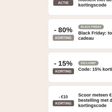
ACTIE
kortingscode
Enkel geldig bij bestellingen vanaf
BLACK FRIDAY
- 80%
Black Friday: to
KORTING
cadeau
Black Friday
- 15%
EXCLUSIEF
Code: 15% korti
KORTING
Geldig vanaf €85. Not stackable with 
Creatine Mono, Smart Bar, Ripped pr
Scoor meteen €1
- €10
bestelling met 
KORTING
kortingscode