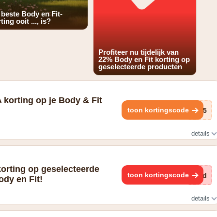
 beste Body en Fit-
ting ooit ..., is?
Profiteer nu tijdelijk van
22% Body en Fit korting op
geselecteerde producten
korting op je Body & Fit
toon kortingscode
525
details
bineer en bespaar zo 10% EXTRA op het goedkoopste product
korting op geselecteerde
toon kortingscode
Ivd
ody en Fit!
details
roducten en niet geldig i.c.m. andere lopende acties, outlet