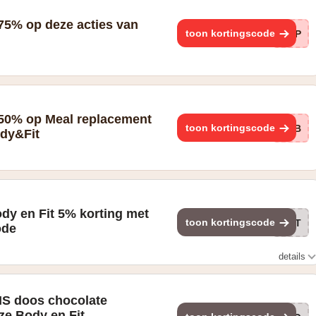
e categorie kleding & accessoires.
75% op deze acties van
toon kortingscode
ShP
 50% op Meal replacement
toon kortingscode
HiB
dy&Fit
Body en Fit 5% korting met
toon kortingscode
EXT
ode
details
S doos chocolate
e Body en Fit