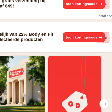
 gratis verzending bij
toon kortingscode
(ge
af €49!
details
delijk van 22% Body en Fit
toon kortingscode
(ge
electeerde producten