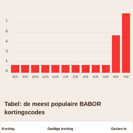
7
6
4
3
1
0
8/25
9/25
10/25
11/25
12/25
1/26
2/26
3/26
4/26
5/26
6/26
7/26
Tabel: de meest populaire BABOR
kortingscodes
Korting
Geldige korting
Gezien in