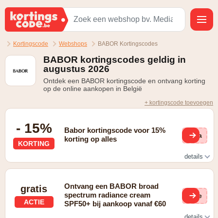
Kortingscode
Webshops
BABOR Kortingscodes
BABOR kortingscodes geldig in
augustus 2026
Ontdek een BABOR kortingscode en ontvang korting
op de online aankopen in België
+ kortingscode toevoegen
- 15%
Babor kortingscode voor 15%
via
korting op alles
KORTING
details
Geldig na inschrijving voor de nieuwsbrief
Ontvang een BABOR broad
gratis
spectrum radiance cream
(ge
ACTIE
SPF50+ bij aankoop vanaf €60
details