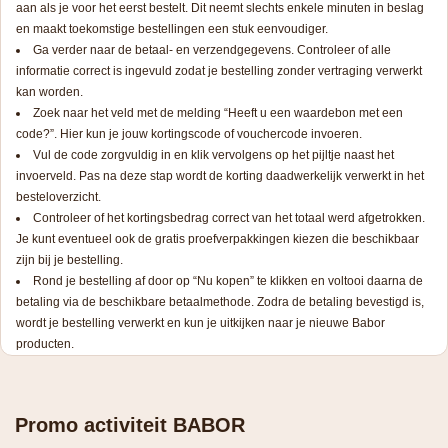
aan als je voor het eerst bestelt. Dit neemt slechts enkele minuten in beslag
en maakt toekomstige bestellingen een stuk eenvoudiger.
Ga verder naar de betaal- en verzendgegevens. Controleer of alle
informatie correct is ingevuld zodat je bestelling zonder vertraging verwerkt
kan worden.
Zoek naar het veld met de melding “Heeft u een waardebon met een
code?”. Hier kun je jouw kortingscode of vouchercode invoeren.
Vul de code zorgvuldig in en klik vervolgens op het pijltje naast het
invoerveld. Pas na deze stap wordt de korting daadwerkelijk verwerkt in het
besteloverzicht.
Controleer of het kortingsbedrag correct van het totaal werd afgetrokken.
Je kunt eventueel ook de gratis proefverpakkingen kiezen die beschikbaar
zijn bij je bestelling.
Rond je bestelling af door op “Nu kopen” te klikken en voltooi daarna de
betaling via de beschikbare betaalmethode. Zodra de betaling bevestigd is,
wordt je bestelling verwerkt en kun je uitkijken naar je nieuwe Babor
producten.
Promo activiteit BABOR