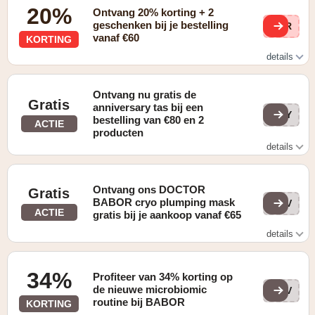
20%
Ontvang 20% korting + 2
geschenken bij je bestelling
FIR
vanaf €60
KORTING
details
Ontvang vanaf vandaag bij aankoop van minimaal €60
van 20% korting* + Broad Spectrum SPF 50 Radiance
Ontvang nu gratis de
Cream + The Cure Cream in reisformaat als geschenk.
Gratis
anniversary tas bij een
70Y
bestelling van €80 en 2
ACTIE
producten
details
Ontvang nu gratis onze Anniversary tas bij een bestelling
van €80 en 2 producten
Ontvang ons DOCTOR
Gratis
BABOR cryo plumping mask
drV
ACTIE
gratis bij je aankoop vanaf €65
details
Ontvang ons DOCTOR BABOR Cryo Plumping Mask
gratis bij je aankoop vanaf €65
34%
Profiteer van 34% korting op
de nieuwe microbiomic
dgV
routine bij BABOR
KORTING