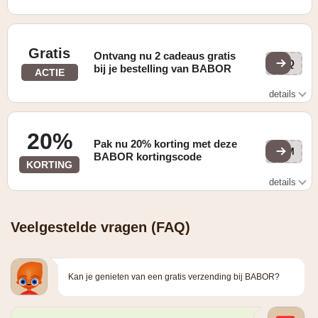
Gratis
Ontvang nu 2 cadeaus gratis
IZQ
bij je bestelling van BABOR
ACTIE
details
Body: 2 cadeaus ter gelegenheid van ons jubileum!
Ontvang gratis onze gelimiteerde Anniversary Bag en
20%
onze Broad Spectrum Radiance Cream SPF 50+ bij je
Pak nu 20% korting met deze
bestelling.*
GAM
BABOR kortingscode
KORTING
details
Laatste kans: 20% met GAMEON20. Solar Pouch gratis
vanaf €120 bestelwaarde
Veelgestelde vragen (FAQ)
Kan je genieten van een gratis verzending bij BABOR?