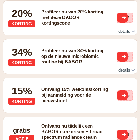
20%
Profiteer nu van 20% korting
met deze BABOR
SUM
kortingscode
KORTING
details
Koop dit weekend je BABOR Beauty Essentials met 20%
korting en ontvang bij een aankoop van €60 de Broad
34%
Profiteer nu van 34% korting
Spectrum Radiance Cream (15 ml) als cadeau! Voer de
code SUMMER2026 in je winkelmandje in en geniet van je
op de nieuwe microbiomic
(ge
gratis zonnebrandcrème SPF50+. *-20% korting met code:
routine bij BABOR
KORTING
SUMMER2026 op alle producten. Uitgezonderd zijn
producten waarop al korting is gegeven en actieartikelen. Bij
details
een bestelwaarde van €60 of meer wordt automatisch een
cadeautje toegevoegd. Alleen zolang de voorraad strekt.
De speciale voorwaarden voor deze promotie zijn een
nieuwe microbiële routine met 34% korting.
15%
Ontvang 15% welkomstkorting
bij aanmelding voor de
(ge
nieuwsbrief
KORTING
Ontvang nu tijdelijk een
gratis
BABOR cure cream + broad
FIR
spectrum radiance cream
ACTIE