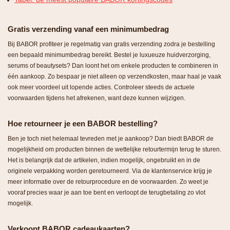
Gratis verzending vanaf een minimumbedrag
Bij BABOR profiteer je regelmatig van gratis verzending zodra je bestelling
een bepaald minimumbedrag bereikt. Bestel je luxueuze huidverzorging,
serums of beautysets? Dan loont het om enkele producten te combineren in
één aankoop. Zo bespaar je niet alleen op verzendkosten, maar haal je vaak
ook meer voordeel uit lopende acties. Controleer steeds de actuele
voorwaarden tijdens het afrekenen, want deze kunnen wijzigen.
Hoe retourneer je een BABOR bestelling?
Ben je toch niet helemaal tevreden met je aankoop? Dan biedt BABOR de
mogelijkheid om producten binnen de wettelijke retourtermijn terug te sturen.
Het is belangrijk dat de artikelen, indien mogelijk, ongebruikt en in de
originele verpakking worden geretourneerd. Via de klantenservice krijg je
meer informatie over de retourprocedure en de voorwaarden. Zo weet je
vooraf precies waar je aan toe bent en verloopt de terugbetaling zo vlot
mogelijk.
Verkoopt BABOR cadeaukaarten?