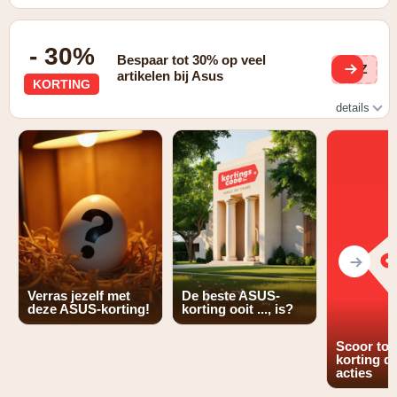
- 30%
Bespaar tot 30% op veel
dsZ
artikelen bij Asus
KORTING
details
Bekijk alle lopende aanbiedingen
Verras jezelf met
De beste ASUS-
deze ASUS-korting!
korting ooit ..., is?
Scoor tot
korting d
acties