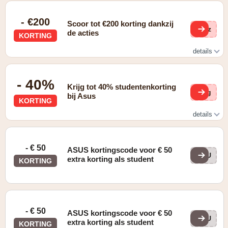
- €200
Scoor tot €200 korting dankzij
usz
de acties
KORTING
details
Bekijk alle acties op de website van Asus
- 40%
Krijg tot 40% studentenkorting
0ig
bij Asus
KORTING
details
Studentenkorting
- € 50
ASUS kortingscode voor € 50
ASU
extra korting als student
KORTING
- € 50
ASUS kortingscode voor € 50
ASU
extra korting als student
KORTING