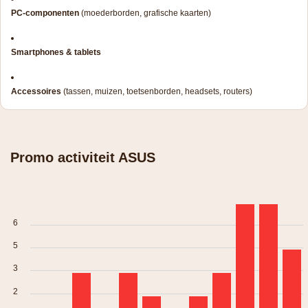
PC-componenten
(moederborden, grafische kaarten)
Smartphones & tablets
Accessoires
(tassen, muizen, toetsenborden, headsets, routers)
Promo activiteit ASUS
6
5
3
2