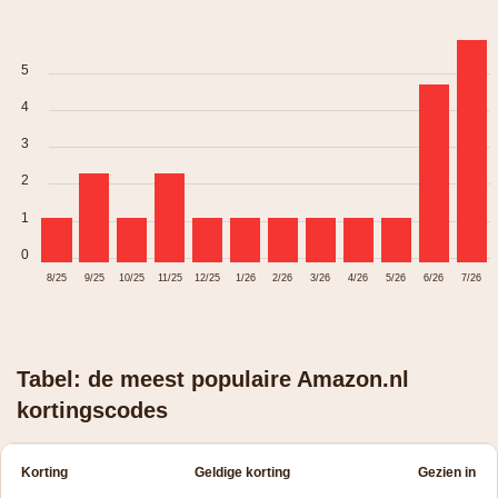
5
4
3
2
1
0
8/25
9/25
10/25
11/25
12/25
1/26
2/26
3/26
4/26
5/26
6/26
7/26
Tabel: de meest populaire Amazon.nl
kortingscodes
Korting
Geldige korting
Gezien in