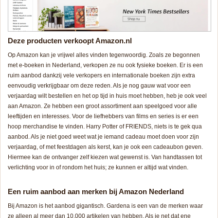
Deze producten verkoopt Amazon.nl
Op Amazon kan je vrijwel alles vinden tegenwoordig. Zoals ze begonnen
met e-boeken in Nederland, verkopen ze nu ook fysieke boeken. Er is een
ruim aanbod dankzij vele verkopers en internationale boeken zijn extra
eenvoudig verkrijgbaar om deze reden. Als je nog gauw wat voor een
verjaardag wilt bestellen en het op tijd in huis moet hebben, heb je ook veel
aan Amazon. Ze hebben een groot assortiment aan speelgoed voor alle
leeftijden en interesses. Voor de liefhebbers van films en series is er een
hoop merchandise te vinden. Harry Potter of FRIENDS, niets is te gek qua
aanbod. Als je niet goed weet wat je iemand cadeau moet doen voor zijn
verjaardag, of met feestdagen als kerst, kan je ook een cadeaubon geven.
Hiermee kan de ontvanger zelf kiezen wat gewenst is. Van handtassen tot
verlichting voor in of rondom het huis; ze kunnen er altijd wat vinden.
Een ruim aanbod aan merken bij Amazon Nederland
Bij Amazon is het aanbod gigantisch. Gardena is een van de merken waar
ze alleen al meer dan 10.000 artikelen van hebben. Als je net dat ene