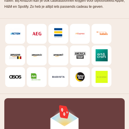
halen. Bij Amazon kan je ook cadeaubonnen krijgen voor bijvoorbeeld Apple,
H&M en Spotify. Zo heb je altijd iets passends cadeau te geven.