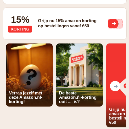
15%
Grijp nu 15% amazon korting
(ge
op bestellingen vanaf €50
KORTING
Verras jezelf met
De beste
deze Amazon.nl-
Amazon.nl-korting
korting!
ooit ..., is?
Grijp nu 
amazon k
bestellin
€50