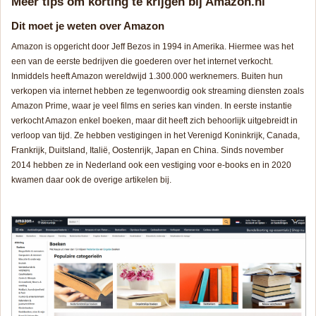
Meer tips om korting te krijgen bij Amazon.nl
Dit moet je weten over Amazon
Amazon is opgericht door Jeff Bezos in 1994 in Amerika. Hiermee was het
een van de eerste bedrijven die goederen over het internet verkocht.
Inmiddels heeft Amazon wereldwijd 1.300.000 werknemers. Buiten hun
verkopen via internet hebben ze tegenwoordig ook streaming diensten zoals
Amazon Prime, waar je veel films en series kan vinden. In eerste instantie
verkocht Amazon enkel boeken, maar dit heeft zich behoorlijk uitgebreidt in
verloop van tijd. Ze hebben vestigingen in het Verenigd Koninkrijk, Canada,
Frankrijk, Duitsland, Italië, Oostenrijk, Japan en China. Sinds november
2014 hebben ze in Nederland ook een vestiging voor e-books en in 2020
kwamen daar ook de overige artikelen bij.