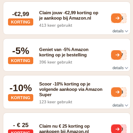
Claim jouw -€2,99 korting op
-€2,99
je aankoop bij Amazon.nl
Af5
KORTING
413 keer gebruikt
details
Word lid van Amazon Prime en geniet voortaan van gratis
Express bezorgingen ter waarde van €2,99
-5%
Geniet van -5% Amazon
korting op je bestelling
757
KORTING
396 keer gebruikt
details
Amazon Super Actie geldig van 11 mei 2022 t/m 11 mei
2023 onder voorbehoud van uitputting van het
Scoor -10% korting op je
-10%
advertentiebudget. Bij aankoop van ten minste 5 stuks van
volgende aankoop via Amazon
de producten die onder de actie vallen in één bestelling,
RY3
wordt een onmiddellijke korting van 5% op de 5 artikelen
Super
KORTING
toegekend. De units kunnen bij hetzelfde product horen of
123 keer gebruikt
bij verschillende producten.
details
Actie geldig van 11 mei 2022 t/m 11 mei 2023 onder
voorbehoud van uitputting van het advertentiebudget. Bij
aankoop van ten minste 10 stuks van de producten die
- € 25
Claim nu € 25 korting op
onder de actie vallen in één bestelling, wordt een
xdJ
aankopen bij Amazon.nl
onmiddellijke korting van 10% op de 10 artikelen toegekend
KORTING