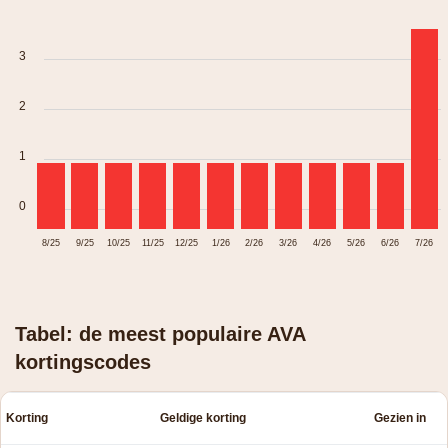
3
2
1
0
8/25
9/25
10/25
11/25
12/25
1/26
2/26
3/26
4/26
5/26
6/26
7/26
Tabel: de meest populaire AVA
kortingscodes
Korting
Geldige korting
Gezien in