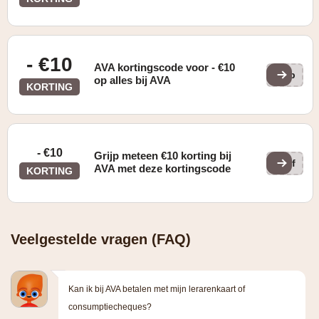
- €10
AVA kortingscode voor - €10
bab
op alles bij AVA
KORTING
- €10
Grijp meteen €10 korting bij
off
AVA met deze kortingscode
KORTING
Veelgestelde vragen (FAQ)
Kan ik bij AVA betalen met mijn lerarenkaart of
consumptiecheques?