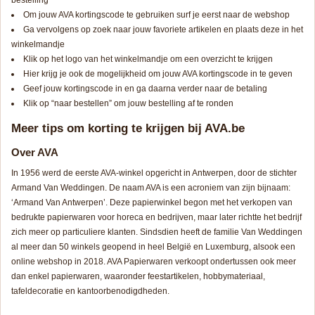
bestelling
Om jouw AVA kortingscode te gebruiken surf je eerst naar de webshop
Ga vervolgens op zoek naar jouw favoriete artikelen en plaats deze in het
winkelmandje
Klik op het logo van het winkelmandje om een overzicht te krijgen
Hier krijg je ook de mogelijkheid om jouw AVA kortingscode in te geven
Geef jouw kortingscode in en ga daarna verder naar de betaling
Klik op “naar bestellen” om jouw bestelling af te ronden
Meer tips om korting te krijgen bij AVA.be
Over AVA
In 1956 werd de eerste AVA-winkel opgericht in Antwerpen, door de stichter
Armand Van Weddingen. De naam AVA is een acroniem van zijn bijnaam:
‘Armand Van Antwerpen’. Deze papierwinkel begon met het verkopen van
bedrukte papierwaren voor horeca en bedrijven, maar later richtte het bedrijf
zich meer op particuliere klanten. Sindsdien heeft de familie Van Weddingen
al meer dan 50 winkels geopend in heel België en Luxemburg, alsook een
online webshop in 2018. AVA Papierwaren verkoopt ondertussen ook meer
dan enkel papierwaren, waaronder feestartikelen, hobbymateriaal,
tafeldecoratie en kantoorbenodigdheden.