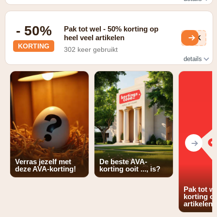
Gratis verzending vanaf €30
- 50%
Pak tot wel - 50% korting op
heel veel artikelen
UHK
KORTING
302 keer gebruikt
details
Check de aanbiedingen van AVA
Verras jezelf met
De beste AVA-
deze AVA-korting!
korting ooit ..., is?
Pak tot w
korting op
artikelen