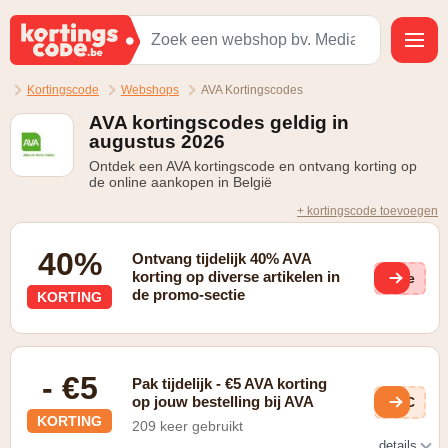
Kortingscode
Webshops
AVA Kortingscodes
AVA kortingscodes geldig in
augustus 2026
Ontdek een AVA kortingscode en ontvang korting op
de online aankopen in België
+ kortingscode toevoegen
40%
Ontvang tijdelijk 40% AVA
korting op diverse artikelen in
(ge
de promo-sectie
KORTING
- €5
Pak tijdelijk - €5 AVA korting
op jouw bestelling bij AVA
toC
KORTING
209 keer gebruikt
details