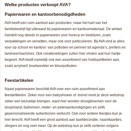
Welke producten verkoopt AVA?
Papierwaren en kantoorbenodigdheden
AVA heeft een ruim aanbod aan producten, maar het hart van het
familiebedrijf ligt uiteraard bij papierwaren en kantoormateriaal. De winkel
handelt nog steeds in papierwaren voor horeca en bedrijven, zoals
verpakkingen en servetten, maar ook voor particulieren. Bij AVA vind je alles
voor op school en kantoor: van potloden en pennen tot agenda’s, printers en
lamineermachines. Ook creatievelingen zullen hier vinden wat hun hartje
begeert. AVA biedt namelijk ook een assortiment van hobbyartikelen aan,
zoals acrylverf, boetseerklei en kleurpotloden.
Feestartikelen
Naast papierwaren beschikt AVA over een ruim assortiment aan
feestartikelen. Zeker voor een babyshower of -borrel moet je deze webshop
zeker een bezoekje brengen, want hier worden droogbloemen voor de
doopmand, ballonnen, meter- en peteraankondigingen en zelfs
gepersonaliseerde suikerbonen verkocht. Ook voor andere feestjes kun je
hier terecht. AVA heeft een groot aanbod aan taartdecoratie, naamkaartjes,
slingers en nog veel meer. Op de webshop kun je zelfs sorteren volgens