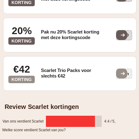
KORTING
20%
Pak nu 20% Scarlet korting
5KO
met deze kortingscode
KORTING
€42
Scarlet Trio Packs voor
v7m
slechts €42
KORTING
Review Scarlet kortingen
Van ons verdient Scarlet
4.4 / 5
,
Welke score verdient Scarlet van jou?