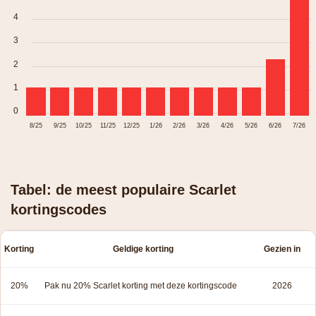
4
3
2
1
0
8/25
9/25
10/25
11/25
12/25
1/26
2/26
3/26
4/26
5/26
6/26
7/26
Tabel: de meest populaire Scarlet
kortingscodes
Korting
Geldige korting
Gezien in
20%
Pak nu 20% Scarlet korting met deze kortingscode
2026