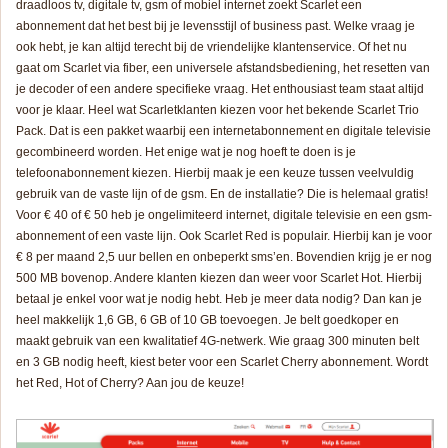
draadloos tv, digitale tv, gsm of mobiel internet zoekt Scarlet een
abonnement dat het best bij je levensstijl of business past. Welke vraag je
ook hebt, je kan altijd terecht bij de vriendelijke klantenservice. Of het nu
gaat om Scarlet via fiber, een universele afstandsbediening, het resetten van
je decoder of een andere specifieke vraag. Het enthousiast team staat altijd
voor je klaar. Heel wat Scarletklanten kiezen voor het bekende Scarlet Trio
Pack. Dat is een pakket waarbij een internetabonnement en digitale televisie
gecombineerd worden. Het enige wat je nog hoeft te doen is je
telefoonabonnement kiezen. Hierbij maak je een keuze tussen veelvuldig
gebruik van de vaste lijn of de gsm. En de installatie? Die is helemaal gratis!
Voor € 40 of € 50 heb je ongelimiteerd internet, digitale televisie en een gsm-
abonnement of een vaste lijn. Ook Scarlet Red is populair. Hierbij kan je voor
€ 8 per maand 2,5 uur bellen en onbeperkt sms’en. Bovendien krijg je er nog
500 MB bovenop. Andere klanten kiezen dan weer voor Scarlet Hot. Hierbij
betaal je enkel voor wat je nodig hebt. Heb je meer data nodig? Dan kan je
heel makkelijk 1,6 GB, 6 GB of 10 GB toevoegen. Je belt goedkoper en
maakt gebruik van een kwalitatief 4G-netwerk. Wie graag 300 minuten belt
en 3 GB nodig heeft, kiest beter voor een Scarlet Cherry abonnement. Wordt
het Red, Hot of Cherry? Aan jou de keuze!