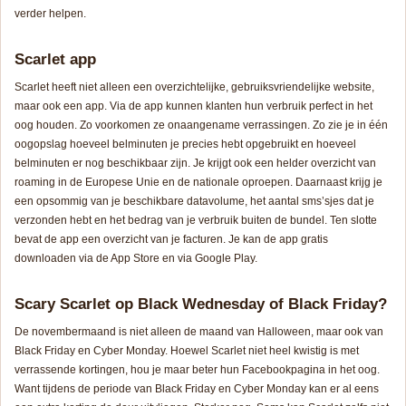
verder helpen.
Scarlet app
Scarlet heeft niet alleen een overzichtelijke, gebruiksvriendelijke website,
maar ook een app. Via de app kunnen klanten hun verbruik perfect in het
oog houden. Zo voorkomen ze onaangename verrassingen. Zo zie je in één
oogopslag hoeveel belminuten je precies hebt opgebruikt en hoeveel
belminuten er nog beschikbaar zijn. Je krijgt ook een helder overzicht van
roaming in de Europese Unie en de nationale oproepen. Daarnaast krijg je
een opsommig van je beschikbare datavolume, het aantal sms’sjes dat je
verzonden hebt en het bedrag van je verbruik buiten de bundel. Ten slotte
bevat de app een overzicht van je facturen. Je kan de app gratis
downloaden via de App Store en via Google Play.
Scary Scarlet op Black Wednesday of Black Friday?
De novembermaand is niet alleen de maand van Halloween, maar ook van
Black Friday en Cyber Monday. Hoewel Scarlet niet heel kwistig is met
verrassende kortingen, hou je maar beter hun Facebookpagina in het oog.
Want tijdens de periode van Black Friday en Cyber Monday kan er al eens