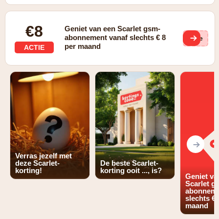
€8
Geniet van een Scarlet gsm-
abonnement vanaf slechts € 8
(ge
per maand
ACTIE
Verras jezelf met
deze Scarlet-
De beste Scarlet-
korting!
korting ooit ..., is?
Geniet va
Scarlet g
abonneme
slechts € 
maand