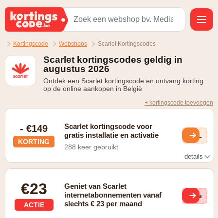
Kortingscode
Webshops
Scarlet Kortingscodes
Scarlet kortingscodes geldig in
augustus 2026
Ontdek een Scarlet kortingscode en ontvang korting
op de online aankopen in België
+ kortingscode toevoegen
Scarlet kortingscode voor
- €149
gratis installatie en activatie
AGL
KORTING
288 keer gebruikt
details
check de website voor voorwaarden
€23
Geniet van Scarlet
internetabonnementen vanaf
(ge
slechts € 23 per maand
ACTIE