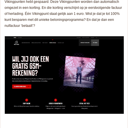
Vikingpunten hebt gespaard. Deze Vikingpunten worden dan automatisch
omgezet in een korting. En die korting verschijnt op je eerstvolgende factuur
of herlading. Één Vikingpunt staat gelijk aan 1 euro. Wist je dat je tot 100%
kunt besparen met dit unieke beloningsprogramma? En dat je dan een
nulfactuur ‘betaalt’?