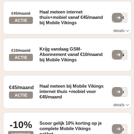
Haal meteen internet
€45/maand
thuis+mobiel vanaf €45/maand
peX
ACTIE
bij Mobile Vikings
details
Gevonden op de "HOME" pagina
Krijg vandaag GSM-
€10/maand
Abonnement vanaf €10/maand
IbN
ACTIE
bij Mobile Vikings
Haal meteen bij Mobile Vikings
€45/maand
internet thuis +mobiel voor
Fbr
ACTIE
€45/maand
details
Gevonden op de "HOME" pagina
-10%
Scoor gelijk 10% korting op je
complete Mobile Vikings
apu
pakket