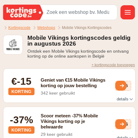
Kortingscode
Webshops
Mobile Vikings Kortingscodes
Mobile Vikings kortingscodes geldig
in augustus 2026
Ontdek een Mobile Vikings kortingscode en ontvang
korting op de online aankopen in België
+ kortingscode toevoegen
€-15
Geniet van €15 Mobile Vikings
korting op jouw bestelling
cs5
KORTING
342 keer gebruikt
details
Hiervoor moet je lid worden van Mobile Vikings en nog
één andere vriend overtuigen om zich ook in te schrijven.
Scoor meteen -37% Mobile
-37%
Vervolgens krijg jij een beloning van 15 Vikingpunten, ter
Vikings korting op je
waarde van €15
0iS
belwaarde
KORTING
29 keer gebruikt
details