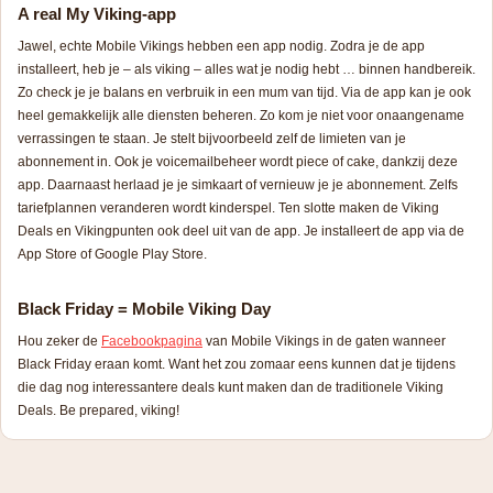
A real My Viking-app
Jawel, echte Mobile Vikings hebben een app nodig. Zodra je de app
installeert, heb je – als viking – alles wat je nodig hebt … binnen handbereik.
Zo check je je balans en verbruik in een mum van tijd. Via de app kan je ook
heel gemakkelijk alle diensten beheren. Zo kom je niet voor onaangename
verrassingen te staan. Je stelt bijvoorbeeld zelf de limieten van je
abonnement in. Ook je voicemailbeheer wordt
piece of cake
, dankzij deze
app. Daarnaast herlaad je je simkaart of vernieuw je je abonnement. Zelfs
tariefplannen veranderen wordt kinderspel. Ten slotte maken de Viking
Deals en Vikingpunten ook deel uit van de app. Je installeert de app via de
App Store of Google Play Store.
Black Friday = Mobile Viking Day
Hou zeker de
Facebookpagina
van Mobile Vikings in de gaten wanneer
Black Friday eraan komt. Want het zou zomaar eens kunnen dat je tijdens
die dag nog interessantere deals kunt maken dan de traditionele Viking
Deals.
Be prepared, viking
!