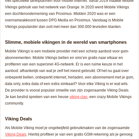
met specifieke tariefplannen voor mobiel internet. Vanaf 2019 maakte Mobile
Vikings gebruik van het netwerk van Orange. In 2020 werd Mobile Vikings
een dochteronderneming van Proximus. Midden 2020 was er een
overnameakkoord tussen DPG Media en Proximus. Vandaag is Mobile
Vikings populairder dan ooit met meer dan 300.000 tevreden klanten.
Slimme, mobiele vikingen in de wereld van smartphones
Mobile Vikings is een mobiele provider met een scherp aanbod voor gsm-
abonnementen. Mobile Vikings bellen en sms’en gratis naar elkaar en
profiteren van een supersnel 4G-netwerk. Er is een ruime keuze in het
aanbod: afhankelijk van wat je zelf het meest gebruikt. Of het nu gaat over
onbeperkt bellen, onbeperkt internet, herladen, een abonnement met je gsm,
data only, extra data of een extra simkaart? Voor elke Viking is er wat wils.
De provider is vooral populair omwille van zijn zogenaamde Viking Deals.
Je kan beslist spreken van een heuse
viking clan
, een crazy Mobile Vikings
community.
Viking Deals
Als Mobile Viking moet je ongetwijfeld gebruikmaken van de zogenaamde
Viking Deals
. Hierbij profiteer je van een gratis GSM-rekening als je genoeg