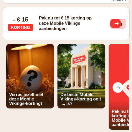
Kies voor een prepaid simkaart van €25 ipv. €10 en betaal
maar €0,25 per minuut ipv. €0,40. Dat is een korting ten
Pak nu tot € 15 korting op
belope van -37%!
- € 15
deze Mobile Vikings
pIq
KORTING
aanbiedingen
Verras jezelf met
De beste Mobile
deze Mobile
Vikings-korting ooit
Vikings-korting!
..., is?
Pak nu tot
korting o
Mobile Vi
aanbiedi