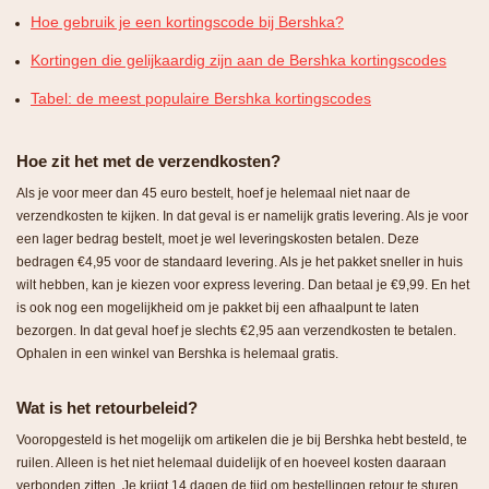
Hoe gebruik je een kortingscode bij Bershka?
Kortingen die gelijkaardig zijn aan de Bershka kortingscodes
Tabel: de meest populaire Bershka kortingscodes
Hoe zit het met de verzendkosten?
Als je voor meer dan 45 euro bestelt, hoef je helemaal niet naar de
verzendkosten te kijken. In dat geval is er namelijk gratis levering. Als je voor
een lager bedrag bestelt, moet je wel leveringskosten betalen. Deze
bedragen €4,95 voor de standaard levering. Als je het pakket sneller in huis
wilt hebben, kan je kiezen voor express levering. Dan betaal je €9,99. En het
is ook nog een mogelijkheid om je pakket bij een afhaalpunt te laten
bezorgen. In dat geval hoef je slechts €2,95 aan verzendkosten te betalen.
Ophalen in een winkel van Bershka is helemaal gratis.
Wat is het retourbeleid?
Vooropgesteld is het mogelijk om artikelen die je bij Bershka hebt besteld, te
ruilen. Alleen is het niet helemaal duidelijk of en hoeveel kosten daaraan
verbonden zitten. Je krijgt 14 dagen de tijd om bestellingen retour te sturen.