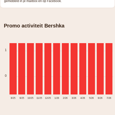
gemiddeld in je mailbox en op Facebook.
Promo activiteit Bershka
1
0
8/25
9/25
10/25
11/25
12/25
1/26
2/26
3/26
4/26
5/26
6/26
7/26