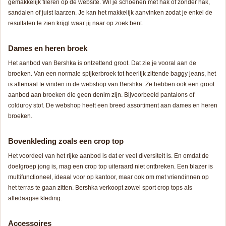
gemakkelijk fileren op de website. Wil je schoenen met hak of zonder hak,
sandalen of juist laarzen. Je kan het makkelijk aanvinken zodat je enkel de
resultaten te zien krijgt waar jij naar op zoek bent.
Dames en heren broek
Het aanbod van Bershka is ontzettend groot. Dat zie je vooral aan de
broeken. Van een normale spijkerbroek tot heerlijk zittende baggy jeans, het
is allemaal te vinden in de webshop van Bershka. Ze hebben ook een groot
aanbod aan broeken die geen denim zijn. Bijvoorbeeld pantalons of
colduroy stof. De webshop heeft een breed assortiment aan dames en heren
broeken.
Bovenkleding zoals een crop top
Het voordeel van het rijke aanbod is dat er veel diversiteit is. En omdat de
doelgroep jong is, mag een crop top uiteraard niet ontbreken. Een blazer is
multifunctioneel, ideaal voor op kantoor, maar ook om met vriendinnen op
het terras te gaan zitten. Bershka verkoopt zowel sport crop tops als
alledaagse kleding.
Accessoires