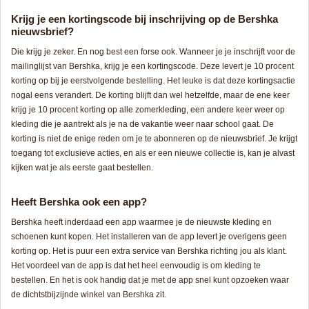
Krijg je een kortingscode bij inschrijving op de Bershka
nieuwsbrief?
Die krijg je zeker. En nog best een forse ook. Wanneer je je inschrijft voor de
mailinglijst van Bershka, krijg je een kortingscode. Deze levert je 10 procent
korting op bij je eerstvolgende bestelling. Het leuke is dat deze kortingsactie
nogal eens verandert. De korting blijft dan wel hetzelfde, maar de ene keer
krijg je 10 procent korting op alle zomerkleding, een andere keer weer op
kleding die je aantrekt als je na de vakantie weer naar school gaat. De
korting is niet de enige reden om je te abonneren op de nieuwsbrief. Je krijgt
toegang tot exclusieve acties, en als er een nieuwe collectie is, kan je alvast
kijken wat je als eerste gaat bestellen.
Heeft Bershka ook een app?
Bershka heeft inderdaad een app waarmee je de nieuwste kleding en
schoenen kunt kopen. Het installeren van de app levert je overigens geen
korting op. Het is puur een extra service van Bershka richting jou als klant.
Het voordeel van de app is dat het heel eenvoudig is om kleding te
bestellen. En het is ook handig dat je met de app snel kunt opzoeken waar
de dichtstbijzijnde winkel van Bershka zit.