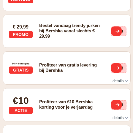
Bestel vandaag trendy jurken
€ 29,99
bij Bershka vanaf slechts €
BuJ
PROMO
29,99
€45 = bezorging
Profiteer van gratis levering
QR
GRATIS
bij Bershka
details
LIVRAISON GRATUITE EN MAGASIN. Gratuite à domicile
à partir de 45 €
€10
Profiteer van €10 Bershka
QR
korting voor je verjaardag
ACTIE
details
10 € POUR TON ANNIVERSAIRE: Célèbre-le avec les
dernières tendances, en toute élégance !