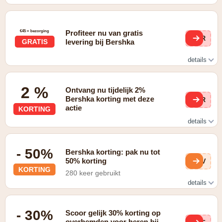
€45 = bezorging
Profiteer nu van gratis
QR
GRATIS
levering bij Bershka
details
LIVRAISON GRATUITE EN MAGASIN. Gratuite à domicile
à partir de 45 €
2 %
Ontvang nu tijdelijk 2%
Bershka korting met deze
QR
actie
KORTING
details
Rejoignez Bershka MMBRS: recevez 3 € et 2 % de
cashback sur vos achats
- 50%
Bershka korting: pak nu tot
50% korting
5QV
KORTING
280 keer gebruikt
details
geldig op artikelen in de sale
- 30%
Scoor gelijk 30% korting op
overhemden voor heren bij