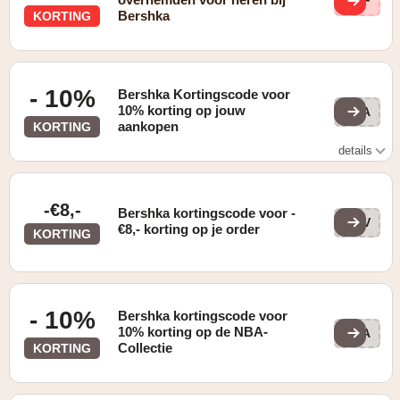
eJF
Bershka
KORTING
- 10%
Bershka Kortingscode voor
10% korting op jouw
VIA
aankopen
KORTING
details
Gevonden op de "Deals" pagina. Zie website voor details
-€8,-
Bershka kortingscode voor -
8EV
€8,- korting op je order
KORTING
- 10%
Bershka kortingscode voor
10% korting op de NBA-
NBA
Collectie
KORTING