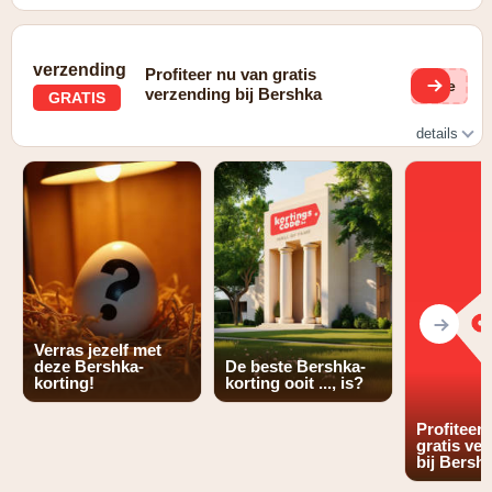
verzending
Profiteer nu van gratis
(ge
verzending bij Bershka
GRATIS
details
gratis verzending bij een bestelling vanaf €45,-
Verras jezelf met
deze Bershka-
De beste Bershka-
korting!
korting ooit ..., is?
Profiteer
gratis ve
bij Bersh