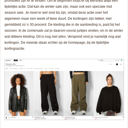
promoties zijn er te vinden. Om te beginnen loopt er bij Bershka altijd een
tijdelijke actie. Dat kan de winter sale zijn, maar ook een speciale mid
season sale. Je moet er wel snel bij zijn, omdat deze actie over het
algemeen maar een week of twee duurt. De kortingen zijn lekker, met
gemiddeld zo´n 30 procent. De kleding die in de aanbieding is, past bij het
seizoen. In de zomersale zal je daarom vooral jurkjes vinden, en in de winter
wat dikkere kleding. Dit is nog niet alles. Verspreid vind je namelijk nog wat
kortingen. De meeste staan echter op de homepage, bij de tijdelijke
kortingsactie.