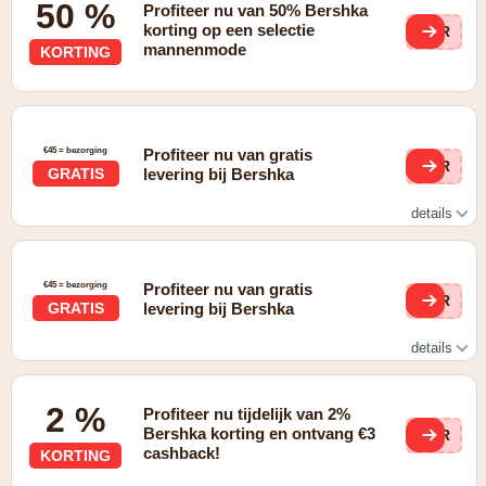
50 %
Profiteer nu van 50% Bershka
korting op een selectie
QR
mannenmode
KORTING
€45 = bezorging
Profiteer nu van gratis
QR
GRATIS
levering bij Bershka
details
LIVRAISON GRATUITE EN MAGASIN. Gratuite à domicile
à partir de 45 €
€45 = bezorging
Profiteer nu van gratis
QR
GRATIS
levering bij Bershka
details
LIVRAISON GRATUITE EN MAGASIN. Gratuite à domicile
à partir de 45 €
2 %
Profiteer nu tijdelijk van 2%
Bershka korting en ontvang €3
QR
cashback!
KORTING