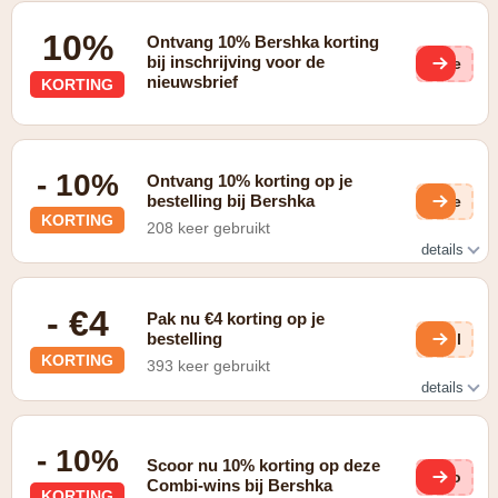
10%
Ontvang 10% Bershka korting
bij inschrijving voor de
(ge
nieuwsbrief
KORTING
- 10%
Ontvang 10% korting op je
bestelling bij Bershka
fOe
KORTING
208 keer gebruikt
details
geldig via inschrijving op de nieuwsbrief
- €4
Pak nu €4 korting op je
bestelling
0ol
KORTING
393 keer gebruikt
details
in de vorm van gratis verzending bij afhaal in de winkel
- 10%
Scoor nu 10% korting op deze
4Vo
Combi-wins bij Bershka
KORTING