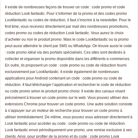
Il existe de nombreuses façons de trouver un code : code promo et code
réduction Look fantastic. Pour s’informer de la promo et des codes promo
Lookfantastic ou codes de réduction, il faut s’inscrire à la newsletter. Pour le
first time, vous recevrez directement par mail des nombreuses promotions,
codes promo ou codes de réduction Look fantastic. Vous aurez le choix
d’acheter ou non le produit promo. Mais le code Lookfantastic ou la promo
peut aussi atteindre le client par SMS ou WhatsApp. On trouve aussi le code
: code promo idéal via des portails spécialisés. Ces sites sont destinés à
collecter et organiser la promo disponible dans les différents e-commerces.
En outre, ils proposent un code : code promo ou code de réduction fourni
exclusivement par Lookfantastic. Il existe également de nombreuses
applications pour Android contenant un code : code promo ou code de
réduction. Il faut télécharger l’application et rechercher le code de réduction
ou code promo selon le produit promo choisi. Il existe des canaux visant
précisément à trouver un code promo sur le web. Vous pouvez utiliser des
extensions Chrome pour trouver un code promo. Une autre solution consiste
à s’appuyer sur un moteur de recherche pour trouver un code promo à
utiliser immédiatement. De même, vous pouvez vous adresser directement à
Look fantastic pour accéder au code : code promo ou code de réduction.
Look fantastic envoi périodiquement une promo, une remise exclusive à ses
clients. Ainsi, pour profiter de la promo et du code : code promo Look