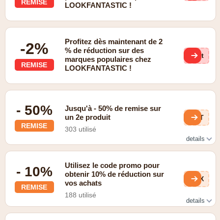
REMISE
LOOKFANTASTIC !
Profitez dès maintenant de 2
-2%
% de réduction sur des
not
marques populaires chez
REMISE
LOOKFANTASTIC !
- 50%
Jusqu'à - 50% de remise sur
un 2e produit
W9T
REMISE
303 utilisé
details
Vérifiez les promotions
Utilisez le code promo pour
- 10%
obtenir 10% de réduction sur
AmX
vos achats
REMISE
188 utilisé
details
Vérifiez le site Web