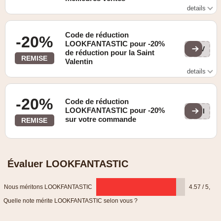
details
Voir le site web pour plus de détails
Code de réduction
-20%
LOOKFANTASTIC pour -20%
LFV
de réduction pour la Saint
REMISE
Valentin
details
Plus 10% de réduction supplémentaire sur les produits
déjà en promotion.
-20%
Code de réduction
LOOKFANTASTIC pour -20%
LFI
sur votre commande
REMISE
Évaluer LOOKFANTASTIC
Nous méritons LOOKFANTASTIC
4.57 / 5
,
Quelle note mérite LOOKFANTASTIC selon vous ?