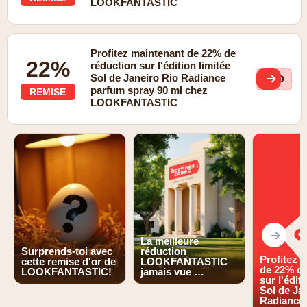
LOOKFANTASTIC
Profitez maintenant de 22% de
22%
réduction sur l'édition limitée
Sol de Janeiro Rio Radiance
SHO
parfum spray 90 ml chez
REMISE
LOOKFANTASTIC
La meilleure
Surprends-toi avec
réduction
Profitez 
cette remise d'or de
LOOKFANTASTIC
de 22% de
LOOKFANTASTIC!
jamais vue …
sur l'édit
Sol de Ja
Radiance