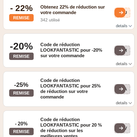
- 22%
Obtenez 22% de réduction sur
votre commande
QwU
REMISE
342 utilisé
details
Valable comme étudiant
-20%
Code de réduction
LOOKFANTASTIC pour -20%
WOM
sur votre commande
REMISE
details
Se trouve sur la page "Offres".
Code de réduction
-25%
LOOKFANTASTIC pour 25%
FLA
de réduction sur votre
REMISE
commande
details
Voir le site web pour plus de détails
Code de réduction
- 20%
LOOKFANTASTIC pour 20 %
LFV
de réduction sur les
REMISE
meilleures ventes