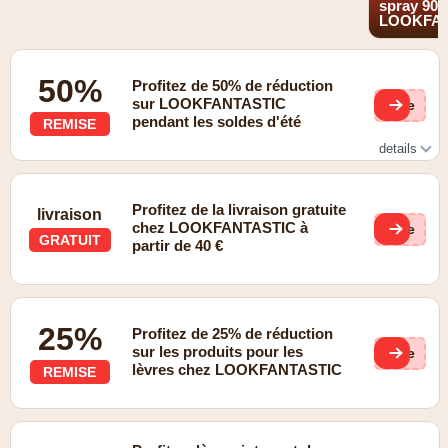
spray 90 
LOOKFAN
50%
Profitez de 50% de réduction
sur LOOKFANTASTIC
(ge
pendant les soldes d'été
REMISE
details
Cette promotion est valable uniquement pendant la vente
d'été et offre jusqu'à 50% de réduction ainsi qu'un cadeau
Profitez de la livraison gratuite
gratuit.
livraison
chez LOOKFANTASTIC à
(ge
GRATUIT
partir de 40 €
25%
Profitez de 25% de réduction
sur les produits pour les
(ge
lèvres chez LOOKFANTASTIC
REMISE