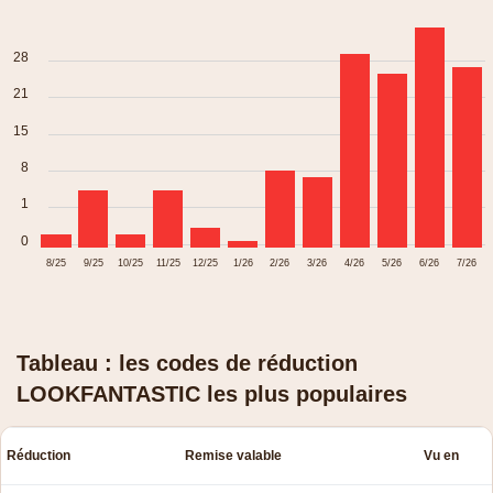
28
21
15
8
1
0
8/25
9/25
10/25
11/25
12/25
1/26
2/26
3/26
4/26
5/26
6/26
7/26
Tableau : les codes de réduction
LOOKFANTASTIC les plus populaires
Réduction
Remise valable
Vu en