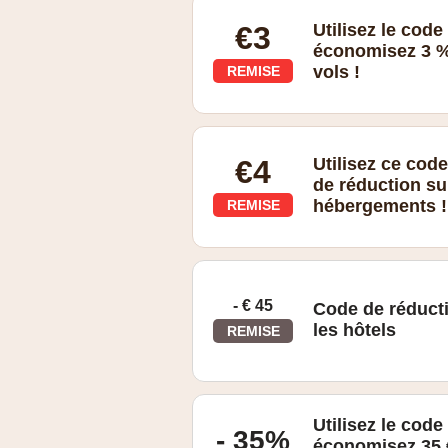
€3
Utilisez le cod
économisez 3 %
vols !
REMISE
€4
Utilisez ce co
de réduction s
hébergements !
REMISE
- € 45
Code de réduct
les hôtels
REMISE
Valable uniquement pour les dépenses
Utilisez le cod
- 35%
économisez 35 €