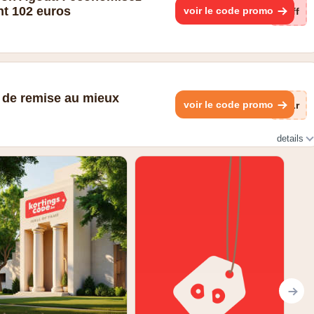
t 102 euros
voir le code promo
Off
 de remise au mieux
voir le code promo
aLr
details