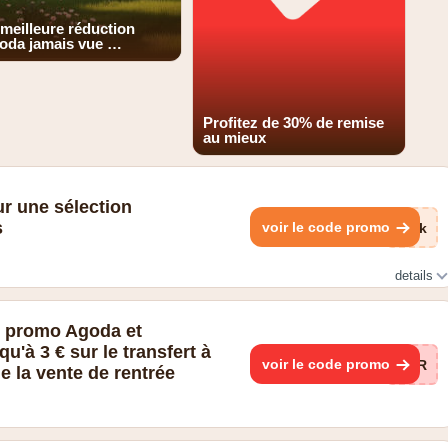
 meilleure réduction
oda jamais vue …
Profitez de 30% de remise
au mieux
r une sélection
s
voir le code promo
EMk
details
ion d'hébergements internationaux
e promo Agoda et
u'à 3 € sur le transfert à
voir le code promo
TER
de la vente de rentrée