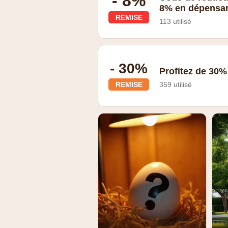
- 8%
8% en dépensan
REMISE
113 utilisé
- 30%
Profitez de 30%
REMISE
359 utilisé
Espace des offres