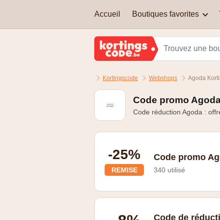
Accueil
Boutiques favorites
Adidas
Quels types de codes de
Amazon Belgique
réduction y a-t-il ?
Kortingscode
Webshops
Agoda Kort
JBC
Puis-je cumuler un code de
réduction avec une autre
Code promo Agoda
réduction ?
Code réduction Agoda : offr
Nike
Sleepworld
-25%
Code promo Ago
REMISE
340 utilisé
Grâce à Agoda VIP
Code de réduct