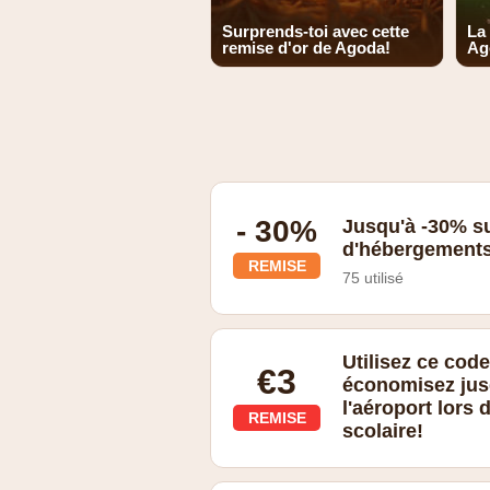
Surprends-toi avec cette
La
remise d'or de Agoda!
Ag
- 30%
Jusqu'à -30% su
d'hébergement
REMISE
75 utilisé
jusqu'à 30% de remise sur une sélect
Utilisez ce cod
€3
économisez jusq
l'aéroport lors 
REMISE
scolaire!