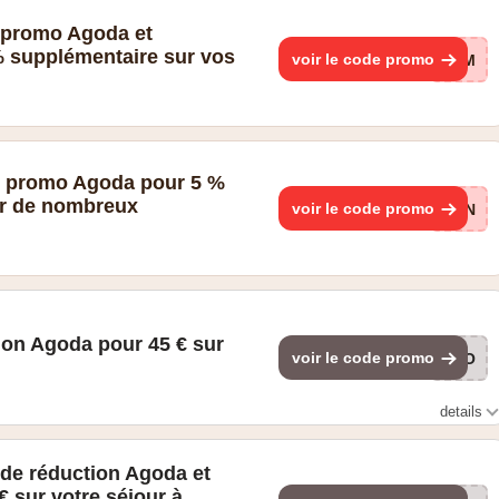
e promo Agoda et
 supplémentaire sur vos
voir le code promo
SUM
de promo Agoda pour 5 %
ur de nombreux
voir le code promo
MON
ion Agoda pour 45 € sur
voir le code promo
AGO
details
 à partir de 112 euros
e de réduction Agoda et
 sur votre séjour à