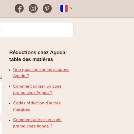
Facebook
Instagram
Pinterest
Nederlands
Farmaline
Pourquoi mon code de
réduction ne fonctionne pas
Greenpan
?
Réductions chez Agoda:
Kenwood
table des matières
Rowenta
Une question sur les coupons
Agoda ?
mo
Zooplus
Comment utiliser un code
promo chez Agoda ?
Codes réduction d'autres
marques
Comment utiliser un code
promo chez Agoda ?