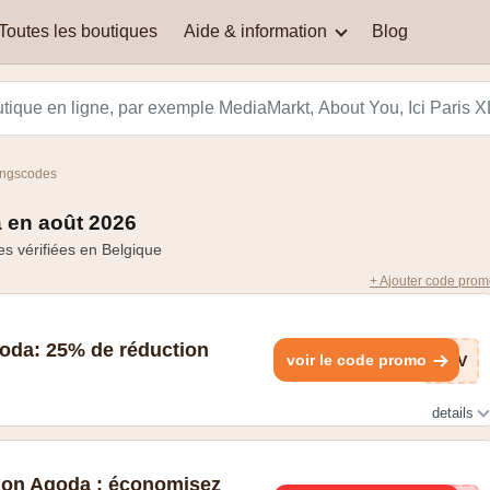
Toutes les boutiques
Aide & information
Blog
AEG
Quand vous trouvez le plus
ASOS
souvent les codes de
réduction qui fonctionnent
Où puis-je trouver les codes
DeLonghi
Dyson
bien ?
de réduction ?
ingscodes
Just Russel
La Redoute
 en août 2026
Comment je peux calculer
QFP – Questions
ma réduction ?
Fréquemment Posées
es vérifiées en Belgique
Nespresso
Martin's Hotels
+ Ajouter code pro
Smeg
Vertbaudet
da: 25% de réduction
voir le code promo
cnV
details
ion Agoda : économisez