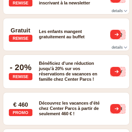
inscrivant à la newsletter
REMISE
details
Profitez d'une offre de bienvenue spéciale lors de votre
premier achat !
Gratuit
Les enfants mangent
0WQ
gratuitement au buffet
REMISE
details
Recevez dès maintenant un échantillon gratuit de nos
produits !
Bénéficiez d'une réduction
- 20%
jusqu'à 20% sur vos
3CY
réservations de vacances en
REMISE
famille chez Center Parcs !
Découvrez les vacances d'été
€ 460
chez Center Parcs à partir de
3RR
PROMO
seulement 460 € !