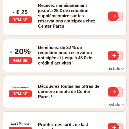
Recevez immédiatement
jusqu'à 25 € de réduction
- € 25
supplémentaire sur les
Bn8
REMISE
réservations anticipées chez
Center Parcs
Bénéficiez de 20 % de
- 20%
réduction pour réservation
dzK
anticipée et jusqu'à 45 € de
REMISE
crédit d'activités !
details
Profitez de notre remise pour réservation anticipée et
économisez dès maintenant sur votre prochaine aventure
Découvrez toutes les offres de
!
Dernière minute
dernière minute de Center
eMg
REMISE
Parcs !
details
Profitez des offres de dernière minute à prix réduits !
Last Minute
Profitez des tarifs de last
7c4