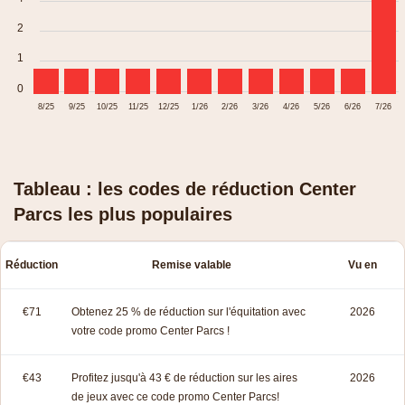
2
1
0
8/25
9/25
10/25
11/25
12/25
1/26
2/26
3/26
4/26
5/26
6/26
7/26
Tableau : les codes de réduction Center
Parcs les plus populaires
Réduction
Remise valable
Vu en
€71
Obtenez 25 % de réduction sur l'équitation avec
2026
votre code promo Center Parcs !
€43
Profitez jusqu'à 43 € de réduction sur les aires
2026
de jeux avec ce code promo Center Parcs!