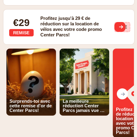
Profitez jusqu'à 29 € de
€29
réduction sur la location de
FIE
vélos avec votre code promo
REMISE
Center Parcs!
Surprends-toi avec
La meilleure
cette remise d'or de
réduction Center
Profitez j
Center Parcs!
Parcs jamais vue …
de réducti
location 
avec votr
promo Ce
Parcs!