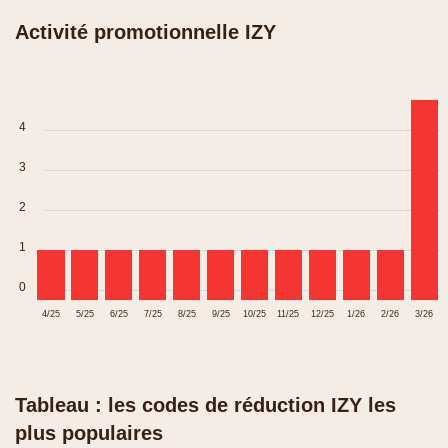
Activité promotionnelle IZY
4
3
2
1
0
4/25
5/25
6/25
7/25
8/25
9/25
10/25
11/25
12/25
1/26
2/26
3/26
Tableau : les codes de réduction IZY les
plus populaires