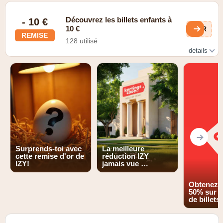
Vérifiez les promotions actuelles
Découvrez les billets enfants à
- 10 €
10 €
CUR
REMISE
128 utilisé
details
Site web
Surprends-toi avec
La meilleure
cette remise d'or de
réduction IZY
IZY!
jamais vue …
Obtenez j
50% sur 
de billets