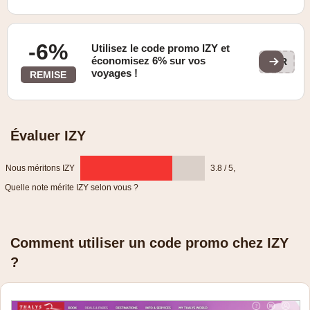
-6%
Utilisez le code promo IZY et
économisez 6% sur vos
KOR
voyages !
REMISE
Évaluer IZY
Nous méritons IZY
3.8 / 5
,
Quelle note mérite IZY selon vous ?
Comment utiliser un code promo chez IZY
?