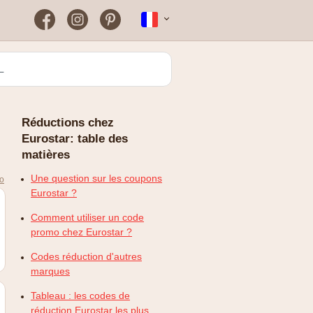
Facebook
Instagram
Pinterest
Nederlands
Farmaline
Pourquoi mon code de
réduction ne fonctionne pas
Greenpan
?
Réductions chez
Kenwood
Eurostar: table des
matières
Rowenta
Une question sur les coupons
mo
Zooplus
Eurostar ?
Comment utiliser un code
promo chez Eurostar ?
Codes réduction d'autres
marques
Tableau : les codes de
réduction Eurostar les plus