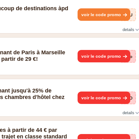
coup de destinations àpd
voir le code promo
F2U
details
ant de Paris à Marseille
voir le code promo
pJo
partir de 29 €!
nant jusqu'à 25% de
es chambres d'hôtel chez
voir le code promo
lCD
details
mbres d'hôtel. L'économie pouvant atteindre 25% s'applique à
s, Bruxelles et Amsterdam et est applicable lors de la réservation
s à partir de 44 € par
forfait Train+Hôtel. Les économies d'hôtel pouvant atteindre 25%
 trajet en classe standard
tions effectuées entre le 6 mai 2026 et le 20 mai 2026 inclus pour