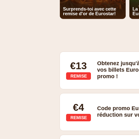
Surprends-toi avec cette
La
remise d'or de Eurostar!
Eu
€13
Obtenez jusqu'à
vos billets Eur
promo !
REMISE
€4
Code promo Euro
réduction sur vo
REMISE