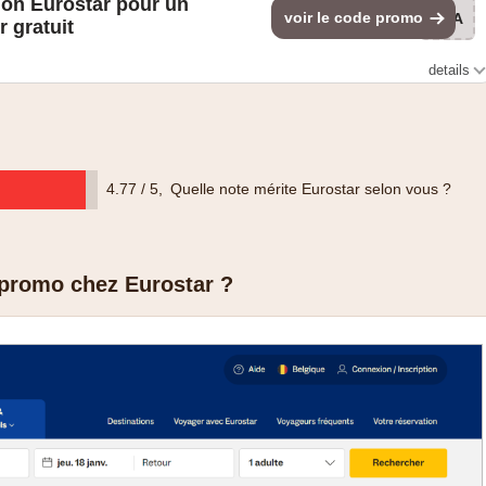
ion Eurostar pour un
voir le code promo
VIA
ur gratuit
details
4.77 / 5
,
Quelle note mérite Eurostar selon vous ?
promo chez Eurostar ?