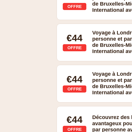
des voyages à des dates sélectionnées
de Bruxelles-Mi
autonomes Eurostar et les forfaits trai
OFFRE
International av
et des horaires. Des dates de restricti
générales complètes disponibles [16] ic
conditions du forfait Train + Hôtel re
Voyage à Londre
€44
personne et par
de Bruxelles-Mi
OFFRE
International av
Voyage à Londre
€44
personne et par
de Bruxelles-Mi
OFFRE
International av
€44
Découvrez des b
avantageux pour
par personne a
OFFRE