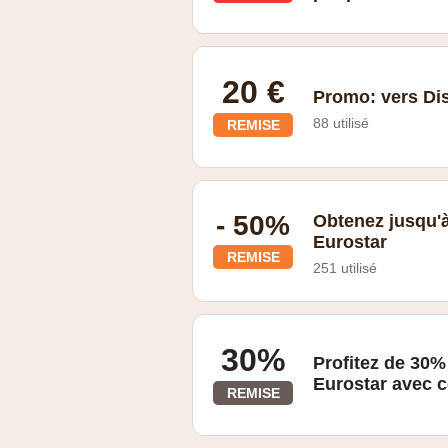
20 €
Promo: vers Di
88 utilisé
REMISE
Promotion
- 50%
Obtenez jusqu'à
Eurostar
REMISE
251 utilisé
Soldes
30%
Profitez de 30%
Eurostar avec 
REMISE