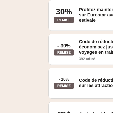
30%
Profitez mainte
sur Eurostar av
estivale
REMISE
Cet été, Paris n'est pas seulement ré
réduction* sur votre prochaine réser
Code de réducti
la Ville Lumière est toujours une bon
- 30%
économisez jus
une terrasse à Bruxelles à la place. To
Choisir Paris ou Bruxelles comme dest
voyages en trai
REMISE
inclus (certaines dates exclues**) 4. E
392 utilisé
- 10%
Code de réduct
sur les attracti
REMISE