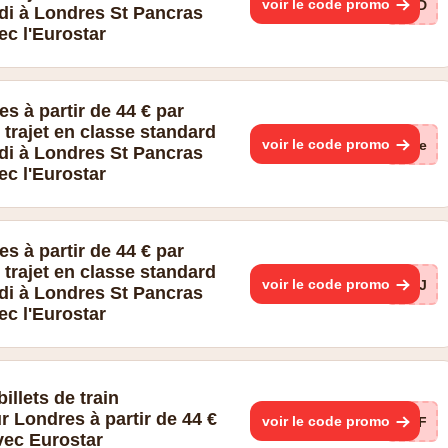
voir le code promo
1nD
 entre le 6 mai 2026 et le 31 août 2026 inclus. Les hôtels
di à Londres St Pancras
n+hôtel sont soumis à disponibilité et varient en fonction des dates
ec l'Eurostar
on peuvent être appliquées à la discrétion de l'hôtelier. Conditions
i pour les conditions de réservation d'hôtel et ici pour [17] les
spectivement. Conditions générales complètes disponibles [18] ici.
s à partir de 44 € par
 trajet en classe standard
voir le code promo
vwe
di à Londres St Pancras
ec l'Eurostar
s à partir de 44 € par
 trajet en classe standard
voir le code promo
ugJ
di à Londres St Pancras
ec l'Eurostar
illets de train
 Londres à partir de 44 €
voir le code promo
afF
vec Eurostar