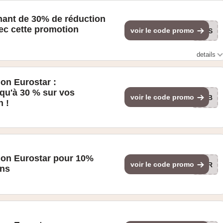
nant de 30% de réduction
ec cette promotion
voir le code promo
30S
details
servé aux lancers de poids et aux sprints. Bénéficiez de 30 % de
vation en Standard ou en Standard Premier et découvrez pourquoi
on Eurostar :
ne idée. Vous n'aimez pas Paris ? Faites des folies ou bronzez sur
qu'à 30 % sur vos
ut ce que vous avez à faire est : 1. Aller sur eurostar.com 2.
voir le code promo
FEB
ination 3. Choisir de voyager entre le 03/07/24 et le 30/09/24
n !
ntrer le code de réduction à la caisse
ion Eurostar pour 10%
voir le code promo
EUR
ons