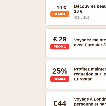
Découvrez beau
- 10 €
10 €
REMISE
436 utilisé
Promotions
€ 29
Voyagez mainten
avec Eurostar à 
PROMO
25%
Profitez mainte
réduction sur l
Eurostar
REMISE
Jusqu'à 25% de réduction sur les cha
une sélection d'hôtels à Paris, Londre
Voyage à Londre
d'un hôtel autonome Eurostar ou d'un 
€44
personne et par
ne sont valables que pour les réserva