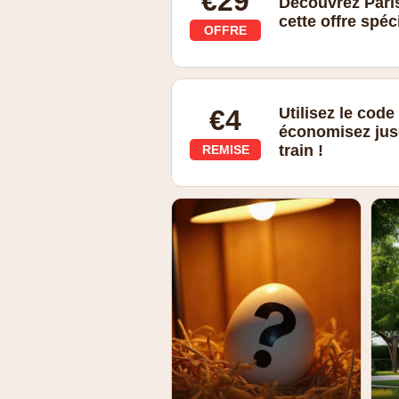
€29
Découvrez Paris
cette offre spéc
OFFRE
€4
Utilisez le cod
économisez jusq
train !
REMISE