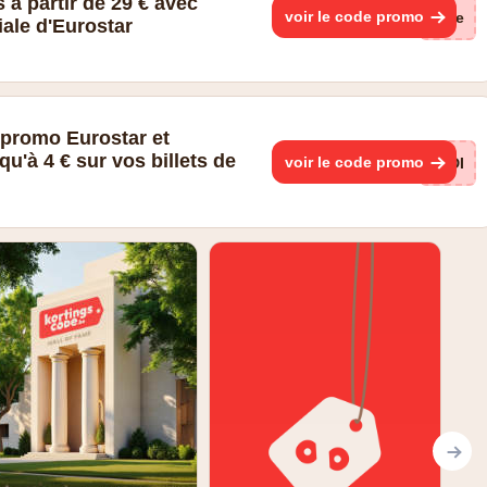
 à partir de 29 € avec
voir le code promo
(ge
iale d'Eurostar
e promo Eurostar et
u'à 4 € sur vos billets de
voir le code promo
ODI