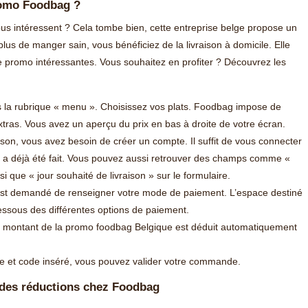
romo Foodbag ?
s intéressent ? Cela tombe bien, cette entreprise belge propose un
plus de manger sain, vous bénéficiez de la livraison à domicile. Elle
 promo intéressantes. Vous souhaitez en profiter ? Découvrez les
s la rubrique « menu ». Choisissez vos plats. Foodbag impose de
extras. Vous avez un aperçu du prix en bas à droite de votre écran.
ison, vous avez besoin de créer un compte. Il suffit de vous connecter
la a déjà été fait. Vous pouvez aussi retrouver des champs comme «
si que « jour souhaité de livraison » sur le formulaire.
 est demandé de renseigner votre mode de paiement. L’espace destiné
essous des différentes options de paiement.
le montant de la promo foodbag Belgique est déduit automatiquement
e et code inséré, vous pouvez valider votre commande.
 des réductions chez Foodbag