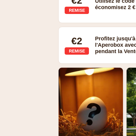
€2
Utilisez le cod
économisez 2 € 
REMISE
€2
Profitez jusqu'à
l'Aperobox ave
pendant la Vent
REMISE