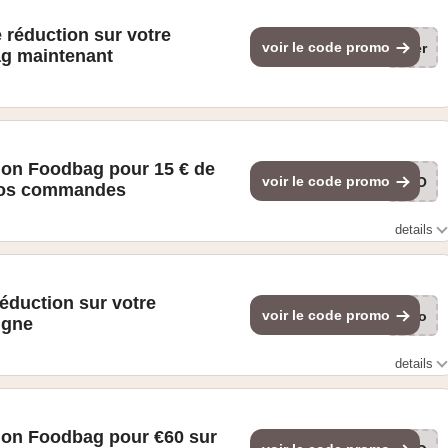
 réduction sur votre
voir le code promo
eer
g maintenant
ion Foodbag pour 15 € de
voir le code promo
PRO
 vos commandes
details
3 premiers menus Foodbag. Saisissez le code PROEFNU45 à
e. Profitez-en !
réduction sur votre
voir le code promo
foo
igne
details
premières commandes chez Foodbag.be. (Remise valable
. Non valable pour le menu Feast).
ion Foodbag pour €60 sur