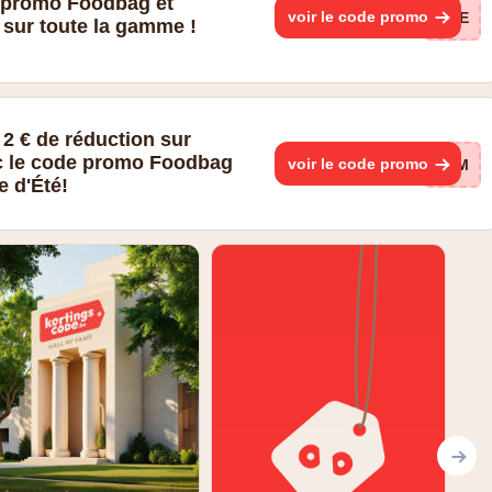
e promo Foodbag et
voir le code promo
HOE
sur toute la gamme !
 2 € de réduction sur
c le code promo Foodbag
voir le code promo
ZOM
e d'Été!