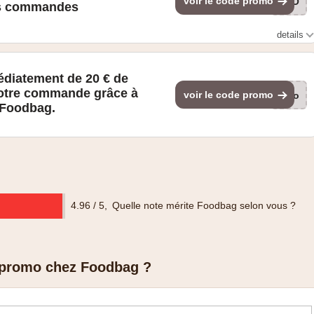
voir le code promo
PRO
es commandes
details
édiatement de 20 € de
votre commande grâce à
voir le code promo
Foo
 Foodbag.
4.96 / 5
,
Quelle note mérite Foodbag selon vous ?
 promo chez Foodbag ?