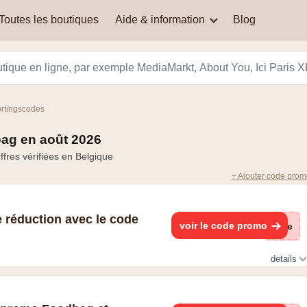
Toutes les boutiques
Aide & information
Blog
AEG
Quand vous trouvez le plus
ASOS
souvent les codes de
réduction qui fonctionnent
Où puis-je trouver les codes
DeLonghi
Dyson
bien ?
de réduction ?
rtingscodes
Just Russel
La Redoute
ag en août 2026
Comment je peux calculer
QFP – Questions
ma réduction ?
Fréquemment Posées
fres vérifiées en Belgique
Nespresso
Martin's Hotels
+ Ajouter code pro
Smeg
Vertbaudet
 réduction avec le code
voir le code promo
pre
details
ommandes