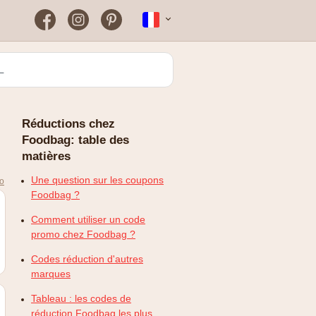
Facebook
Instagram
Pinterest
Nederlands
Farmaline
Pourquoi mon code de
réduction ne fonctionne pas
Greenpan
?
Réductions chez
Kenwood
Foodbag: table des
matières
Rowenta
Une question sur les coupons
mo
Zooplus
Foodbag ?
Comment utiliser un code
promo chez Foodbag ?
Codes réduction d'autres
marques
Tableau : les codes de
réduction Foodbag les plus