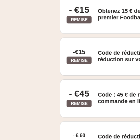
- €15
Obtenez 15 € de
premier Foodba
REMISE
-€15
Code de réduct
réduction sur
REMISE
Obtenez 15 € de réduction sur vos 
chaque fois à la fin de votre command
- €45
Code : 45 € de 
commande en l
REMISE
€45 de réduction divisée sur vos 3 
uniquement pour les nouveaux clients
- € 60
Code de réduct