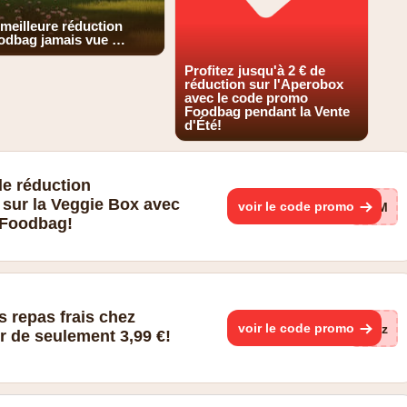
 meilleure réduction
odbag jamais vue …
Profitez jusqu'à 2 € de
réduction sur l'Aperobox
avec le code promo
Foodbag pendant la Vente
d'Été!
de réduction
sur la Veggie Box avec
voir le code promo
ZOM
 Foodbag!
repas frais chez
voir le code promo
Ckz
r de seulement 3,99 €!