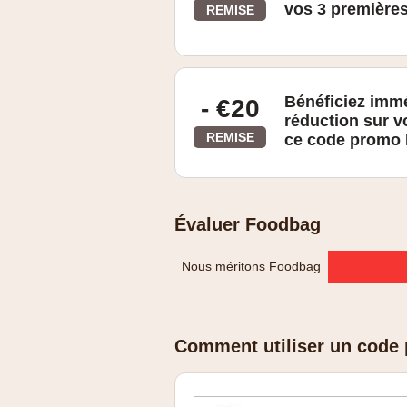
vos 3 premièr
REMISE
Voir le site web pour plus de détails
Bénéficiez imm
- €20
réduction sur 
REMISE
ce code promo
Évaluer Foodbag
Nous méritons Foodbag
Comment utiliser un code