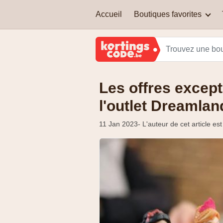
Accueil
Boutiques favorites
Adidas
Quels types de codes de
Amazon Belgique
réduction y a-t-il ?
Les offres except
JBC
Puis-je cumuler un code de
réduction avec une autre
l'outlet Dreamlan
réduction ?
Nike
11 Jan 2023
- L'auteur de cet article e
Sleepworld