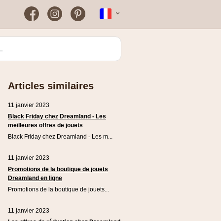
Facebook
Instagram
Pinterest
Nederlands
Farmaline
Pourquoi mon code de
réduction ne fonctionne pas
Greenpan
?
Articles similaires
Kenwood
11 janvier 2023
Rowenta
Black Friday chez Dreamland - Les
meilleures offres de jouets
Zooplus
Black Friday chez Dreamland - Les m...
11 janvier 2023
Promotions de la boutique de jouets
Dreamland en ligne
Promotions de la boutique de jouets...
11 janvier 2023