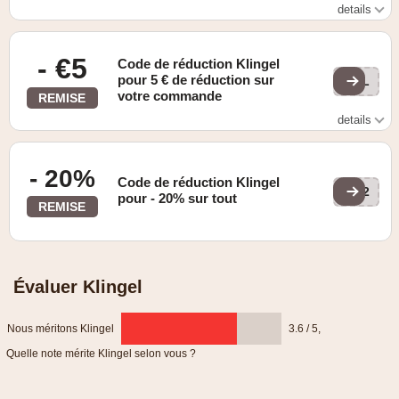
details
Valable pour les commandes en ligne d'une valeur
minimale de 45 €.
- €5
Code de réduction Klingel
pour 5 € de réduction sur
3KL
votre commande
REMISE
details
Livraison gratuite à partir de 45 euros
- 20%
Code de réduction Klingel
LN2
pour - 20% sur tout
REMISE
Évaluer Klingel
Nous méritons Klingel
3.6 / 5
,
Quelle note mérite Klingel selon vous ?