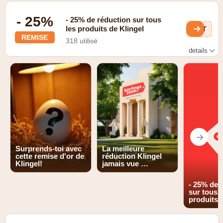
- 25%
- 25% de réduction sur tous
les produits de Klingel
8YT
REMISE
318 utilisé
details
Valable dans le point de vente
Surprends-toi avec
La meilleure
cette remise d'or de
réduction Klingel
Klingel!
jamais vue …
- 25% de 
sur tous l
produits 