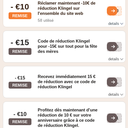
Réclamer maintenant -10€ de
- €10
réduction Klingel sur
bzJ
l'ensemble du site web
REMISE
58 utilisé
details
Valable après l'inscription à la newsletter
- €15
Code de réduction Klingel
pour -15€ sur tout pour la fête
M85
des mères
REMISE
details
Valable à partir de 45 euros
Recevez immédiatement 15 €
- €15
de réduction avec ce code de
JUL
REMISE
réduction Klingel
details
Valable uniquement pour les commandes en ligne d'une
valeur minimale de 45 €.
Profitez dès maintenant d'une
- €10
réduction de 10 € sur votre
BD1
anniversaire grâce à ce code
REMISE
de réduction Klingel.