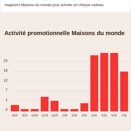
magasins Maisons du monde pour acheter un chèque-cadeau.
Activité promotionnelle Maisons du monde
23
18
12
7
1
0
8/25
9/25
10/25
11/25
12/25
1/26
2/26
3/26
4/26
5/26
6/26
7/26