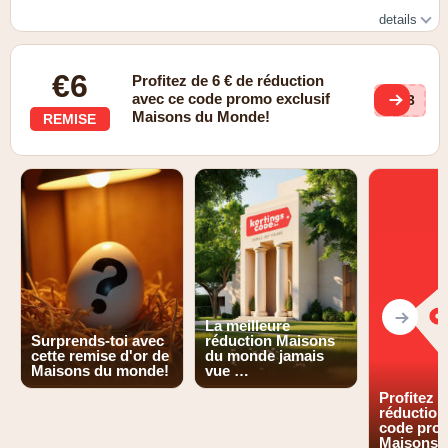
details
Visitez notre site web pour plus d'informations.
€6
Profitez de 6 € de réduction
avec ce code promo exclusif
283
Maisons du Monde!
REMISE
La meilleure
Surprends-toi avec
réduction Maisons
cette remise d'or de
du monde jamais
Maisons du monde!
vue …
Profitez d
réduction
code prom
Maisons 