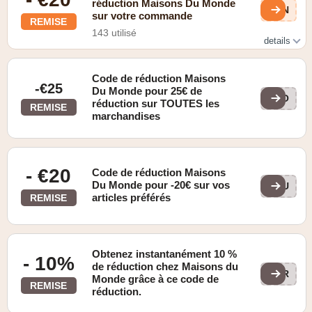
réduction Maisons Du Monde
VDN
sur votre commande
REMISE
143 utilisé
details
Les commandes à partir de 1 500 euros sont livrées
gratuitement.
Code de réduction Maisons
-€25
Du Monde pour 25€ de
WOO
réduction sur TOUTES les
REMISE
marchandises
- €20
Code de réduction Maisons
Du Monde pour -20€ sur vos
NOU
articles préférés
REMISE
Obtenez instantanément 10 %
- 10%
de réduction chez Maisons du
AVR
Monde grâce à ce code de
REMISE
réduction.