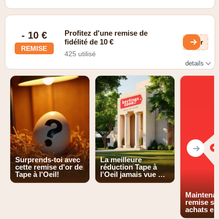
Profitez d'une remise de
- 10 €
fidélité de 10 €
AIr
REMISE
425 utilisé
details
code promo
Surprends-toi avec
La meilleure
cette remise d'or de
réduction Tape à
Tape à l'Oeil!
l'Oeil jamais vue …
Maintenan
remise su
achats en