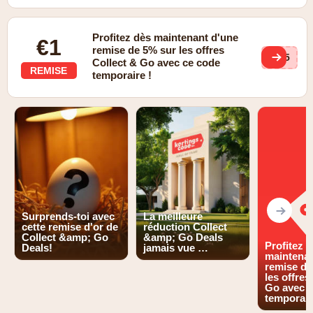
Profitez dès maintenant d'une
€1
remise de 5% sur les offres
NC5
Collect & Go avec ce code
REMISE
temporaire !
Surprends-toi avec
La meilleure
cette remise d'or de
réduction Collect
Collect &amp; Go
&amp; Go Deals
Profitez 
Deals!
jamais vue …
maintenan
remise de
les offres
Go avec c
temporair