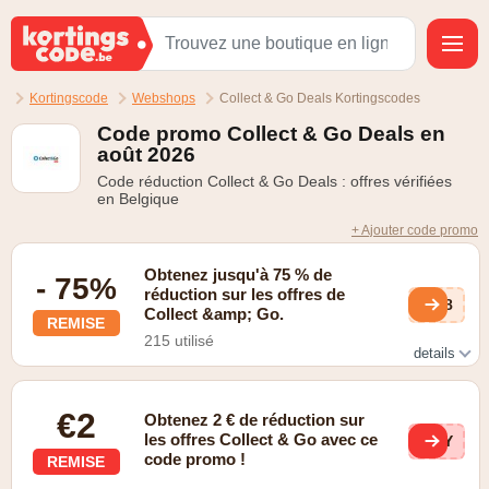
Kortingscode
Webshops
Collect & Go Deals Kortingscodes
Code promo Collect & Go Deals en
août 2026
Code réduction Collect & Go Deals : offres vérifiées
en Belgique
+ Ajouter code promo
Obtenez jusqu'à 75 % de
- 75%
réduction sur les offres de
AM8
Collect &amp; Go.
REMISE
215 utilisé
details
Vous pouvez souvent acheter des articles avec une
réduction allant jusqu'à 75 %.
€2
Obtenez 2 € de réduction sur
les offres Collect & Go avec ce
HNY
code promo !
REMISE