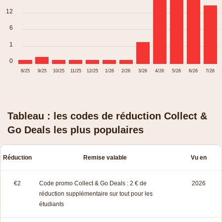
12
6
1
0
8/25
9/25
10/25
11/25
12/25
1/26
2/26
3/26
4/26
5/26
6/26
7/26
Tableau : les codes de réduction Collect &
Go Deals les plus populaires
Réduction
Remise valable
Vu en
€2
Code promo Collect & Go Deals : 2 € de
2026
réduction supplémentaire sur tout pour les
étudiants