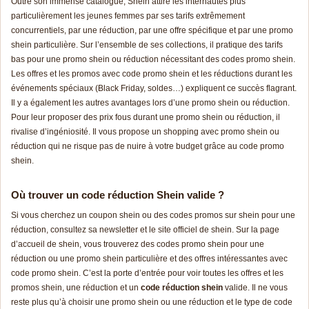
Outre son immense catalogue, Shein attire les internautes plus
particulièrement les jeunes femmes par ses tarifs extrêmement
concurrentiels, par une réduction, par une offre spécifique et par une promo
shein particulière. Sur l’ensemble de ses collections, il pratique des tarifs
bas pour une promo shein ou réduction nécessitant des codes promo shein.
Les offres et les
pr
omos
avec code promo shein et les réductions durant les
événements spéciaux (
Black Fr
iday
, soldes…) expliquent ce succès flagrant.
Il y a également les autres avantages lors d’une promo shein ou réduction.
Pour leur proposer des prix fous durant une promo shein ou réduction, il
rivalise d’ingéniosité. Il vous propose un shopping avec promo shein ou
réduction qui ne risque pas de nuire à votre budget grâce au code promo
shein.
Où trouver un code réduction Shein valide ?
Si vous cherchez un coupon shein ou des codes promos sur shein pour une
réduction, consultez sa newsletter et le site officiel de shein. Sur la page
d’accueil de shein, vous trouverez des codes promo shein pour une
réduction ou une promo shein particulière et des offres intéressantes avec
code promo shein. C’est la porte d’entrée pour voir toutes les offres et les
promos shein, une réduction et un
code rédu
ction shein
valide. Il ne vous
reste plus qu’à choisir une promo shein ou une réduction et le type de code