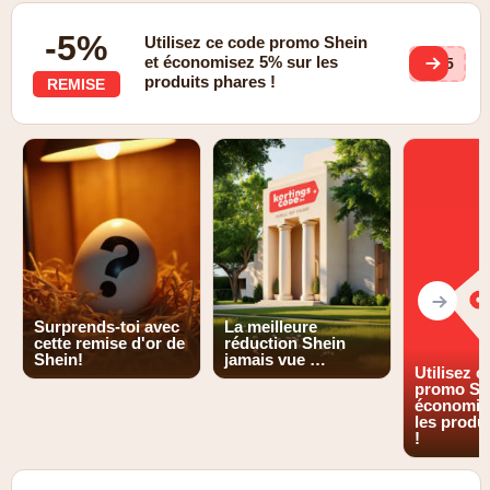
-5%
Utilisez ce code promo Shein
et économisez 5% sur les
UP5
produits phares !
REMISE
Surprends-toi avec
La meilleure
cette remise d'or de
réduction Shein
Shein!
jamais vue …
Utilisez c
promo She
économis
les produ
!