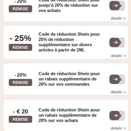
- 20%
jusqu'à 20% de réduction sur
20N
REMISE
vos achats
details
Valable uniquement sur les articles sélectionnés. Voir le
site web pour plus de détails
Code de réduction Shein pour
- 25%
25% de réduction
NLB
supplémentaire sur divers
REMISE
articles à partir de 29€.
details
Se trouve sur la page "Offres".
Code de réduction Shein pour
- 20%
un rabais supplémentaire de
20N
REMISE
20% sur vos commandes
details
Voir le site web pour plus de détails
Code de réduction Shein pour
- € 20
un rabais supplémentaire de
20N
REMISE
20% sur vos achats
details