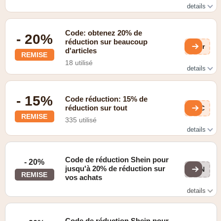
details
Vente Flash
Code: obtenez 20% de
- 20%
réduction sur beaucoup
Sor
d'articles
REMISE
18 utilisé
details
- 20%
- 15%
Code réduction: 15% de
réduction sur tout
HEC
REMISE
335 utilisé
details
- 15%
Code de réduction Shein pour
- 20%
jusqu'à 20% de réduction sur
20N
REMISE
vos achats
details
Se trouve sur la page "Solden". Valable uniquement pour
les achats à partir de 49 euros.
Code de réduction Shein pour