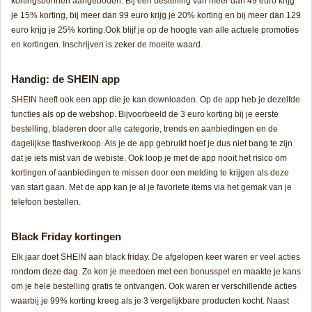
kortingsbonnen aangeboden. Bij een bestelling van meer dan 49 euro krijg
je 15% korting, bij meer dan 99 euro krijg je 20% korting en bij meer dan 129
euro krijg je 25% korting.Ook blijf je op de hoogte van alle actuele promoties
en kortingen. Inschrijven is zeker de moeite waard.
Handig: de SHEIN app
SHEIN heeft ook een app die je kan downloaden. Op de app heb je dezelfde
functies als op de webshop. Bijvoorbeeld de 3 euro korting bij je eerste
bestelling, bladeren door alle categorie, trends en aanbiedingen en de
dagelijkse flashverkoop. Als je de app gebruikt hoef je dus niet bang te zijn
dat je iets mist van de webiste. Ook loop je met de app nooit het risico om
kortingen of aanbiedingen te missen door een melding te krijgen als deze
van start gaan. Met de app kan je al je favoriete items via het gemak van je
telefoon bestellen.
Black Friday kortingen
Elk jaar doet SHEIN aan black friday. De afgelopen keer waren er veel acties
rondom deze dag. Zo kon je meedoen met een bonusspel en maakte je kans
om je hele bestelling gratis te ontvangen. Ook waren er verschillende acties
waarbij je 99% korting kreeg als je 3 vergelijkbare producten kocht. Naast