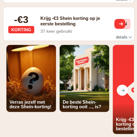
Gratis retourneren in Nederland
-€3
Krijg -€3 Shein korting op je
eerste bestelling
SHN
KORTING
37 keer gebruikt
details
€3 korting op je eerste bestelling
Verras jezelf met
De beste Shein-
deze Shein-korting!
korting ooit ..., is?
Krijg -€3 
korting op
bestelling