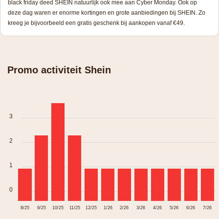
black friday deed SHEIN natuurlijk ook mee aan Cyber Monday. Ook op
deze dag waren er enorme kortingen en grote aanbiedingen bij SHEIN. Zo
kreeg je bijvoorbeeld een gratis geschenk bij aankopen vanaf €49.
Promo activiteit Shein
3
2
1
0
8/25
9/25
10/25
11/25
12/25
1/26
2/26
3/26
4/26
5/26
6/26
7/26