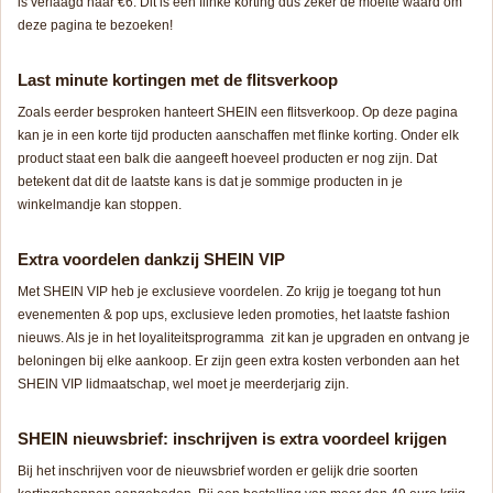
is verlaagd naar €6. Dit is een flinke korting dus zeker de moeite waard om
deze pagina te bezoeken!
Last minute kortingen met de flitsverkoop
Zoals eerder besproken hanteert SHEIN een flitsverkoop. Op deze pagina
kan je in een korte tijd producten aanschaffen met flinke korting. Onder elk
product staat een balk die aangeeft hoeveel producten er nog zijn. Dat
betekent dat dit de laatste kans is dat je sommige producten in je
winkelmandje kan stoppen.
Extra voordelen dankzij SHEIN VIP
Met SHEIN VIP heb je exclusieve voordelen. Zo krijg je toegang tot hun
evenementen & pop ups, exclusieve leden promoties, het laatste fashion
nieuws. Als je in het loyaliteitsprogramma zit kan je upgraden en ontvang je
beloningen bij elke aankoop. Er zijn geen extra kosten verbonden aan het
SHEIN VIP lidmaatschap, wel moet je meerderjarig zijn.
SHEIN nieuwsbrief: inschrijven is extra voordeel krijgen
Bij het inschrijven voor de nieuwsbrief worden er gelijk drie soorten