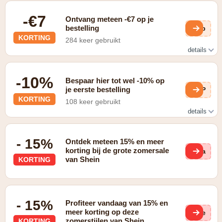
-€7
Ontvang meteen -€7 op je
bestelling
mqb
KORTING
284 keer gebruikt
details
In de vorm van gratis verzending bij aankoop vanaf €39 of
meer
-10%
Bespaar hier tot wel -10% op
je eerste bestelling
TbP
KORTING
108 keer gebruikt
details
Schrijf je in op de nieuwsbrief en ontvang 10% korting op
je eerste bestelling
- 15%
Ontdek meteen 15% en meer
korting bij de grote zomersale
3va
van Shein
KORTING
- 15%
Profiteer vandaag van 15% en
meer korting op deze
M1e
zomerstijlen van Shein
KORTING