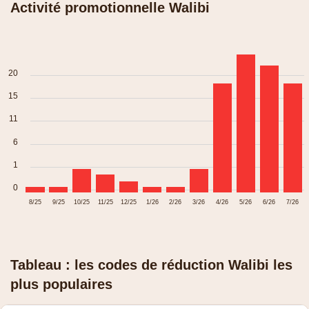
Activité promotionnelle Walibi
20
15
11
6
1
0
8/25
9/25
10/25
11/25
12/25
1/26
2/26
3/26
4/26
5/26
6/26
7/26
Tableau : les codes de réduction Walibi les
plus populaires