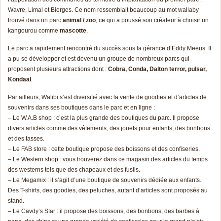
Wavre, Limal et Bierges. Ce nom ressemblait beaucoup au mot wallaby
trouvé dans un parc
animal / zoo
, ce qui a poussé son créateur à choisir un
kangourou comme
mascotte
.
Le parc a rapidement rencontré du succès sous la gérance d’Eddy Meeus. Il
a pu se développer et est devenu un groupe de nombreux parcs qui
proposent plusieurs attractions dont :
Cobra, Conda, Dalton terror, pulsar,
Kondaal
.
Par ailleurs, Walibi s’est diversifié avec la vente de goodies et d’articles de
souvenirs dans ses boutiques dans le parc et en ligne :
– Le W.A.B shop : c’est la plus grande des boutiques du parc. Il propose
divers articles comme des vêtements, des jouets pour enfants, des bonbons
et des tasses.
– Le FAB store : cette boutique propose des boissons et des confiseries.
– Le Western shop : vous trouverez dans ce magasin des articles du temps
des westerns tels que des chapeaux et des fusils.
– Le Megamix : il s’agit d’une boutique de souvenirs dédiée aux enfants.
Des T-shirts, des goodies, des peluches, autant d’articles sont proposés au
stand.
– Le Cavdy’s Star : il propose des boissons, des bonbons, des barbes à