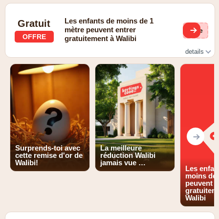
Tarif early bird pour Walibi Winter à partir de 45€ par
personne (au lieu de 57€)
Les enfants de moins de 1
Gratuit
mètre peuvent entrer
(ge
OFFRE
gratuitement à Walibi
details
Les enfants de moins d'un mètre peuvent participer
gratuitement.
Surprends-toi avec
La meilleure
cette remise d'or de
réduction Walibi
Walibi!
jamais vue …
Les enfan
moins de 
peuvent e
gratuitem
Walibi