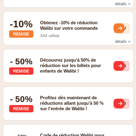
details
Les enfants de moins d'un mètre ont un accès gratuit
-10%
Obtenez -10% de réduction
Walibi sur votre commande
0UV
REMISE
344 utilisé
details
Inscrivez-vous à la newsletter et recevez 10 % de
réduction sur votre prochaine commande.
- 50%
Découvrez jusqu'à 50% de
réduction sur les billets pour
EV3
enfants de Walibi !
REMISE
- 50%
Profitez dès maintenant de
réductions allant jusqu'à 50 %
VUJ
sur l'entrée de Walibi !
REMISE
Code de réduction Walibi pour