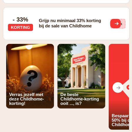
- 33%
Grijp nu minimaal 33% korting
Lqk
bij de sale van Childhome
KORTING
Verras jezelf met
De beste
deze Childhome-
Childhome-korting
korting!
ooit ..., is?
Bespaar m
50% bij d
Childhom