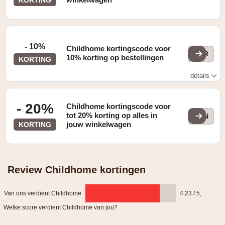
- 10%
Childhome kortingscode voor
SPR
10% korting op bestellingen
KORTING
details
Enkel geldig op aankopen vanaf € 80.
- 20%
Childhome kortingscode voor
tot 20% korting op alles in
GON
jouw winkelwagen
KORTING
Review Childhome kortingen
Van ons verdient Childhome
4.23 / 5
,
Welke score verdient Childhome van jou?