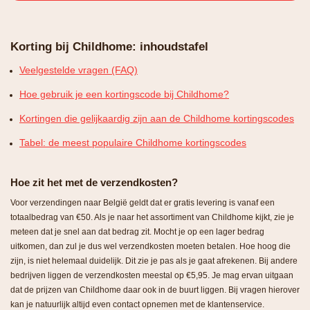
Korting bij Childhome: inhoudstafel
Veelgestelde vragen (FAQ)
Hoe gebruik je een kortingscode bij Childhome?
Kortingen die gelijkaardig zijn aan de Childhome kortingscodes
Tabel: de meest populaire Childhome kortingscodes
Hoe zit het met de verzendkosten?
Voor verzendingen naar België geldt dat er gratis levering is vanaf een
totaalbedrag van €50. Als je naar het assortiment van Childhome kijkt, zie je
meteen dat je snel aan dat bedrag zit. Mocht je op een lager bedrag
uitkomen, dan zul je dus wel verzendkosten moeten betalen. Hoe hoog die
zijn, is niet helemaal duidelijk. Dit zie je pas als je gaat afrekenen. Bij andere
bedrijven liggen de verzendkosten meestal op €5,95. Je mag ervan uitgaan
dat de prijzen van Childhome daar ook in de buurt liggen. Bij vragen hierover
kan je natuurlijk altijd even contact opnemen met de klantenservice.