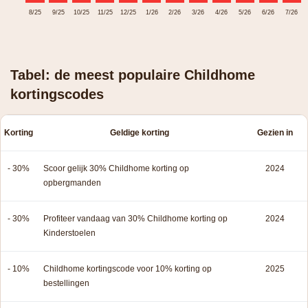
8/25
9/25
10/25
11/25
12/25
1/26
2/26
3/26
4/26
5/26
6/26
7/26
Tabel: de meest populaire Childhome
kortingscodes
Korting
Geldige korting
Gezien in
- 30%
Scoor gelijk 30% Childhome korting op
2024
opbergmanden
- 30%
Profiteer vandaag van 30% Childhome korting op
2024
Kinderstoelen
- 10%
Childhome kortingscode voor 10% korting op
2025
bestellingen