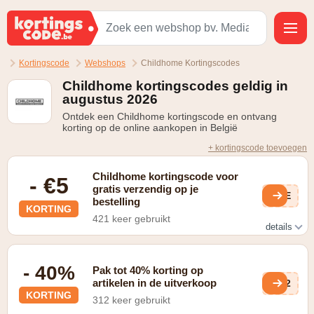
Kortingscode
Webshops
Childhome Kortingscodes
Childhome kortingscodes geldig in
augustus 2026
Ontdek een Childhome kortingscode en ontvang
korting op de online aankopen in België
+ kortingscode toevoegen
Childhome kortingscode voor
- €5
gratis verzendig op je
xZE
bestelling
KORTING
421 keer gebruikt
details
Gratis verzending vanaf €50
- 40%
Pak tot 40% korting op
artikelen in de uitverkoop
5w2
KORTING
312 keer gebruikt