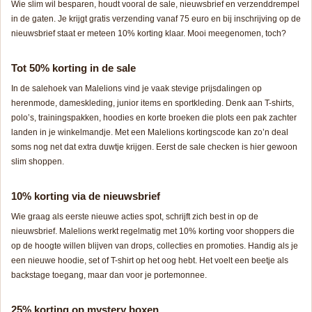
Wie slim wil besparen, houdt vooral de sale, nieuwsbrief en verzenddrempel
in de gaten. Je krijgt gratis verzending vanaf 75 euro en bij inschrijving op de
nieuwsbrief staat er meteen 10% korting klaar. Mooi meegenomen, toch?
Tot 50% korting in de sale
In de salehoek van Malelions vind je vaak stevige prijsdalingen op
herenmode, dameskleding, junior items en sportkleding. Denk aan T-shirts,
polo’s, trainingspakken, hoodies en korte broeken die plots een pak zachter
landen in je winkelmandje. Met een Malelions kortingscode kan zo’n deal
soms nog net dat extra duwtje krijgen. Eerst de sale checken is hier gewoon
slim shoppen.
10% korting via de nieuwsbrief
Wie graag als eerste nieuwe acties spot, schrijft zich best in op de
nieuwsbrief. Malelions werkt regelmatig met 10% korting voor shoppers die
op de hoogte willen blijven van drops, collecties en promoties. Handig als je
een nieuwe hoodie, set of T-shirt op het oog hebt. Het voelt een beetje als
backstage toegang, maar dan voor je portemonnee.
25% korting op mystery boxen