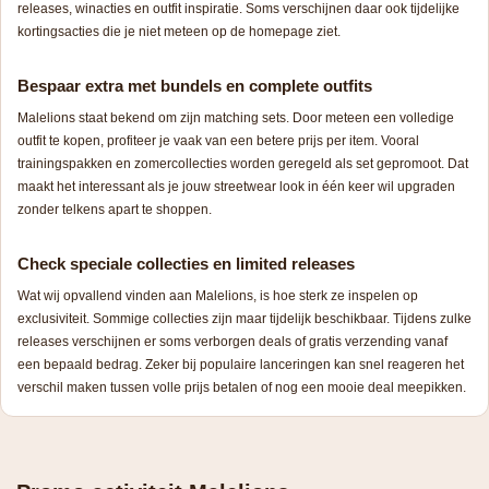
releases, winacties en outfit inspiratie. Soms verschijnen daar ook tijdelijke
kortingsacties die je niet meteen op de homepage ziet.
Bespaar extra met bundels en complete outfits
Malelions staat bekend om zijn matching sets. Door meteen een volledige
outfit te kopen, profiteer je vaak van een betere prijs per item. Vooral
trainingspakken en zomercollecties worden geregeld als set gepromoot. Dat
maakt het interessant als je jouw streetwear look in één keer wil upgraden
zonder telkens apart te shoppen.
Check speciale collecties en limited releases
Wat wij opvallend vinden aan Malelions, is hoe sterk ze inspelen op
exclusiviteit. Sommige collecties zijn maar tijdelijk beschikbaar. Tijdens zulke
releases verschijnen er soms verborgen deals of gratis verzending vanaf
een bepaald bedrag. Zeker bij populaire lanceringen kan snel reageren het
verschil maken tussen volle prijs betalen of nog een mooie deal meepikken.