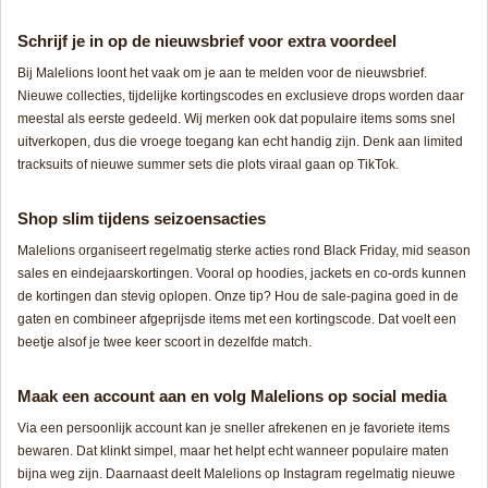
Schrijf je in op de nieuwsbrief voor extra voordeel
Bij Malelions loont het vaak om je aan te melden voor de nieuwsbrief.
Nieuwe collecties, tijdelijke kortingscodes en exclusieve drops worden daar
meestal als eerste gedeeld. Wij merken ook dat populaire items soms snel
uitverkopen, dus die vroege toegang kan echt handig zijn. Denk aan limited
tracksuits of nieuwe summer sets die plots viraal gaan op TikTok.
Shop slim tijdens seizoensacties
Malelions organiseert regelmatig sterke acties rond Black Friday, mid season
sales en eindejaarskortingen. Vooral op hoodies, jackets en co-ords kunnen
de kortingen dan stevig oplopen. Onze tip? Hou de sale-pagina goed in de
gaten en combineer afgeprijsde items met een kortingscode. Dat voelt een
beetje alsof je twee keer scoort in dezelfde match.
Maak een account aan en volg Malelions op social media
Via een persoonlijk account kan je sneller afrekenen en je favoriete items
bewaren. Dat klinkt simpel, maar het helpt echt wanneer populaire maten
bijna weg zijn. Daarnaast deelt Malelions op Instagram regelmatig nieuwe