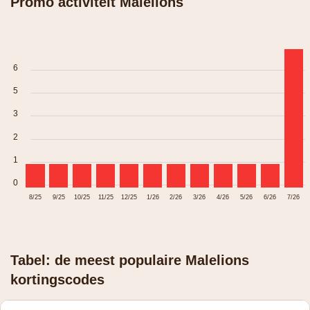
Promo activiteit Malelions
6
5
3
2
1
0
8/25
9/25
10/25
11/25
12/25
1/26
2/26
3/26
4/26
5/26
6/26
7/26
Tabel: de meest populaire Malelions
kortingscodes