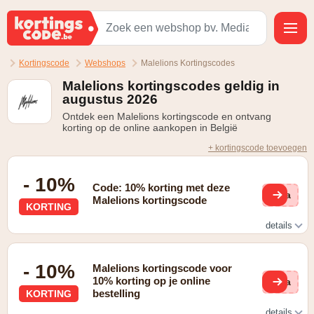
Kortingscode
Webshops
Malelions Kortingscodes
Malelions kortingscodes geldig in
augustus 2026
Ontdek een Malelions kortingscode en ontvang
korting op de online aankopen in België
+ kortingscode toevoegen
- 10%
Code: 10% korting met deze
via
Malelions kortingscode
KORTING
details
Schrijf je in voor de nieuwsbrief en ontvang 10% korting
- 10%
Malelions kortingscode voor
10% korting op je online
via
bestelling
KORTING
details