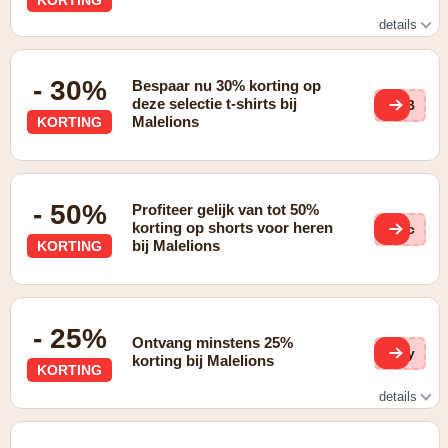
details
Gratis verzending vanaf €75
- 30%
Bespaar nu 30% korting op
deze selectie t-shirts bij
NzB
Malelions
KORTING
- 50%
Profiteer gelijk van tot 50%
korting op shorts voor heren
6Cc
bij Malelions
KORTING
- 25%
Ontvang minstens 25%
lXy
korting bij Malelions
KORTING
details
25% korting