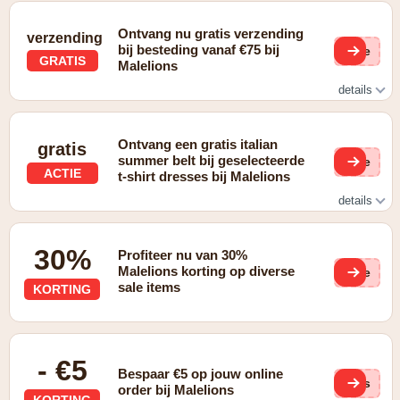
Ontvang nu gratis verzending
verzending
bij besteding vanaf €75 bij
(ge
GRATIS
Malelions
details
gratis verzending vanaf 75 euro
Ontvang een gratis italian
gratis
summer belt bij geselecteerde
(ge
ACTIE
t-shirt dresses bij Malelions
details
Ontvang een gratis Italiaanse zomerriem bij geselecteerde
T-shirtjurken.
30%
Profiteer nu van 30%
Malelions korting op diverse
(ge
sale items
KORTING
- €5
Bespaar €5 op jouw online
65s
order bij Malelions
KORTING