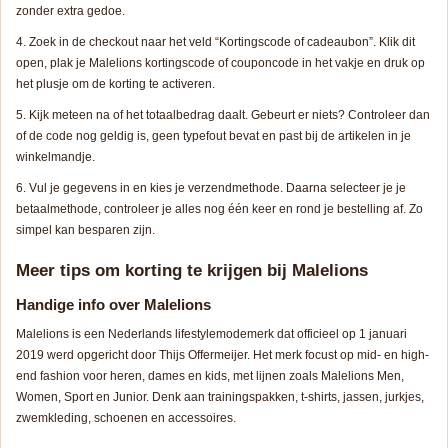
zonder extra gedoe.
Zoek in de checkout naar het veld “Kortingscode of cadeaubon”. Klik dit
open, plak je Malelions kortingscode of couponcode in het vakje en druk op
het plusje om de korting te activeren.
Kijk meteen na of het totaalbedrag daalt. Gebeurt er niets? Controleer dan
of de code nog geldig is, geen typefout bevat en past bij de artikelen in je
winkelmandje.
Vul je gegevens in en kies je verzendmethode. Daarna selecteer je je
betaalmethode, controleer je alles nog één keer en rond je bestelling af. Zo
simpel kan besparen zijn.
Meer tips om korting te krijgen bij Malelions
Handige info over Malelions
Malelions is een Nederlands lifestylemodemerk dat officieel op 1 januari
2019 werd opgericht door Thijs Offermeijer. Het merk focust op mid- en high-
end fashion voor heren, dames en kids, met lijnen zoals Malelions Men,
Women, Sport en Junior. Denk aan trainingspakken, t-shirts, jassen, jurkjes,
zwemkleding, schoenen en accessoires.