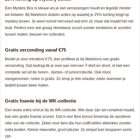
Een Mystery Box is ideaal als je van verrassingen houdt en tegelijk minder
wil betalen. Bij Malelions duiken acties op waarbij je 25% korting krijgt op
mystery boxen. Je weet vooraf niet exact wat erin zit, maar dat maakt het net
leuk. Perfect voor wie graag streetwear scoort zonder eindeloos te scrollen
tussen maten, kleuren en collecties.
Gratis verzending vanaf €75
Bestel je voor minstens €75, dan profiteer je bij Malelions van gratis
verzending. Dat bedrag tik je snel aan met een T-shirt en short, of met een
complete set uit de heren-, dames- of juniorcollectie. Ook mooi
meegenomen: ruilen is gratis. Zo shop je iets relaxter, zeker wanneer je
twijfelt tussen twee maten.
Gratis foamie bij de WK-collectie
Een leuke extra vind je bij de WK-collectie. Wie daar zijn set compleet maakt,
kan een gratis foamie scoren. Dat is een fijne bonus bovenop de sportieve
vibe van de collectie. Zeker voor fans die hun outfit willen afwerken zonder
extra kosten. Kleine meevaller, groot plezier. Zo simpel kan besparen soms
zijn.