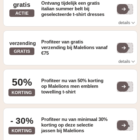
Ontvang tijdelijk een gratis
gratis
italian summer belt bij
(ge
ACTIE
geselecteerde t-shirt dresses
details
Ontvang een gratis Italiaanse zomerriem bij geselecteerde
T-shirtjurken.
Profiteer van gratis
verzending
verzending bij Malelions vanaf
(ge
GRATIS
€75
details
Gratis verzending vanaf 75 euro
50%
Profiteer nu van 50% korting
op Malelions men emblem
(ge
towelling t-shirt
KORTING
- 30%
Profiteer nu van minimaal 30%
korting op deze selectie
JGa
jassen bij Malelions
KORTING