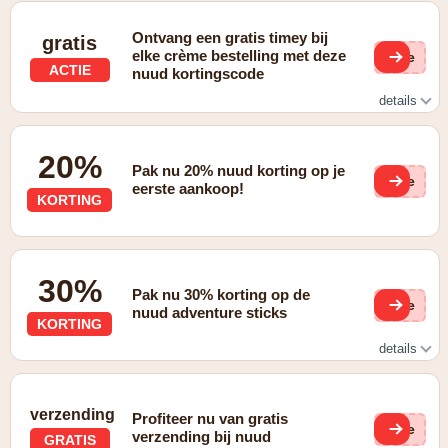
Ontvang een gratis timey bij
gratis
elke crème bestelling met deze
(ge
ACTIE
nuud kortingscode
details
gratis timey bij elke crème bestelling
20%
Pak nu 20% nuud korting op je
(ge
eerste aankoop!
KORTING
30%
Pak nu 30% korting op de
(ge
nuud adventure sticks
KORTING
details
30% korting op onze adventure sticks
verzending
Profiteer nu van gratis
(ge
verzending bij nuud
GRATIS