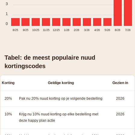
3
1
0
8/25
9/25
10/25
11/25
12/25
1/26
2/26
3/26
4/26
5/26
6/26
7/26
Tabel: de meest populaire nuud
kortingscodes
Korting
Geldige korting
Gezien in
20%
Pak nu 20% nuud korting op je volgende bestelling
2026
10%
Krijg nu 10% nuud korting op elke bestelling met
2026
deze happy plan actie