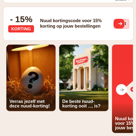
10% korting op je eerste order
- 15%
Nuud kortingscode voor 15%
STI
korting op jouw bestellingen
KORTING
Verras jezelf met
De beste nuud-
deze nuud-korting!
korting ooit ..., is?
Nuud kor
voor 15% 
jouw best