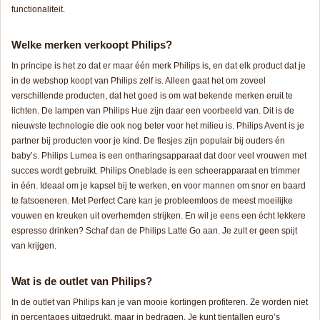
functionaliteit.
Welke merken verkoopt Philips?
In principe is het zo dat er maar één merk Philips is, en dat elk product dat je
in de webshop koopt van Philips zelf is. Alleen gaat het om zoveel
verschillende producten, dat het goed is om wat bekende merken eruit te
lichten. De lampen van Philips Hue zijn daar een voorbeeld van. Dit is de
nieuwste technologie die ook nog beter voor het milieu is. Philips Avent is je
partner bij producten voor je kind. De flesjes zijn populair bij ouders én
baby’s. Philips Lumea is een ontharingsapparaat dat door veel vrouwen met
succes wordt gebruikt. Philips Oneblade is een scheerapparaat en trimmer
in één. Ideaal om je kapsel bij te werken, en voor mannen om snor en baard
te fatsoeneren. Met Perfect Care kan je probleemloos de meest moeilijke
vouwen en kreuken uit overhemden strijken. En wil je eens een écht lekkere
espresso drinken? Schaf dan de Philips Latte Go aan. Je zult er geen spijt
van krijgen.
Wat is de outlet van Philips?
In de outlet van Philips kan je van mooie kortingen profiteren. Ze worden niet
in percentages uitgedrukt, maar in bedragen. Je kunt tientallen euro’s