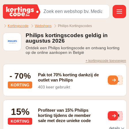
Kortingscode
Webshops
Philips Kortingscodes
Philips kortingscodes geldig in
augustus 2026
Ontdek een Philips kortingscode en ontvang korting
op de online aankopen in België
+ kortingscode toevoegen
- 70%
Pak tot 70% korting dankzij de
outlet van Philips
m5L
KORTING
403 keer gebruikt
15%
Profiteer van 15% Philips
korting tijdens de member
26M
sale met deze unieke code
KORTING
details