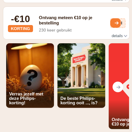
Ontgrendel 15% korting in de Member Sale! Gebruik jouw
unieke vouchercode bij het afrekenen en bespaar flink op
-€10
Philips-huishoudapparaten.
Ontvang meteen €10 op je
bestelling
SDl
KORTING
230 keer gebruikt
details
Schrijf je in op de nieuwsbrief en ontvang €10 korting op je
bestelling
Verras jezelf met
deze Philips-
De beste Philips-
korting!
korting ooit ..., is?
Ontvang 
€10 op je 