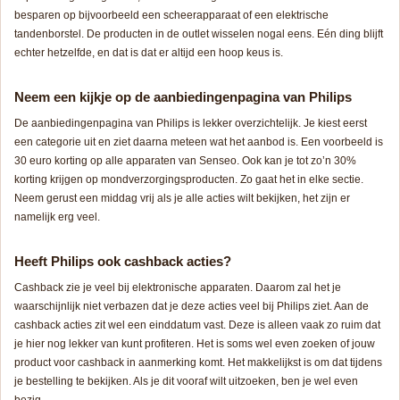
besparen op bijvoorbeeld een scheerapparaat of een elektrische
tandenborstel. De producten in de outlet wisselen nogal eens. Eén ding blijft
echter hetzelfde, en dat is dat er altijd een hoop keus is.
Neem een kijkje op de aanbiedingenpagina van Philips
De aanbiedingenpagina van Philips is lekker overzichtelijk. Je kiest eerst
een categorie uit en ziet daarna meteen wat het aanbod is. Een voorbeeld is
30 euro korting op alle apparaten van Senseo. Ook kan je tot zo’n 30%
korting krijgen op mondverzorgingsproducten. Zo gaat het in elke sectie.
Neem gerust een middag vrij als je alle acties wilt bekijken, het zijn er
namelijk erg veel.
Heeft Philips ook cashback acties?
Cashback zie je veel bij elektronische apparaten. Daarom zal het je
waarschijnlijk niet verbazen dat je deze acties veel bij Philips ziet. Aan de
cashback acties zit wel een einddatum vast. Deze is alleen vaak zo ruim dat
je hier nog lekker van kunt profiteren. Het is soms wel even zoeken of jouw
product voor cashback in aanmerking komt. Het makkelijkst is om dat tijdens
je bestelling te bekijken. Als je dit vooraf wilt uitzoeken, ben je wel even