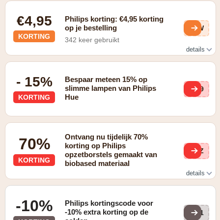
€4,95
Philips korting: €4,95 korting
op je bestelling
0nW
KORTING
342 keer gebruikt
details
In de vorm van gratis verzending bij aankoop vanaf €20
- 15%
Bespaar meteen 15% op
slimme lampen van Philips
RZ9
Hue
KORTING
Ontvang nu tijdelijk 70%
70%
korting op Philips
YmZ
opzetborstels gemaakt van
KORTING
biobased materiaal
details
Vervang alleen de opzetborstel, gemaakt van 70%
biobased materiaal***.
-10%
Philips kortingscode voor
-10% extra korting op de
NY1