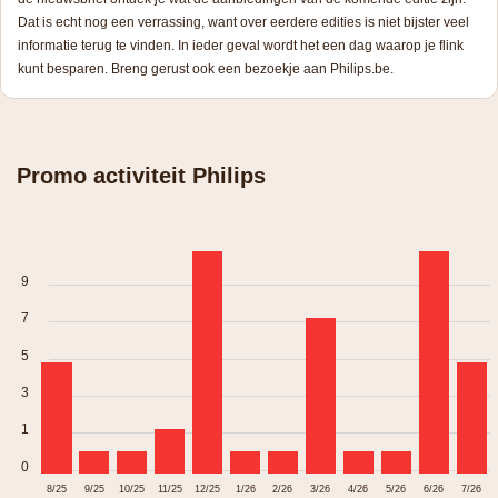
Dat is echt nog een verrassing, want over eerdere edities is niet bijster veel
informatie terug te vinden. In ieder geval wordt het een dag waarop je flink
kunt besparen. Breng gerust ook een bezoekje aan Philips.be.
Promo activiteit Philips
9
7
5
3
1
0
8/25
9/25
10/25
11/25
12/25
1/26
2/26
3/26
4/26
5/26
6/26
7/26