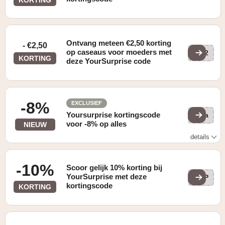
Ontvang meteen €2,50 korting
- €2,50
op caseaus voor moeders met
MD2
KORTING
deze YourSurprise code
-8%
EXCLUSIEF
Yoursurprise kortingscode
Kna
voor -8% op alles
NIEUW
details
Geldig bij een besteding van €25
-10%
Scoor gelijk 10% korting bij
YourSurprise met deze
YSP
kortingscode
KORTING