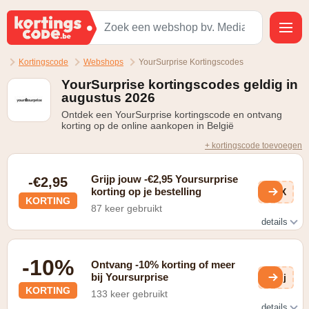
Kortingscode
Webshops
YourSurprise Kortingscodes
YourSurprise kortingscodes geldig in
augustus 2026
Ontdek een YourSurprise kortingscode en ontvang
korting op de online aankopen in België
+ kortingscode toevoegen
Grijp jouw -€2,95 Yoursurprise
-€2,95
korting op je bestelling
XOX
KORTING
87 keer gebruikt
details
Bestel voor minstens €50 en ontvang de verzendkosten
twv. €2,95
-10%
Ontvang -10% korting of meer
bij Yoursurprise
TFj
KORTING
133 keer gebruikt
details