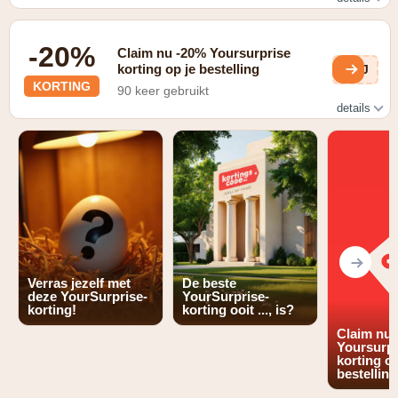
Ga naar de SALE categorie en scoor kortingen tot -10%
en meer!
-20%
Claim nu -20% Yoursurprise
korting op je bestelling
sMJ
KORTING
90 keer gebruikt
details
Geldig bij inschrijven op de Yoursurprise nieuwsbrief
Verras jezelf met
De beste
deze YourSurprise-
YourSurprise-
korting!
korting ooit ..., is?
Claim nu
Yoursurpr
korting op
bestelling