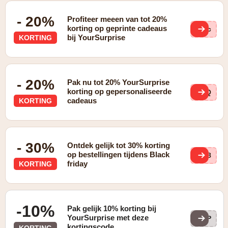
- 20%
Profiteer meeen van tot 20%
korting op geprinte cadeaus
cpc
bij YourSurprise
KORTING
- 20%
Pak nu tot 20% YourSurprise
korting op gepersonaliseerde
D5Q
cadeaus
KORTING
- 30%
Ontdek gelijk tot 30% korting
op bestellingen tijdens Black
zT8
friday
KORTING
-10%
Pak gelijk 10% korting bij
YourSurprise met deze
YSP
kortingscode
KORTING