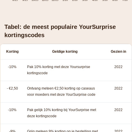
8/25
9/25
10/25
11/25
12/25
1/26
2/26
3/26
4/26
5/26
6/26
7/26
Tabel: de meest populaire YourSurprise
kortingscodes
Korting
Geldige korting
Gezien in
-10%
Pak 10% korting met deze Yoursurprise
2022
kortingscode
- €2,50
Ontvang meteen €2,50 korting op caseaus
2022
voor moeders met deze YourSurprise code
-10%
Pak gelijk 10% korting bij YourSurprise met
2022
deze kortingscode
-9%
Grijp meteen 9% korting op je bestelling met
2022