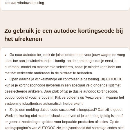
zomaar window dressing.
Zo gebruik je een autodoc kortingscode bij
het afrekenen
Ga naar autodoc.be, zoek de juiste onderdelen voor jouw wagen en voeg
alles toe aan je winkelmandje. Handig: op de homepage kun je eerst je
automerk, model en motorversie selecteren, zodat je minder kans hebt om
met het verkeerde onderdeel in de pitstraat te belanden.
Open daarna je winkelmandje en controleer je bestelling. Bij AUTODOC
kun je je kortingsboncode invoeren in een speciaal veld onder de lijst met
geselecteerde artikelen. Daar plak of typ je dus je autodoc kortingscode,
couponcode of vouchercode in. Klik vervolgens op ‘Verzilveren’, waarna het
systeem je totaalbedrag automatisch herberekent.
Zie je een melding dat de code succesvol is toegepast? Dan zit je goed.
Werkt de korting niet meteen, check dan even of je code nog geldig is en of
er geen uitzonderingen gelden voor bepaalde producten of acties. Op de
kortingspagina’s van AUTODOC zie je bijvoorbeeld dat sommige codes niet