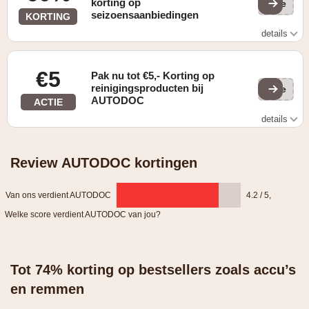
korting op
(ge
seizoensaanbiedingen
KORTING
details
tot 60% korting op seizoensaanbiedingen
€5
Pak nu tot €5,- Korting op
reinigingsproducten bij
(ge
AUTODOC
ACTIE
details
tot €5,- korting op reinigingsproducten
Review AUTODOC kortingen
Van ons verdient AUTODOC
4.2 / 5
,
Welke score verdient AUTODOC van jou?
Tot 74% korting op bestsellers zoals accu’s
en remmen