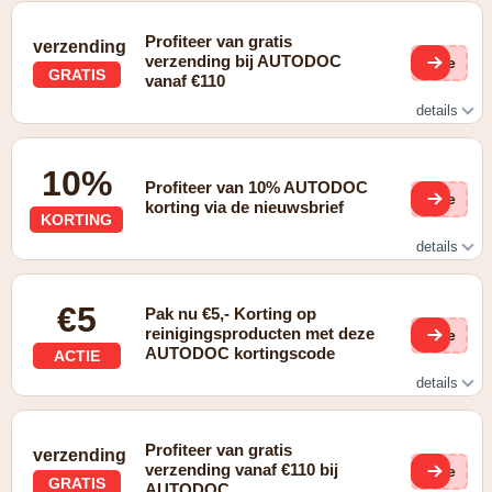
Profiteer van gratis
verzending
verzending bij AUTODOC
(ge
GRATIS
vanaf €110
details
Gratis verzending vanaf €110,-
10%
Profiteer van 10% AUTODOC
(ge
korting via de nieuwsbrief
KORTING
details
10% korting via de nieuwsbrief
€5
Pak nu €5,- Korting op
reinigingsproducten met deze
(ge
AUTODOC kortingscode
ACTIE
details
€5,- korting op reinigingsproducten
Profiteer van gratis
verzending
verzending vanaf €110 bij
(ge
GRATIS
AUTODOC