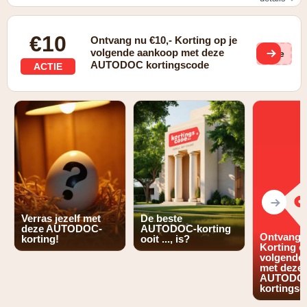
Er zijn geen speciale voorwaarden voor deze promotie.
€10
Ontvang nu €10,- Korting op je
volgende aankoop met deze
(ge
AUTODOC kortingscode
ACTIE
Verras jezelf met
De beste
deze AUTODOC-
AUTODOC-korting
Ontvang n
korting!
ooit ..., is?
Korting o
volgende
met deze
AUTODO
kortingsc