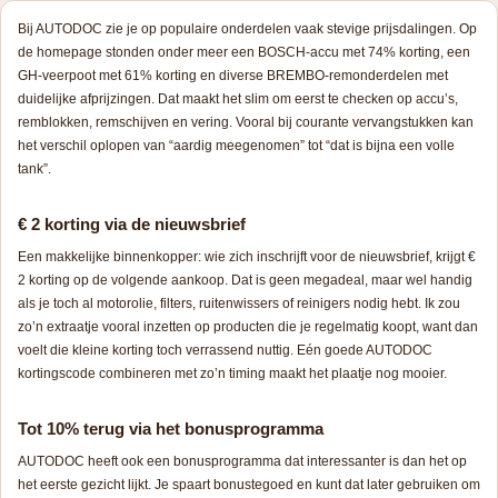
Bij AUTODOC zie je op populaire onderdelen vaak stevige prijsdalingen. Op
de homepage stonden onder meer een BOSCH-accu met 74% korting, een
GH-veerpoot met 61% korting en diverse BREMBO-remonderdelen met
duidelijke afprijzingen. Dat maakt het slim om eerst te checken op accu’s,
remblokken, remschijven en vering. Vooral bij courante vervangstukken kan
het verschil oplopen van “aardig meegenomen” tot “dat is bijna een volle
tank”.
€ 2 korting via de nieuwsbrief
Een makkelijke binnenkopper: wie zich inschrijft voor de nieuwsbrief, krijgt €
2 korting op de volgende aankoop. Dat is geen megadeal, maar wel handig
als je toch al motorolie, filters, ruitenwissers of reinigers nodig hebt. Ik zou
zo’n extraatje vooral inzetten op producten die je regelmatig koopt, want dan
voelt die kleine korting toch verrassend nuttig. Eén goede AUTODOC
kortingscode combineren met zo’n timing maakt het plaatje nog mooier.
Tot 10% terug via het bonusprogramma
AUTODOC heeft ook een bonusprogramma dat interessanter is dan het op
het eerste gezicht lijkt. Je spaart bonustegoed en kunt dat later gebruiken om