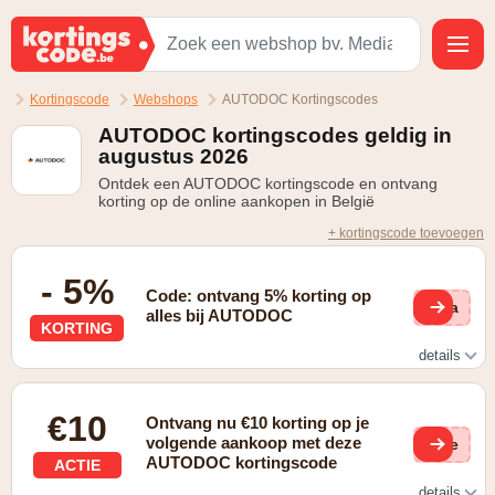
Kortingscode
Webshops
AUTODOC Kortingscodes
AUTODOC kortingscodes geldig in
augustus 2026
Ontdek een AUTODOC kortingscode en ontvang
korting op de online aankopen in België
+ kortingscode toevoegen
- 5%
Code: ontvang 5% korting op
via
alles bij AUTODOC
KORTING
details
Als lid van AUTODOC ontvang je 5% korting op alles
€10
Ontvang nu €10 korting op je
volgende aankoop met deze
(ge
AUTODOC kortingscode
ACTIE
details