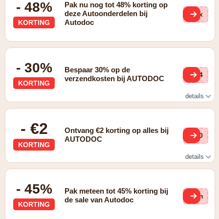
- 48%
Pak nu nog tot 48% korting op
deze Autoonderdelen bij
ZMx
Autodoc
KORTING
- 30%
Bespaar 30% op de
px4
verzendkosten bij AUTODOC
KORTING
details
Via AUTODOC PLUS
- €2
Ontvang €2 korting op alles bij
fY0
AUTODOC
KORTING
details
Geldig na inschrijving voor de nieuwsbrief
- 45%
Pak meteen tot 45% korting bij
Ntm
de sale van Autodoc
KORTING