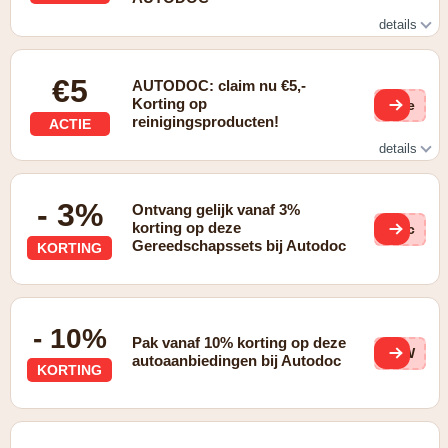
details
gratis verzending vanaf €110,-
€5
AUTODOC: claim nu €5,-
Korting op
(ge
reinigingsproducten!
ACTIE
details
€5,- korting op reinigingsproducten
- 3%
Ontvang gelijk vanaf 3%
korting op deze
csc
Gereedschapssets bij Autodoc
KORTING
- 10%
Pak vanaf 10% korting op deze
53W
autoaanbiedingen bij Autodoc
KORTING