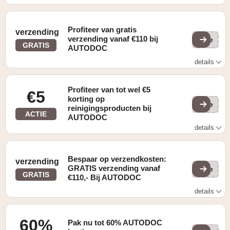
Profiteer van gratis
verzending
verzending vanaf €110 bij
(ge
GRATIS
AUTODOC
details
gratis verzending vanaf €110,-
Profiteer van tot wel €5
€5
korting op
(ge
reinigingsproducten bij
ACTIE
AUTODOC
details
tot €5,- korting op reinigingsproducten
Bespaar op verzendkosten:
verzending
GRATIS verzending vanaf
(ge
GRATIS
€110,- Bij AUTODOC
details
Gratis verzending vanaf €110,-
60%
Pak nu tot 60% AUTODOC