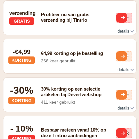
verzending
Profiteer nu van gratis
(ge
verzending bij Tintrio
GRATIS
details
De speciale voorwaarden voor deze promo zijn gratis
verzending.
-€4,99
€4,99 korting op je bestelling
wEF
KORTING
266 keer gebruikt
details
In de vorm van gratis verzending bij aankoop vanaf €59
-30%
30% korting op een selectie
artikelen bij Deverfwebshop
QQe
KORTING
411 keer gebruikt
details
Op de koopjes pagina
- 10%
Bespaar meteen vanaf 10% op
0VR
deze Tintrio aanbiedingen
KORTING