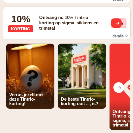
-15 eur op alles van trimetal
10%
Ontvang nu 10% Tintrio
korting op sigma, sikkens en
(ge
trimetal
KORTING
details
10% korting op sigma, sikkens en trimetal
Verras jezelf met
deze Tintrio-
De beste Tintrio-
korting!
korting ooit ..., is?
Ontvang 
Tintrio ko
sigma, si
trimetal