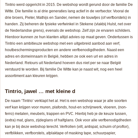
Tintrio werd opgericht in 2015. De webshop wordt gerund door de familie De
Witte. Die familie is al drie generaties lang actief in de verfsector. Vooral de
drie broers, Pieter, Mathijs en Sander, nemen de touwtjes (of verfborstels) in
handen. Zij beheren de fysieke verfwinkel in Stekene (vlakbij Hulst, net over
de Nederlandse grens), evenals de webshop. Zelf zijn ze ervaren schilders.
Hierdoor kunnen ze hun klanten altijd advies op maat geven. Ondertussen is
Tintrio een ambitieuze webshop met een uitgebreid aanbod aan verf,
houtbeschermingsproducten en andere verfbenodigdheden. Naast een
adres en domeinnaam in België, hebben ze ook een url en adres in
Nederland. Retours uit Nederland hoeven dus niet per se naar België
verstuurd te worden. Bij familie De Witte kan je naast wit, nog een heel
assortiment aan kleuren krijgen.
Tintrio, jawel … met kleine d
De naam ‘Tintrio’ verklapt het al. Het is een webshop waar je alle soorten
verf kan krijgen voor muren, plafonds, hout-en schrijnwerk, vloeren, (non-
ferro) metalen, meubels, trappen en PVC. Hierbij heb je de keuze tussen,
(extra) mat, glans, zijdeglans of halfglans. Ook voor alle verfbenodigdheden
kan je bij deze webshop terecht. Verfrollen (vilt, antispat, schuim of proflor),
verfblikken, verfborstels, afplaktape of masking tape, schuurpapier,