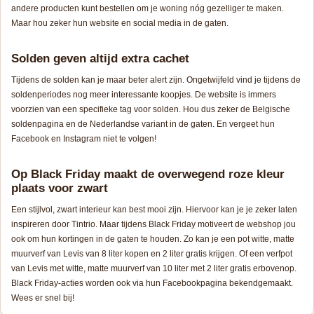
andere producten kunt bestellen om je woning nóg gezelliger te maken.
Maar hou zeker hun website en social media in de gaten.
Solden geven altijd extra cachet
Tijdens de solden kan je maar beter alert zijn. Ongetwijfeld vind je tijdens de
soldenperiodes nog meer interessante koopjes. De website is immers
voorzien van een specifieke tag voor solden. Hou dus zeker de Belgische
soldenpagina en de Nederlandse variant in de gaten. En vergeet hun
Facebook en Instagram niet te volgen!
Op Black Friday maakt de overwegend roze kleur
plaats voor zwart
Een stijlvol, zwart interieur kan best mooi zijn. Hiervoor kan je je zeker laten
inspireren door Tintrio. Maar tijdens Black Friday motiveert de webshop jou
ook om hun kortingen in de gaten te houden. Zo kan je een pot witte, matte
muurverf van Levis van 8 liter kopen en 2 liter gratis krijgen. Of een verfpot
van Levis met witte, matte muurverf van 10 liter met 2 liter gratis erbovenop.
Black Friday-acties worden ook via hun Facebookpagina bekendgemaakt.
Wees er snel bij!