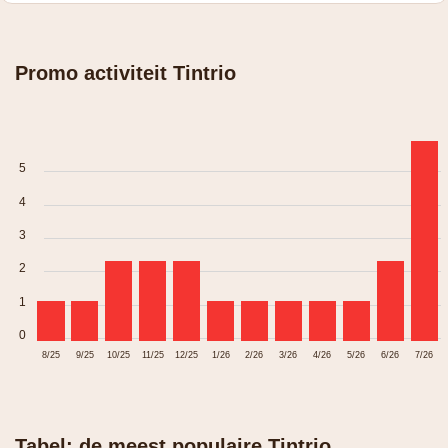
Promo activiteit Tintrio
5
4
3
2
1
0
8/25
9/25
10/25
11/25
12/25
1/26
2/26
3/26
4/26
5/26
6/26
7/26
Tabel: de meest populaire Tintrio