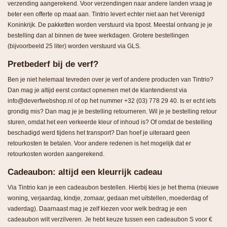
verzending aangerekend. Voor verzendingen naar andere landen vraag je
beter een offerte op maat aan. Tintrio levert echter niet aan het Verenigd
Koninkrijk. De pakketten worden verstuurd via bpost. Meestal ontvang je je
bestelling dan al binnen de twee werkdagen. Grotere bestellingen
(bijvoorbeeld 25 liter) worden verstuurd via GLS.
Pretbederf bij de verf?
Ben je niet helemaal tevreden over je verf of andere producten van Tintrio?
Dan mag je altijd eerst contact opnemen met de klantendienst via
info@deverfwebshop.nl of op het nummer +32 (03) 778 29 40. Is er echt iets
grondig mis? Dan mag je je bestelling retourneren. Wil je je bestelling retour
sturen, omdat het een verkeerde kleur of inhoud is? Of omdat de bestelling
beschadigd werd tijdens het transport? Dan hoef je uiteraard geen
retourkosten te betalen. Voor andere redenen is het mogelijk dat er
retourkosten worden aangerekend.
Cadeaubon: altijd een kleurrijk cadeau
Via Tintrio kan je een cadeaubon bestellen. Hierbij kies je het thema (nieuwe
woning, verjaardag, kindje, zomaar, gedaan met uitstellen, moederdag of
vaderdag). Daarnaast mag je zelf kiezen voor welk bedrag je een
cadeaubon wilt verzilveren. Je hebt keuze tussen een cadeaubon S voor €