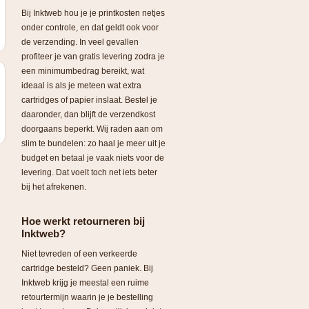
Bij Inktweb hou je je printkosten netjes
onder controle, en dat geldt ook voor
de verzending. In veel gevallen
profiteer je van gratis levering zodra je
een minimumbedrag bereikt, wat
ideaal is als je meteen wat extra
cartridges of papier inslaat. Bestel je
daaronder, dan blijft de verzendkost
doorgaans beperkt. Wij raden aan om
slim te bundelen: zo haal je meer uit je
budget en betaal je vaak niets voor de
levering. Dat voelt toch net iets beter
bij het afrekenen.
Hoe werkt retourneren bij
Inktweb?
Niet tevreden of een verkeerde
cartridge besteld? Geen paniek. Bij
Inktweb krijg je meestal een ruime
retourtermijn waarin je je bestelling