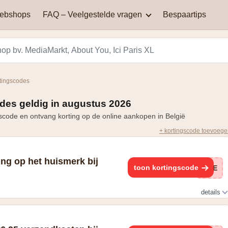
webshops
FAQ – Veelgestelde vragen
Bespaartips
AliExpress
Aqualibi
Waar kan je kortingscodes
Waarom werkt mijn
vinden?
kortingscode niet?
Hey! telecom
ICI PARIS XL
tingscodes
Black Friday in België: een
Miinto
Pizza hut
dag van spectaculaire
des geldig in augustus 2026
Hoe bereken je korting?
kortingen en aanbiedingen
scode en ontvang korting op de online aankopen in België
Smeg
Vanden Borre
+ kortingscode toevoeg
Zooplus
ng op het huismerk bij
toon kortingscode
NIE
details