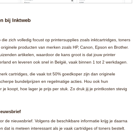
en bij Inktweb
e zich volledig focust op printersupplies zoals inktcartridges, toners
n originele producten van merken zoals HP, Canon, Epson en Brother.
duizenden artikelen, waardoor de kans groot is dat jouw printer
erland en leveren ook snel in België, vaak binnen 1 tot 2 werkdagen.
merk cartridges, die vaak tot 50% goedkoper zijn dan originele
scherpe bundelprijzen en regelmatige acties. Hou ook hun
je koopt, hoe lager je prijs per stuk. Zo druk jij je printkosten stevig
ieuwsbrief
voor de nieuwsbrief. Volgens de beschikbare informatie krijg je daarna
dat is meteen interessant als je vaak cartridges of toners bestelt.