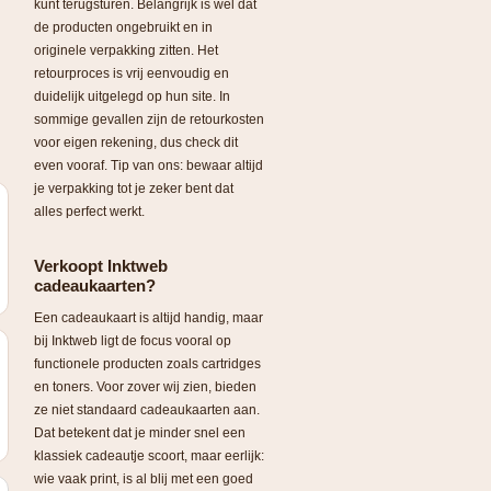
kunt terugsturen. Belangrijk is wel dat
de producten ongebruikt en in
originele verpakking zitten. Het
retourproces is vrij eenvoudig en
duidelijk uitgelegd op hun site. In
sommige gevallen zijn de retourkosten
voor eigen rekening, dus check dit
even vooraf. Tip van ons: bewaar altijd
je verpakking tot je zeker bent dat
alles perfect werkt.
Verkoopt Inktweb
cadeaukaarten?
Een cadeaukaart is altijd handig, maar
bij Inktweb ligt de focus vooral op
functionele producten zoals cartridges
en toners. Voor zover wij zien, bieden
ze niet standaard cadeaukaarten aan.
Dat betekent dat je minder snel een
klassiek cadeautje scoort, maar eerlijk:
wie vaak print, is al blij met een goed