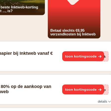
 beste Inktweb-korting
t ..., is?
Betaal slechts €6,95
verzendkosten bij Inktweb
apier bij Inktweb vanaf €
toon kortingscode
Nkk
l 80% op de aankoop van
toon kortingscode
hMp
ktweb
details