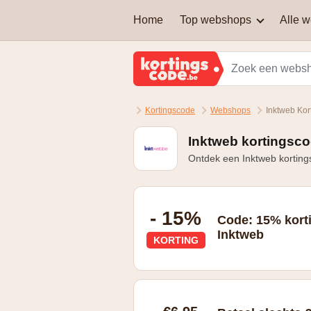
Home
Top webshops
Alle 
AEG
Welke soort kortingscodes
zijn er?
Brussels Airlines
Kortingscode
Webshops
Inktweb Kor
Kan je een kortingscode
Martin's Hotels
combineren om nog extra
korting te krijgen?
Inktweb kortingsco
Ontdek een Inktweb korting
Samsung
Zalando Lounge
- 15%
Code: 15% korti
Inktweb
KORTING
Huismerk