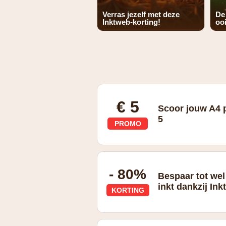
Verras jezelf met deze
De
Inktweb-korting!
ooi
€ 5
Scoor jouw A4 p
5
PROMO
- 80%
Bespaar tot we
inkt dankzij In
KORTING
Voordelig