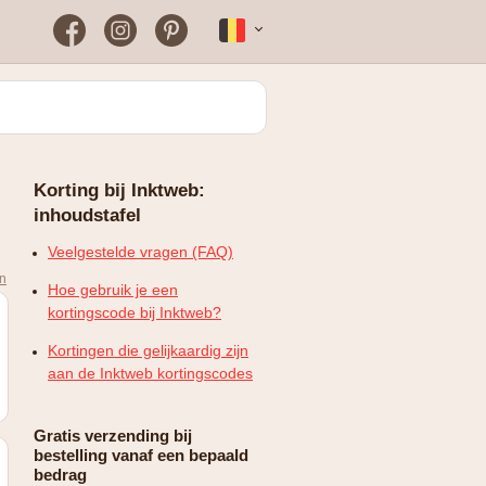
Facebook
Instagram
Pinterest
Français
Bloomon
Wanneer vind je het vaakst
een werkende
kortingscode?
Just Russel
Korting bij Inktweb:
Plopsaland Theater Hotel
inhoudstafel
FAQ – Veelgestelde vragen
WONDR
Veelgestelde vragen (FAQ)
en
Hoe gebruik je een
kortingscode bij Inktweb?
Kortingen die gelijkaardig zijn
aan de Inktweb kortingscodes
Gratis verzending bij
bestelling vanaf een bepaald
bedrag