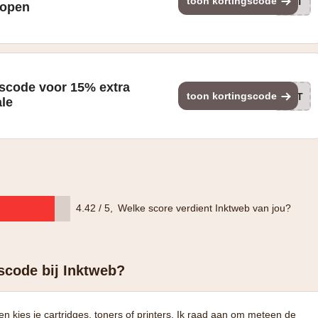
toon kortingscode
VET
kopen
gscode voor 15% extra
toon kortingscode
VET
ale
4.42 / 5
,
Welke score verdient Inktweb van jou?
scode bij Inktweb?
 kies je cartridges, toners of printers. Ik raad aan om meteen de