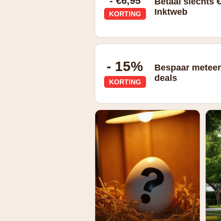
- €6,95
Betaal slechts 
Inktweb
KORTING
€6,95 verzendkosten
- 15%
Bespaar meteen
deals
KORTING