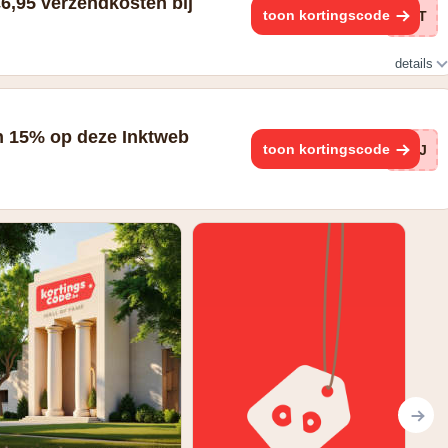
€6,95 verzendkosten bij
toon kortingscode
TDT
details
 15% op deze Inktweb
toon kortingscode
UJJ