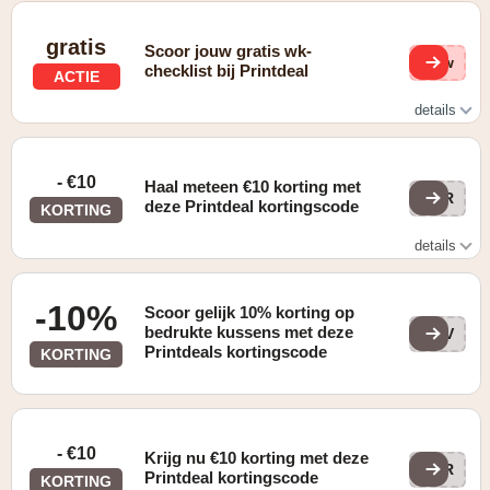
gratis
Scoor jouw gratis wk-
1rw
checklist bij Printdeal
ACTIE
details
Jouw gratis WK-checklist staat klaar! Alles voor een
legendarisch WK begint hier
- €10
Haal meteen €10 korting met
CHR
deze Printdeal kortingscode
KORTING
details
Enkel geldig op je bestelling vanaf €30
-10%
Scoor gelijk 10% korting op
bedrukte kussens met deze
PPV
Printdeals kortingscode
KORTING
- €10
Krijg nu €10 korting met deze
CHR
Printdeal kortingscode
KORTING