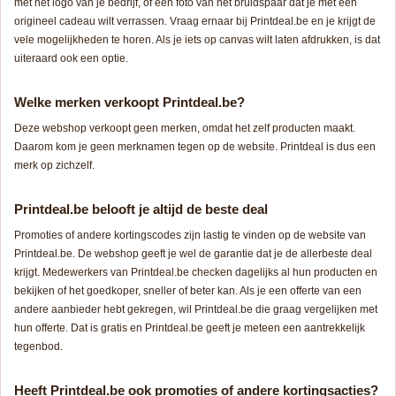
met het logo van je bedrijf, of een foto van het bruidspaar dat je met een
origineel cadeau wilt verrassen. Vraag ernaar bij Printdeal.be en je krijgt de
vele mogelijkheden te horen. Als je iets op canvas wilt laten afdrukken, is dat
uiteraard ook een optie.
Welke merken verkoopt Printdeal.be?
Deze webshop verkoopt geen merken, omdat het zelf producten maakt.
Daarom kom je geen merknamen tegen op de website. Printdeal is dus een
merk op zichzelf.
Printdeal.be belooft je altijd de beste deal
Promoties of andere kortingscodes zijn lastig te vinden op de website van
Printdeal.be. De webshop geeft je wel de garantie dat je de allerbeste deal
krijgt. Medewerkers van Printdeal.be checken dagelijks al hun producten en
bekijken of het goedkoper, sneller of beter kan. Als je een offerte van een
andere aanbieder hebt gekregen, wil Printdeal.be die graag vergelijken met
hun offerte. Dat is gratis en Printdeal.be geeft je meteen een aantrekkelijk
tegenbod.
Heeft Printdeal.be ook promoties of andere kortingsacties?