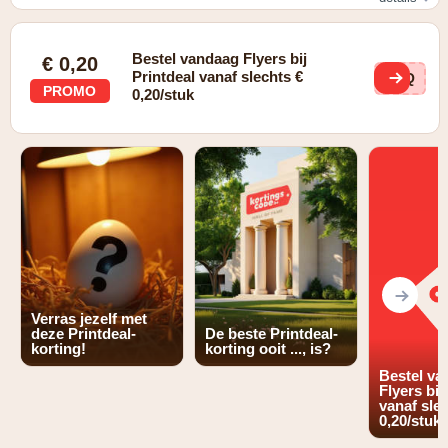
Schrijf je in op de nieuwsbrief en ontvang 10% korting op
je bestelling
Bestel vandaag Flyers bij
€ 0,20
Printdeal vanaf slechts €
KMQ
PROMO
0,20/stuk
Verras jezelf met
deze Printdeal-
De beste Printdeal-
korting!
korting ooit ..., is?
Bestel va
Flyers bij
vanaf sle
0,20/stuk