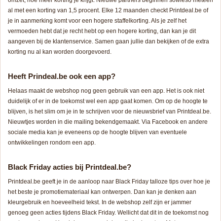
omzet, hoe meer korting je krijgt. Nieuwe partners beginnen sowieso meteen
al met een korting van 1,5 procent. Elke 12 maanden checkt Printdeal.be of
je in aanmerking komt voor een hogere staffelkorting. Als je zelf het
vermoeden hebt dat je recht hebt op een hogere korting, dan kan je dit
aangeven bij de klantenservice. Samen gaan jullie dan bekijken of de extra
korting nu al kan worden doorgevoerd.
Heeft Prindeal.be ook een app?
Helaas maakt de webshop nog geen gebruik van een app. Het is ook niet
duidelijk of er in de toekomst wel een app gaat komen. Om op de hoogte te
blijven, is het slim om je in te schrijven voor de nieuwsbrief van Printdeal.be.
Nieuwtjes worden in die mailing bekendgemaakt. Via Facebook en andere
sociale media kan je eveneens op de hoogte blijven van eventuele
ontwikkelingen rondom een app.
Black Friday acties bij Printdeal.be?
Printdeal.be geeft je in de aanloop naar Black Friday talloze tips over hoe je
het beste je promotiemateriaal kan ontwerpen. Dan kan je denken aan
kleurgebruik en hoeveelheid tekst. In de webshop zelf zijn er jammer
genoeg geen acties tijdens Black Friday. Wellicht dat dit in de toekomst nog