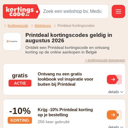
Kortingscode
Webshops
Printdeal Kortingscodes
Printdeal kortingscodes geldig in
augustus 2026
Ontdek een Printdeal kortingscode en ontvang
korting op de online aankopen in België
+ kortingscode toevoegen
Ontvang nu een gratis
gratis
lookbook vol inspiratie voor
(ge
ACTIE
buiten bij Printdeal
details
De speciale voorwaarden voor deze promotie zijn dat je
een gratis lookbook boordevol inspiratie voor buiten
-10%
ontvangt.
Krijg -10% Printdeal korting
op je bestelling
NbH
KORTING
256 keer gebruikt
details