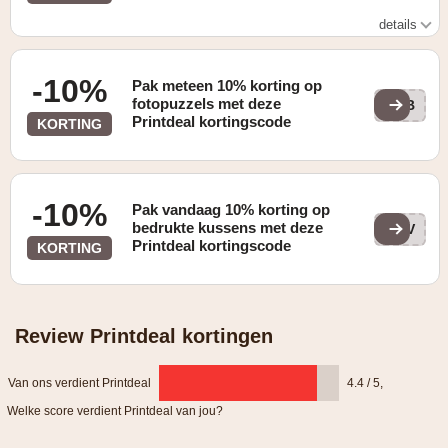
details
Enkel geldig bij besteding vanaf €30
-10%
Pak meteen 10% korting op
fotopuzzels met deze
PPB
Printdeal kortingscode
KORTING
-10%
Pak vandaag 10% korting op
bedrukte kussens met deze
PPV
Printdeal kortingscode
KORTING
Review Printdeal kortingen
Van ons verdient Printdeal
4.4 / 5
,
Welke score verdient Printdeal van jou?