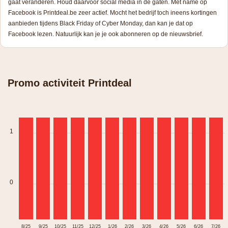
gaat veranderen. Houd daarvoor social media in de gaten. Met name op
Facebook is Printdeal.be zeer actief. Mocht het bedrijf toch ineens kortingen
aanbieden tijdens Black Friday of Cyber Monday, dan kan je dat op
Facebook lezen. Natuurlijk kan je je ook abonneren op de nieuwsbrief.
Promo activiteit Printdeal
1
0
8/25
9/25
10/25
11/25
12/25
1/26
2/26
3/26
4/26
5/26
6/26
7/26