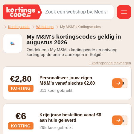
Kortingscode
Webshops
My M&M's Kortingscodes
My M&M's kortingscodes geldig in
augustus 2026
Ontdek een My M&M's kortingscode en ontvang
korting op de online aankopen in België
+ kortingscode toevoegen
€2,80
Personaliseer jouw eigen
M&M's vanaf slechts €2,80
Ih9
KORTING
311 keer gebruikt
€6
Krijg jouw bestelling vanaf €6
aan huis geleverd
WKm
KORTING
295 keer gebruikt