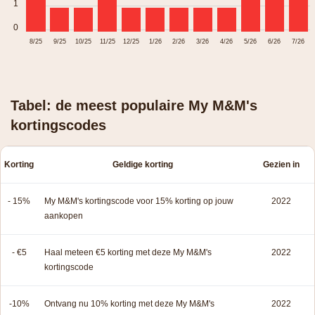
1
0
8/25
9/25
10/25
11/25
12/25
1/26
2/26
3/26
4/26
5/26
6/26
7/26
Tabel: de meest populaire My M&M's
kortingscodes
Korting
Geldige korting
Gezien in
- 15%
My M&M's kortingscode voor 15% korting op jouw
2022
aankopen
- €5
Haal meteen €5 korting met deze My M&M's
2022
kortingscode
-10%
Ontvang nu 10% korting met deze My M&M's
2022