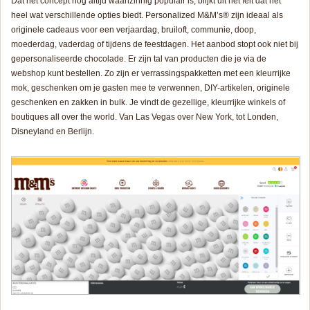
Dat het concept nog altijd waanzinnig populair is, blijkt uit het feit dat het
heel wat verschillende opties biedt. Personalized M&M’s® zijn ideaal als
originele cadeaus voor een verjaardag, bruiloft, communie, doop,
moederdag, vaderdag of tijdens de feestdagen. Het aanbod stopt ook niet bij
gepersonaliseerde chocolade. Er zijn tal van producten die je via de
webshop kunt bestellen. Zo zijn er verrassingspakketten met een kleurrijke
mok, geschenken om je gasten mee te verwennen, DIY-artikelen, originele
geschenken en zakken in bulk. Je vindt de gezellige, kleurrijke winkels of
boutiques
all over the world
. Van Las Vegas over New York, tot Londen,
Disneyland en Berlijn.