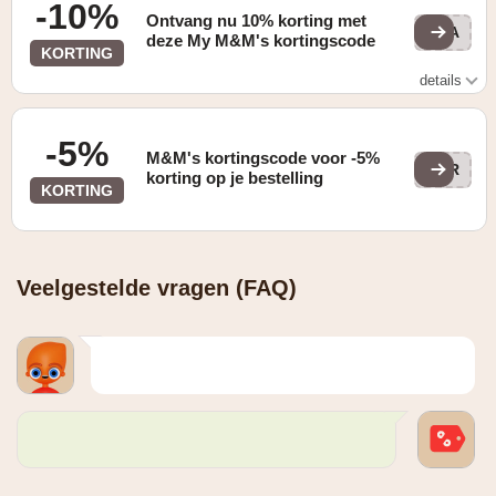
-10%
Ontvang nu 10% korting met
FLA
deze My M&M's kortingscode
KORTING
details
Gevonden op de "HOME" pagina
-5%
M&M's kortingscode voor -5%
PER
korting op je bestelling
KORTING
Veelgestelde vragen (FAQ)