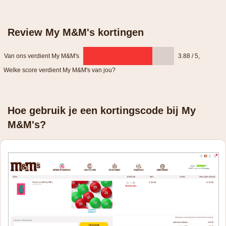
Review My M&M's kortingen
Van ons verdient My M&M's
3.88 / 5
,
Welke score verdient My M&M's van jou?
Hoe gebruik je een kortingscode bij My
M&M's?