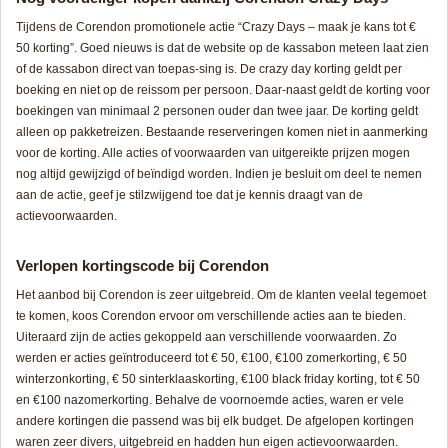
Tijdens de Corendon promotionele actie “Crazy Days – maak je kans tot €
50 korting”. Goed nieuws is dat de website op de kassabon meteen laat zien
of de kassabon direct van toepas-sing is. De crazy day korting geldt per
boeking en niet op de reissom per persoon. Daar-naast geldt de korting voor
boekingen van minimaal 2 personen ouder dan twee jaar. De korting geldt
alleen op pakketreizen. Bestaande reserveringen komen niet in aanmerking
voor de korting. Alle acties of voorwaarden van uitgereikte prijzen mogen
nog altijd gewijzigd of beïndigd worden. Indien je besluit om deel te nemen
aan de actie, geef je stilzwijgend toe dat je kennis draagt van de
actievoorwaarden.
Verlopen kortingscode bij Corendon
Het aanbod bij Corendon is zeer uitgebreid. Om de klanten veelal tegemoet
te komen, koos Corendon ervoor om verschillende acties aan te bieden.
Uiteraard zijn de acties gekoppeld aan verschillende voorwaarden. Zo
werden er acties geïntroduceerd tot € 50, €100, €100 zomerkorting, € 50
winterzonkorting, € 50 sinterklaaskorting, €100 black friday korting, tot € 50
en €100 nazomerkorting. Behalve de voornoemde acties, waren er vele
andere kortingen die passend was bij elk budget. De afgelopen kortingen
waren zeer divers, uitgebreid en hadden hun eigen actievoorwaarden.