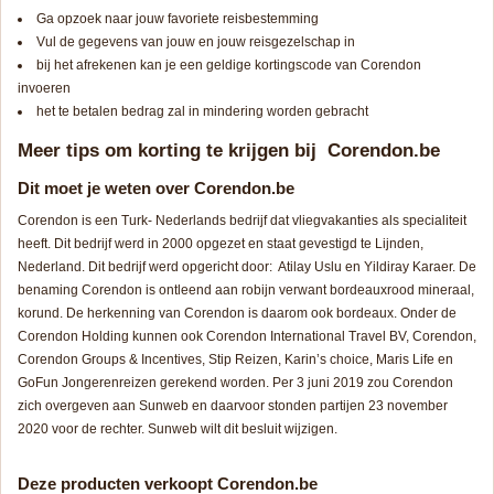
Ga opzoek naar jouw favoriete reisbestemming
Vul de gegevens van jouw en jouw reisgezelschap in
bij het afrekenen kan je een geldige kortingscode van Corendon
invoeren
het te betalen bedrag zal in mindering worden gebracht
Meer tips om korting te krijgen bij Corendon.be
Dit moet je weten over Corendon.be
Corendon is een Turk- Nederlands bedrijf dat vliegvakanties als specialiteit
heeft. Dit bedrijf werd in 2000 opgezet en staat gevestigd te Lijnden,
Nederland. Dit bedrijf werd opgericht door: Atilay Uslu en Yildiray Karaer. De
benaming Corendon is ontleend aan robijn verwant bordeauxrood mineraal,
korund. De herkenning van Corendon is daarom ook bordeaux. Onder de
Corendon Holding kunnen ook Corendon International Travel BV, Corendon,
Corendon Groups & Incentives, Stip Reizen, Karin’s choice, Maris Life en
GoFun Jongerenreizen gerekend worden. Per 3 juni 2019 zou Corendon
zich overgeven aan Sunweb en daarvoor stonden partijen 23 november
2020 voor de rechter. Sunweb wilt dit besluit wijzigen.
Deze producten verkoopt Corendon.be