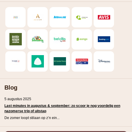
Blog
5 augustus 2025
Last minutes in augustus & september: zo scoor je nog voordelig een
nazomerse trip of uitstap
De zomer loopt stilaan op z’n ein...