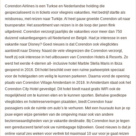
Corendon Airlines is een Turkse en Nederlandse holding die
gespecialiseerd is in tickets voor vliegreis vakanties. Het bedrijf startte als
reisbureau, met reizen naar Turkije. Al heel gauw groeide Corendon uit naar
touroperator. Het assortiment van reizen is in de loop der jaren flink
uitgebreid. Corendon verzorgt jaarlijks de vakanties voor meer dan 750
duizend vakantiegangers uit Nederland en België. Had je interesse in een
vakantie naar Disney? Goed nieuws is dat Corendon ook vliegticktes
aanbiedt naar Disney. Naast de vele vliegreizen die Corendon verzorgt,
heeft zij ook interesse in het uitbouwen van Corendon Hotels & Resorts. Zo
werd het eerste 4-sterren all- inclusive hotel Marble Stella Maris in Ibiza
geopend in 2016. Dit hotel beschikt over een ruime parkeerplek speciaal
voor de hotelgasten om veilig te kunnen parkeren. Daarna vond de opening
plaats van Corendon Village Amsterdam in 2018. In Amsterdam staat ook het
Corendon City Hotel gevestigd. Dit hotel biedt naast gratis WiFi ook de
mogelijkheid om te kunnen eten en te kunnen sporten. Behalve goedkope
vliegticktes en hotelreserveringen plaatsten, biedt Corendon haar
passagiers ook de ruimte om auto’s te verhuren. Met een huurauto kun je op
jouw eigen wijze genieten van de omgeving maar ook van andere
bezienswaardigheden van je vakantie destinatie. Bij Corendon kun je tegen
een gereduceerd tarief ook uw ruimbagage bijboeken. Goed nieuws is dat je
online vanaf zes weken voor vertrek tot maximaal 10 uur voor je gaat reizen