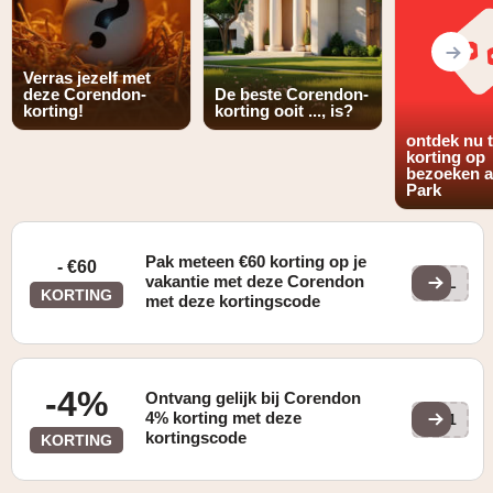
Verras jezelf met
deze Corendon-
De beste Corendon-
korting!
korting ooit ..., is?
ontdek nu 
korting op
bezoeken a
Park
Pak meteen €60 korting op je
- €60
vakantie met deze Corendon
NPL
KORTING
met deze kortingscode
-4%
Ontvang gelijk bij Corendon
4% korting met deze
CB1
kortingscode
KORTING