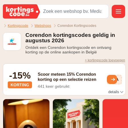
Kortingscode
Webshops
Corendon Kortingscodes
Corendon kortingscodes geldig in
augustus 2026
Ontdek een Corendon kortingscode en ontvang
korting op de online aankopen in België
+ kortingscode toevoegen
-15%
Scoor meteen 15% Corendon
korting op een selectie reizen
uXA
KORTING
441 keer gebruikt
details
Scoor tot -15% en meer op een selectie reizen via de last
minute pagina op
https://www.corendon.be/vakanties/lastminutes