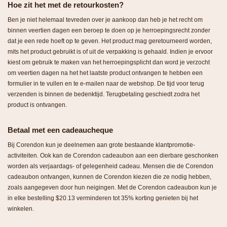
Hoe zit het met de retourkosten?
Ben je niet helemaal tevreden over je aankoop dan heb je het recht om
binnen veertien dagen een beroep te doen op je herroepingsrecht zonder
dat je een rede hoeft op te geven. Het product mag geretourneerd worden,
mits het product gebruikt is of uit de verpakking is gehaald. Indien je ervoor
kiest om gebruik te maken van het herroepingsplicht dan word je verzocht
om veertien dagen na het het laatste product ontvangen te hebben een
formulier in te vullen en te e-mailen naar de webshop. De tijd voor terug
verzenden is binnen de bedenktijd. Terugbetaling geschiedt zodra het
product is ontvangen.
Betaal met een cadeaucheque
Bij Corendon kun je deelnemen aan grote bestaande klantpromotie-
activiteiten. Ook kan de Corendon cadeaubon aan een dierbare geschonken
worden als verjaardags- of gelegenheid cadeau. Mensen die de Corendon
cadeaubon ontvangen, kunnen de Corendon kiezen die ze nodig hebben,
zoals aangegeven door hun neigingen. Met de Corendon cadeaubon kun je
in elke bestelling $20.13 verminderen tot 35% korting genieten bij het
winkelen.