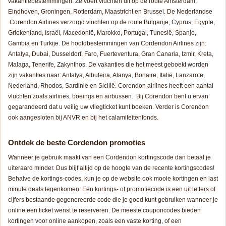
vakantiebestemmingen. Ze voert vluchten uit op de route Amsterdam,
Eindhoven, Groningen, Rotterdam, Maastricht en Brussel. De Nederlandse
Corendon Airlines verzorgd vluchten op de route Bulgarije, Cyprus, Egypte,
Griekenland, Israël, Macedonië, Marokko, Portugal, Tunesië, Spanje,
Gambia en Turkije. De hoofdbestemmingen van Cordendon Airlines zijn:
Antalya, Dubai, Dusseldorf, Faro, Fuerteventura, Gran Canaria, Izmir, Kreta,
Malaga, Tenerife, Zakynthos. De vakanties die het meest geboekt worden
zijn vakanties naar: Antalya, Albufeira, Alanya, Bonaire, Italië, Lanzarote,
Nederland, Rhodos, Sardinië en Sicilië. Corendon airlines heeft een aantal
vluchten zoals airlines, boeings en airbussen. Bij Corendon bent u ervan
gegarandeerd dat u veilig uw vliegticket kunt boeken. Verder is Corendon
ook aangesloten bij ANVR en bij het calamiteitenfonds.
Ontdek de beste Cordendon promoties
Wanneer je gebruik maakt van een Cordendon kortingscode dan betaal je
uiteraard minder. Dus blijf altijd op de hoogte van de recente kortingscodes!
Behalve de kortings-codes, kun je op de website ook mooie kortingen en last
minute deals tegenkomen. Een kortings- of promotiecode is een uit letters of
cijfers bestaande gegenereerde code die je goed kunt gebruiken wanneer je
online een ticket wenst te reserveren. De meeste couponcodes bieden
kortingen voor online aankopen, zoals een vaste korting, of een